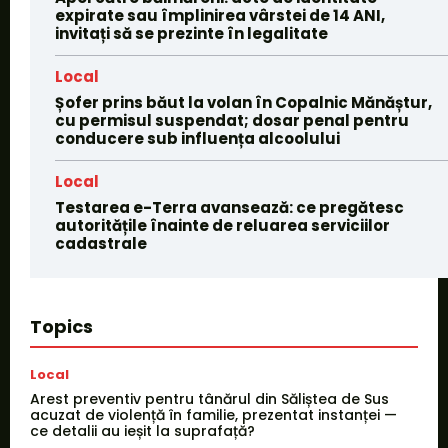
expirate sau împlinirea vârstei de 14 ANI,
invitați să se prezinte în legalitate
Local
Șofer prins băut la volan în Copalnic Mănăștur,
cu permisul suspendat; dosar penal pentru
conducere sub influența alcoolului
Local
Testarea e-Terra avansează: ce pregătesc
autoritățile înainte de reluarea serviciilor
cadastrale
Topics
Local
Arest preventiv pentru tânărul din Săliștea de Sus
acuzat de violență în familie, prezentat instanței —
ce detalii au ieșit la suprafață?