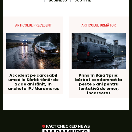
BUSINESS
JUSTITIE
ARTICOLUL PRECEDENT
ARTICOLUL URMĂTOR
Accident pe carosabil
Prins în Baia Sprie:
umed la Sârbi: tânăr de
bărbat condamnat la
22 de ani rănit, în
peste 5 ani pentru
ancheta IPJ Maramureș
tentativă de omor,
încarcerat