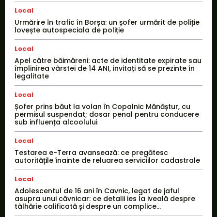
Local
Urmărire în trafic în Borșa: un șofer urmărit de poliție
lovește autospeciala de poliție
Local
Apel către băimăreni: acte de identitate expirate sau
împlinirea vârstei de 14 ANI, invitați să se prezinte în
legalitate
Local
Șofer prins băut la volan în Copalnic Mănăștur, cu
permisul suspendat; dosar penal pentru conducere
sub influența alcoolului
Local
Testarea e-Terra avansează: ce pregătesc
autoritățile înainte de reluarea serviciilor cadastrale
Local
Adolescentul de 16 ani în Cavnic, legat de jaful
asupra unui căvnicar: ce detalii ies la iveală despre
tâlhărie calificată și despre un complice...