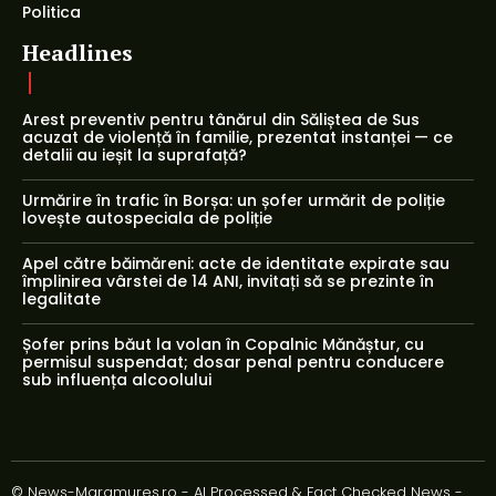
Politica
Headlines
Arest preventiv pentru tânărul din Săliștea de Sus
acuzat de violență în familie, prezentat instanței — ce
detalii au ieșit la suprafață?
Urmărire în trafic în Borșa: un șofer urmărit de poliție
lovește autospeciala de poliție
Apel către băimăreni: acte de identitate expirate sau
împlinirea vârstei de 14 ANI, invitați să se prezinte în
legalitate
Șofer prins băut la volan în Copalnic Mănăștur, cu
permisul suspendat; dosar penal pentru conducere
sub influența alcoolului
© News-Maramures.ro - AI Processed & Fact Checked News -