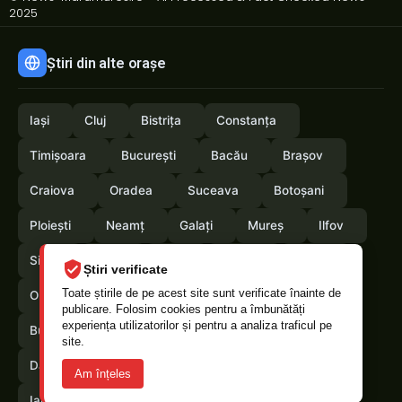
2025
Știri din alte orașe
Iași
Cluj
Bistrița
Constanța
Timișoara
București
Bacău
Brașov
Craiova
Oradea
Suceava
Botoșani
Ploiești
Neamț
Galați
Mureș
Ilfov
Sibiu
Arad
Alba
Tulcea
Vaslui
Știri verificate
Toate știrile de pe acest site sunt verificate înainte de
Olt
Arges
Vrancea
Satumare
publicare. Folosim cookies pentru a îmbunătăți
experiența utilizatorilor și pentru a analiza traficul pe
Buzau
Braila
Calarasi
Caras-Severin
site.
Dambovita
Giurgiu
Gorj
Hunedoara
Am înțeles
Ialomita
Mehedinti
Salaj
Teleorman