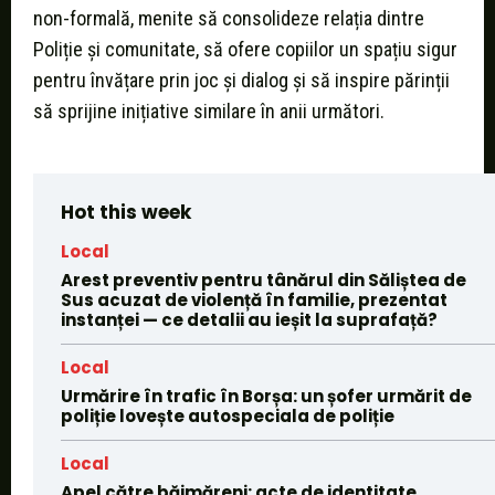
non-formală, menite să consolideze relația dintre
Poliție și comunitate, să ofere copiilor un spațiu sigur
pentru învățare prin joc și dialog și să inspire părinții
să sprijine inițiative similare în anii următori.
Hot this week
Local
Arest preventiv pentru tânărul din Săliștea de
Sus acuzat de violență în familie, prezentat
instanței — ce detalii au ieșit la suprafață?
Local
Urmărire în trafic în Borșa: un șofer urmărit de
poliție lovește autospeciala de poliție
Local
Apel către băimăreni: acte de identitate