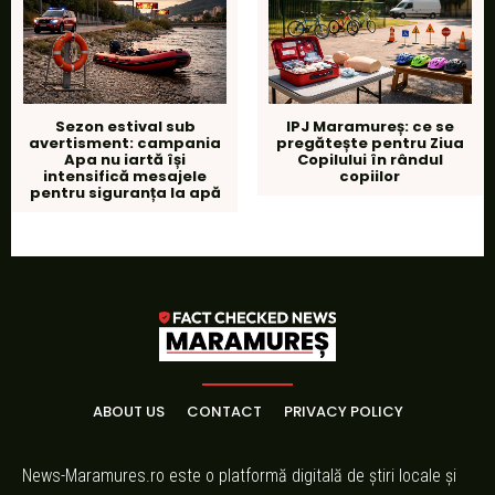
Sezon estival sub
IPJ Maramureș: ce se
avertisment: campania
pregătește pentru Ziua
Apa nu iartă își
Copilului în rândul
intensifică mesajele
copiilor
pentru siguranța la apă
ABOUT US
CONTACT
PRIVACY POLICY
News-Maramures.ro este o platformă digitală de știri locale și