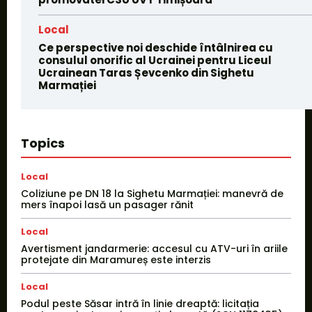
Local
Ce perspective noi deschide întâlnirea cu
consulul onorific al Ucrainei pentru Liceul
Ucrainean Taras Șevcenko din Sighetu
Marmației
Topics
Local
Coliziune pe DN 18 la Sighetu Marmației: manevră de
mers înapoi lasă un pasager rănit
Local
Avertisment jandarmerie: accesul cu ATV-uri în ariile
protejate din Maramureș este interzis
Local
Podul peste Săsar intră în linie dreaptă: licitația