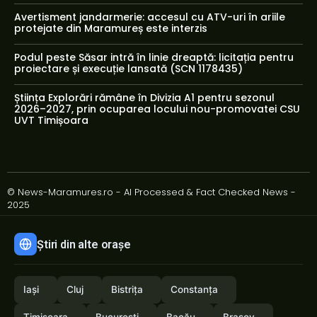
Avertisment jandarmerie: accesul cu ATV-uri în ariile
protejate din Maramureș este interzis
Podul peste Săsar intră în linie dreaptă: licitația pentru
proiectare și execuție lansată (SCN 1178435)
Știința Explorări rămâne în Divizia A1 pentru sezonul
2026–2027, prin ocuparea locului nou-promovatei CSU
UVT Timișoara
© News-Maramures.ro - AI Processed & Fact Checked News -
2025
Știri din alte orașe
Iași
Cluj
Bistrița
Constanța