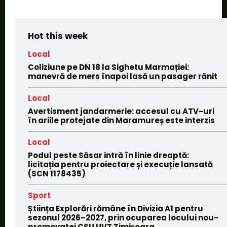
Hot this week
Local
Coliziune pe DN 18 la Sighetu Marmației:
manevră de mers înapoi lasă un pasager rănit
Local
Avertisment jandarmerie: accesul cu ATV-uri
în ariile protejate din Maramureș este interzis
Local
Podul peste Săsar intră în linie dreaptă:
licitația pentru proiectare și execuție lansată
(SCN 1178435)
Sport
Știința Explorări rămâne în Divizia A1 pentru
sezonul 2026–2027, prin ocuparea locului nou-
promovatei CSU UVT Timișoara