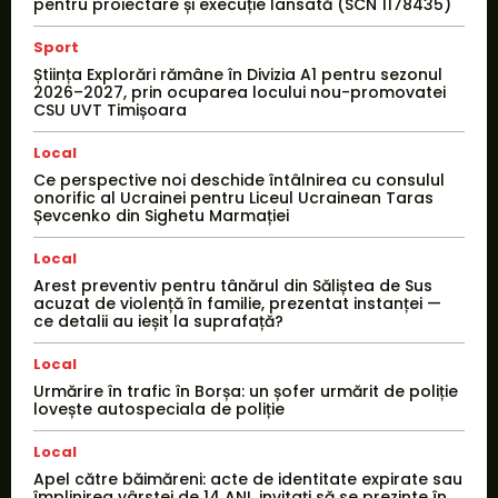
pentru proiectare și execuție lansată (SCN 1178435)
Sport
Știința Explorări rămâne în Divizia A1 pentru sezonul
2026–2027, prin ocuparea locului nou-promovatei
CSU UVT Timișoara
Local
Ce perspective noi deschide întâlnirea cu consulul
onorific al Ucrainei pentru Liceul Ucrainean Taras
Șevcenko din Sighetu Marmației
Local
Arest preventiv pentru tânărul din Săliștea de Sus
acuzat de violență în familie, prezentat instanței —
ce detalii au ieșit la suprafață?
Local
Urmărire în trafic în Borșa: un șofer urmărit de poliție
lovește autospeciala de poliție
Local
Apel către băimăreni: acte de identitate expirate sau
împlinirea vârstei de 14 ANI, invitați să se prezinte în