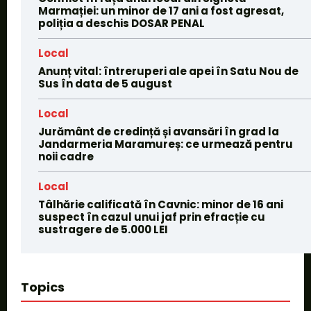
Marmației: un minor de 17 ani a fost agresat,
poliția a deschis DOSAR PENAL
Local
Anunț vital: întreruperi ale apei în Satu Nou de
Sus în data de 5 august
Local
Jurământ de credință și avansări în grad la
Jandarmeria Maramureș: ce urmează pentru
noii cadre
Local
Tâlhărie calificată în Cavnic: minor de 16 ani
suspect în cazul unui jaf prin efracție cu
sustragere de 5.000 LEI
Topics