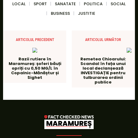
LOCAL
SPORT
SANATATE
POLITICA
SOCIAL
BUSINESS
JUSTITIE
ARTICOLUL PRECEDENT
ARTICOLUL URMĂTOR
Razii rutiere în
Remetea Chioarului:
Maramureș: șoferi băuți
Scandal în fața unui
opriți cu 0,50 MG/L în
local declanșează
Copalnic-Mănăștur și
INVESTIGAȚIE pentru
Sighet
tulburarea ordinii
publice