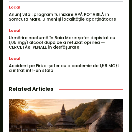
Local
Anunț vital: program furnizare APĂ POTABILĂ în
Șomcuta Mare, Ulmeni și localitățile aparținătoare
Local
Urmărire nocturnă în Baia Mare: șofer depistat cu
1,05 mg/l alcool după ce a refuzat oprirea —
CERCETĂRI PENALE în desfășurare
Local
Accident pe Firiza: șofer cu alcoolemie de 1,58 MG/L
a intrat într-un stâlp
Related Articles