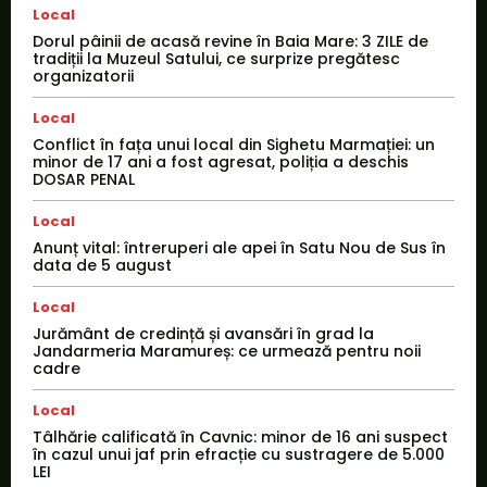
Local
Dorul pâinii de acasă revine în Baia Mare: 3 ZILE de
tradiții la Muzeul Satului, ce surprize pregătesc
organizatorii
Local
Conflict în fața unui local din Sighetu Marmației: un
minor de 17 ani a fost agresat, poliția a deschis
DOSAR PENAL
Local
Anunț vital: întreruperi ale apei în Satu Nou de Sus în
data de 5 august
Local
Jurământ de credință și avansări în grad la
Jandarmeria Maramureș: ce urmează pentru noii
cadre
Local
Tâlhărie calificată în Cavnic: minor de 16 ani suspect
în cazul unui jaf prin efracție cu sustragere de 5.000
LEI