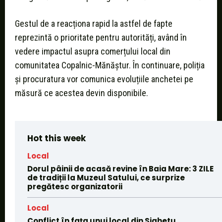
Gestul de a reacționa rapid la astfel de fapte
reprezintă o prioritate pentru autorități, având în
vedere impactul asupra comerțului local din
comunitatea Copalnic-Mănăștur. În continuare, poliția
și procuratura vor comunica evoluțiile anchetei pe
măsură ce acestea devin disponibile.
Hot this week
Local
Dorul pâinii de acasă revine în Baia Mare: 3 ZILE
de tradiții la Muzeul Satului, ce surprize
pregătesc organizatorii
Local
Conflict în fața unui local din Sighetu