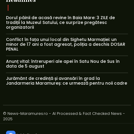
Dorul pâinii de acasă revine în Baia Mare: 3 ZILE de
tradiții la Muzeul Satului, ce surprize pregătesc
organizatorii
Conflict în fața unui local din Sighetu Marmației: un
minor de 17 ani a fost agresat, poliția a deschis DOSAR
PENAL
Anunț vital: întreruperi ale apei în Satu Nou de Sus în
data de 5 august
Jurământ de credință și avansări în grad la
Jandarmeria Maramureș: ce urmează pentru noii cadre
© News-Maramures.ro - AI Processed & Fact Checked News -
2025