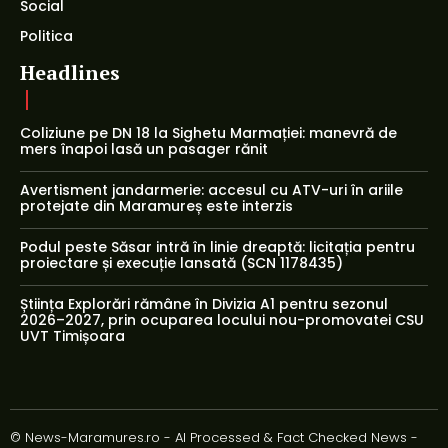
Social
Politica
Headlines
Coliziune pe DN 18 la Sighetu Marmației: manevră de
mers înapoi lasă un pasager rănit
Avertisment jandarmerie: accesul cu ATV-uri în ariile
protejate din Maramureș este interzis
Podul peste Săsar intră în linie dreaptă: licitația pentru
proiectare și execuție lansată (SCN 1178435)
Știința Explorări rămâne în Divizia A1 pentru sezonul
2026–2027, prin ocuparea locului nou-promovatei CSU
UVT Timișoara
© News-Maramures.ro - AI Processed & Fact Checked News -