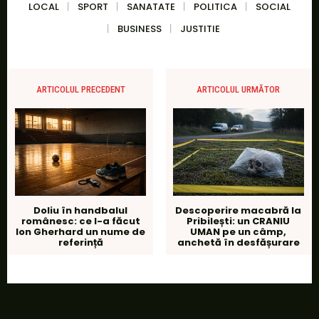
LOCAL
SPORT
SANATATE
POLITICA
SOCIAL
BUSINESS
JUSTITIE
ARTICOLUL PRECEDENT
ARTICOLUL URMĂTOR
Doliu în handbalul
Descoperire macabră la
românesc: ce l-a făcut
Pribilești: un CRANIU
Ion Gherhard un nume de
UMAN pe un câmp,
referință
anchetă în desfășurare