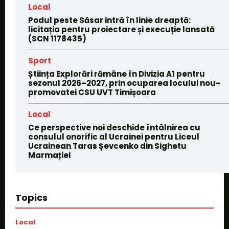
Local
Podul peste Săsar intră în linie dreaptă:
licitația pentru proiectare și execuție lansată
(SCN 1178435)
Sport
Știința Explorări rămâne în Divizia A1 pentru
sezonul 2026–2027, prin ocuparea locului nou-
promovatei CSU UVT Timișoara
Local
Ce perspective noi deschide întâlnirea cu
consulul onorific al Ucrainei pentru Liceul
Ucrainean Taras Șevcenko din Sighetu
Marmației
Topics
Local