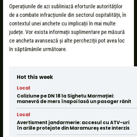
Operațiunile de azi subliniază eforturile autorităților
de a combate infracțiunile din sectorul ospitalității, în
contextul unei anchete cu implicații în mai multe
județe. Vor exista informații suplimentare pe măsură
ce ancheta avansează și alte percheziții pot avea loc
în săptămânile următoare.
Hot this week
Local
Coliziune pe DN 18 la Sighetu Marmației:
manevră de mers înapoi lasă un pasager rănit
Local
Avertisment jandarmerie: accesul cu ATV-uri
în ariile protejate din Maramureș este interzis