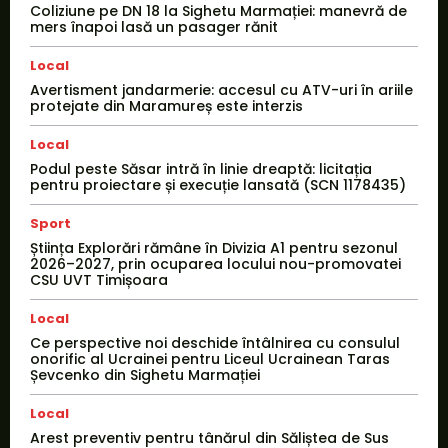
Coliziune pe DN 18 la Sighetu Marmației: manevră de
mers înapoi lasă un pasager rănit
Local
Avertisment jandarmerie: accesul cu ATV-uri în ariile
protejate din Maramureș este interzis
Local
Podul peste Săsar intră în linie dreaptă: licitația
pentru proiectare și execuție lansată (SCN 1178435)
Sport
Știința Explorări rămâne în Divizia A1 pentru sezonul
2026–2027, prin ocuparea locului nou-promovatei
CSU UVT Timișoara
Local
Ce perspective noi deschide întâlnirea cu consulul
onorific al Ucrainei pentru Liceul Ucrainean Taras
Șevcenko din Sighetu Marmației
Local
Arest preventiv pentru tânărul din Săliștea de Sus