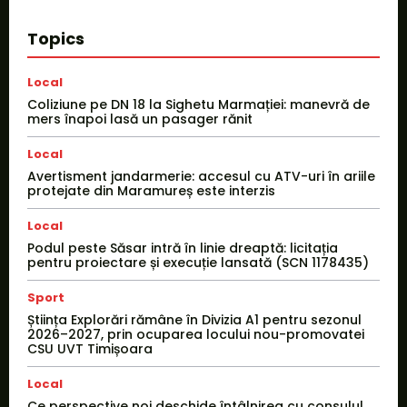
Topics
Local
Coliziune pe DN 18 la Sighetu Marmației: manevră de
mers înapoi lasă un pasager rănit
Local
Avertisment jandarmerie: accesul cu ATV-uri în ariile
protejate din Maramureș este interzis
Local
Podul peste Săsar intră în linie dreaptă: licitația
pentru proiectare și execuție lansată (SCN 1178435)
Sport
Știința Explorări rămâne în Divizia A1 pentru sezonul
2026–2027, prin ocuparea locului nou-promovatei
CSU UVT Timișoara
Local
Ce perspective noi deschide întâlnirea cu consulul