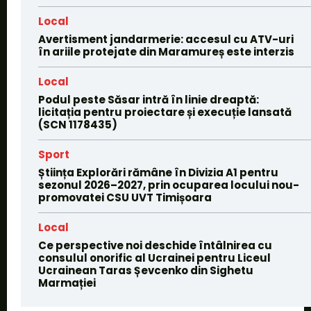
Local
Avertisment jandarmerie: accesul cu ATV-uri
în ariile protejate din Maramureș este interzis
Local
Podul peste Săsar intră în linie dreaptă:
licitația pentru proiectare și execuție lansată
(SCN 1178435)
Sport
Știința Explorări rămâne în Divizia A1 pentru
sezonul 2026–2027, prin ocuparea locului nou-
promovatei CSU UVT Timișoara
Local
Ce perspective noi deschide întâlnirea cu
consulul onorific al Ucrainei pentru Liceul
Ucrainean Taras Șevcenko din Sighetu
Marmației