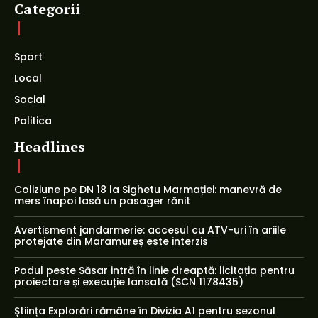
Categorii
Sport
Local
Social
Politica
Headlines
Coliziune pe DN 18 la Sighetu Marmației: manevră de
mers înapoi lasă un pasager rănit
Avertisment jandarmerie: accesul cu ATV-uri în ariile
protejate din Maramureș este interzis
Podul peste Săsar intră în linie dreaptă: licitația pentru
proiectare și execuție lansată (SCN 1178435)
Știința Explorări rămâne în Divizia A1 pentru sezonul