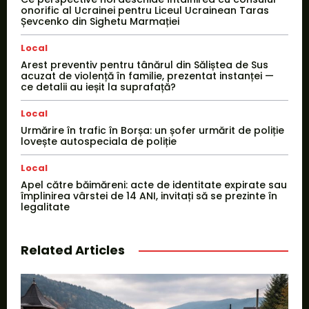
onorific al Ucrainei pentru Liceul Ucrainean Taras
Șevcenko din Sighetu Marmației
Local
Arest preventiv pentru tânărul din Săliștea de Sus
acuzat de violență în familie, prezentat instanței —
ce detalii au ieșit la suprafață?
Local
Urmărire în trafic în Borșa: un șofer urmărit de poliție
lovește autospeciala de poliție
Local
Apel către băimăreni: acte de identitate expirate sau
împlinirea vârstei de 14 ANI, invitați să se prezinte în
legalitate
Related Articles