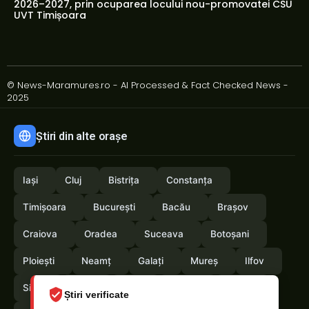
2026–2027, prin ocuparea locului nou-promovatei CSU
UVT Timișoara
© News-Maramures.ro - AI Processed & Fact Checked News -
2025
Știri din alte orașe
Iași
Cluj
Bistrița
Constanța
Timișoara
București
Bacău
Brașov
Craiova
Oradea
Suceava
Botoșani
Ploiești
Neamț
Galați
Mureș
Ilfov
Sibiu
Arad
Alba
Tulcea
Vaslui
Știri verificate