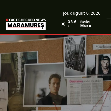
joi, august 6, 2026
33.6
Baia
Mare
C