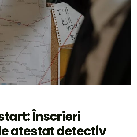
art: Înscrieri
e atestat detectiv