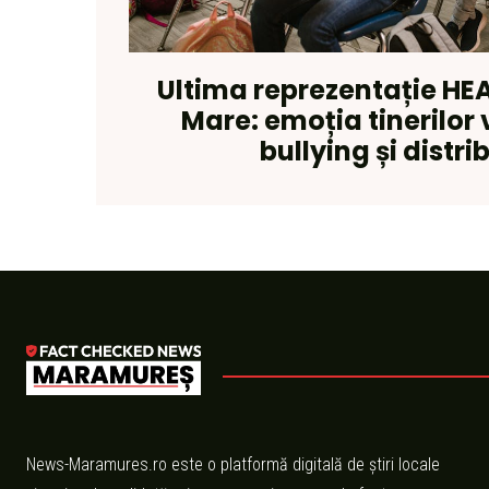
Ultima reprezentație HE
Mare: emoția tinerilor
bullying și distri
News-Maramures.ro este o platformă digitală de știri locale