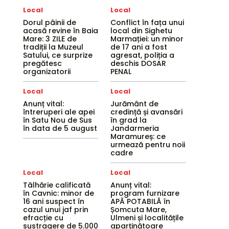
Local
Local
Dorul pâinii de
Conflict în fața unui
acasă revine în Baia
local din Sighetu
Mare: 3 ZILE de
Marmației: un minor
tradiții la Muzeul
de 17 ani a fost
Satului, ce surprize
agresat, poliția a
pregătesc
deschis DOSAR
organizatorii
PENAL
Local
Local
Anunț vital:
Jurământ de
întreruperi ale apei
credință și avansări
în Satu Nou de Sus
în grad la
în data de 5 august
Jandarmeria
Maramureș: ce
urmează pentru noii
cadre
Local
Local
Tâlhărie calificată
Anunț vital:
în Cavnic: minor de
program furnizare
16 ani suspect în
APĂ POTABILĂ în
cazul unui jaf prin
Șomcuta Mare,
efracție cu
Ulmeni și localitățile
sustragere de 5.000
aparținătoare