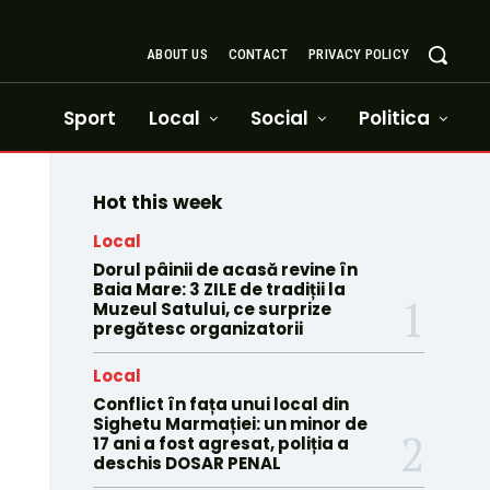
ABOUT US
CONTACT
PRIVACY POLICY
Sport
Local
Social
Politica
Hot this week
Local
Dorul pâinii de acasă revine în
Baia Mare: 3 ZILE de tradiții la
Muzeul Satului, ce surprize
pregătesc organizatorii
Local
Conflict în fața unui local din
Sighetu Marmației: un minor de
17 ani a fost agresat, poliția a
deschis DOSAR PENAL