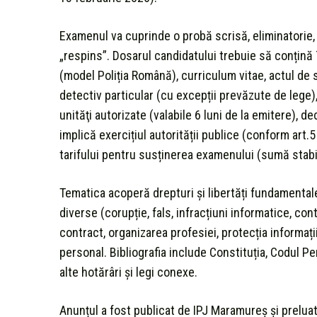
Examenul va cuprinde o probă scrisă, eliminatorie, u
„respins”. Dosarul candidatului trebuie să conțină
(model Poliția Română), curriculum vitae, actul de s
detectiv particular (cu excepții prevăzute de lege),
unităţi autorizate (valabile 6 luni de la emitere), de
implică exercițiul autorității publice (conform art.5
tarifului pentru susținerea examenului (sumă stabil
Tematica acoperă drepturi și libertăți fundamentale
diverse (corupție, fals, infracțiuni informatice, con
contract, organizarea profesiei, protecția informați
personal. Bibliografia include Constituția, Codul 
alte hotărâri şi legi conexe.
Anunțul a fost publicat de IPJ Maramureș și preluat 