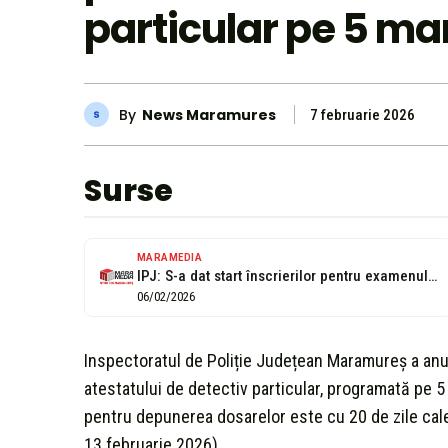
particular pe 5 ma
By
News Maramures
7 februarie 2026
Surse
MARAMEDIA
IPJ: S-a dat start înscrierilor pentru examenul de obținere a atestatului de...
06/02/2026
Inspectoratul de Poliție Județean Maramureș a an
atestatului de detectiv particular, programată pe 5
pentru depunerea dosarelor este cu 20 de zile cal
13 februarie 2026).