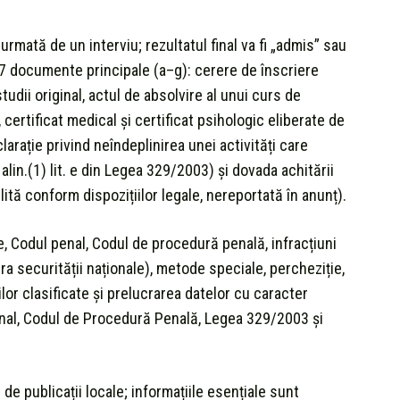
rmată de un interviu; rezultatul final va fi „admis” sau
 7 documente principale (a–g): cerere de înscriere
tudii original, actul de absolvire al unui curs de
 certificat medical şi certificat psihologic eliberate de
clarație privind neîndeplinirea unei activități care
 alin.(1) lit. e din Legea 329/2003) şi dovada achitării
ită conform dispozițiilor legale, nereportată în anunț).
, Codul penal, Codul de procedură penală, infracțiuni
tra securității naționale), metode speciale, percheziție,
ilor clasificate și prelucrarea datelor cu caracter
Penal, Codul de Procedură Penală, Legea 329/2003 și
de publicații locale; informațiile esențiale sunt