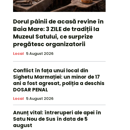
Dorul pâinii de acasă revine în
Baia Mare: 3 ZILE de tradiții la
Muzeul Satului, ce surprize
pregătesc organizatorii
Local
5 August 2026
Conflict în fața unui local din
Sighetu Marmației: un minor de 17
ani a fost agresat, poliția a deschis
DOSAR PENAL
Local
5 August 2026
Anunț vital: întreruperi ale apei în
Satu Nou de Sus în data de 5
august