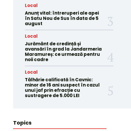
Local
Anunț vital: întreruperi ale apei
în Satu Nou de Sus în data de 5
august
Local
Jurământ de credință și
avansări în grad la Jandarmeria
Maramureș: ce urmează pentru
noii cadre
Local
Tâlhărie calificată în Cavnic:
minor de 16 ani suspect în cazul
unui jaf prin efracție cu
sustragere de 5.000 LEI
Topics