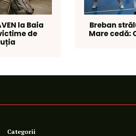
AVEN la Baia
Breban străl
 victime de
Mare cedă: 
buția
Categorii