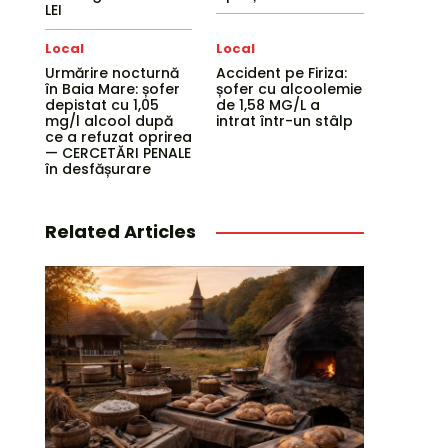
LEI
Local
Local
Urmărire nocturnă
Accident pe Firiza:
în Baia Mare: șofer
șofer cu alcoolemie
depistat cu 1,05
de 1,58 MG/L a
mg/l alcool după
intrat într-un stâlp
ce a refuzat oprirea
— CERCETĂRI PENALE
în desfășurare
Related Articles