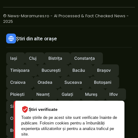
© News-Maramures.ro - AI Processed & Fact Checked News -
2025
Știri din alte orașe
Iași
Cluj
Bistrița
Constanța
Timișoara
București
Bacău
Brașov
Craiova
Oradea
Suceava
Botoșani
Ploiești
Neamț
Galați
Mureș
Ilfov
Sibiu
Arad
Alba
Tulcea
Vaslui
Știri verificate
Toate știrile de pe acest site sunt verificate înainte de
Olt
Arges
Vrancea
Satumare
publicare. Folosim cookies pentru a îmbunătăți
experiența utilizatorilor și pentru a analiza traficul pe
Buzau
Braila
Calarasi
Caras-Severin
site.