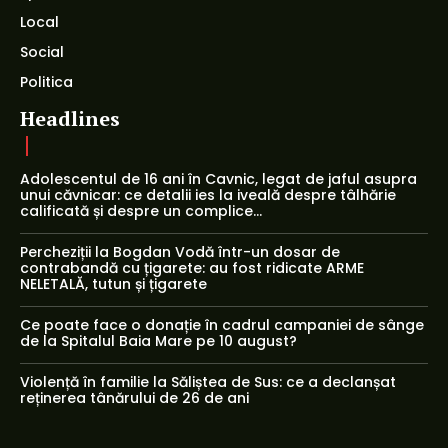
Local
Social
Politica
Headlines
Adolescentul de 16 ani în Cavnic, legat de jaful asupra
unui căvnicar: ce detalii ies la iveală despre tâlhărie
calificată și despre un complice...
Percheziții la Bogdan Vodă într-un dosar de
contrabandă cu țigarete: au fost ridicate ARME
NELETALĂ, tutun și țigarete
Ce poate face o donație în cadrul campaniei de sânge
de la Spitalul Baia Mare pe 10 august?
Violență în familie la Săliștea de Sus: ce a declanșat
reținerea tânărului de 26 de ani