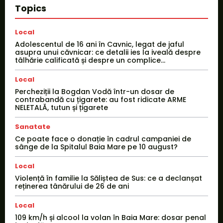
Topics
Local
Adolescentul de 16 ani în Cavnic, legat de jaful
asupra unui căvnicar: ce detalii ies la iveală despre
tâlhărie calificată și despre un complice...
Local
Percheziții la Bogdan Vodă într-un dosar de
contrabandă cu țigarete: au fost ridicate ARME
NELETALĂ, tutun și țigarete
Sanatate
Ce poate face o donație în cadrul campaniei de
sânge de la Spitalul Baia Mare pe 10 august?
Local
Violență în familie la Săliștea de Sus: ce a declanșat
reținerea tânărului de 26 de ani
Local
109 km/h și alcool la volan în Baia Mare: dosar penal