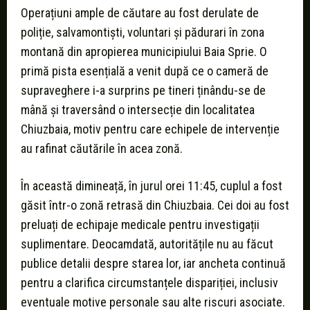
Operațiuni ample de căutare au fost derulate de
poliție, salvamontiști, voluntari și pădurari în zona
montană din apropierea municipiului Baia Sprie. O
primă pista esențială a venit după ce o cameră de
supraveghere i-a surprins pe tineri ținându-se de
mână și traversând o intersecție din localitatea
Chiuzbaia, motiv pentru care echipele de intervenție
au rafinat căutările în acea zonă.
În această dimineață, în jurul orei 11:45, cuplul a fost
găsit într-o zonă retrasă din Chiuzbaia. Cei doi au fost
preluați de echipaje medicale pentru investigații
suplimentare. Deocamdată, autoritățile nu au făcut
publice detalii despre starea lor, iar ancheta continuă
pentru a clarifica circumstanțele dispariției, inclusiv
eventuale motive personale sau alte riscuri asociate.