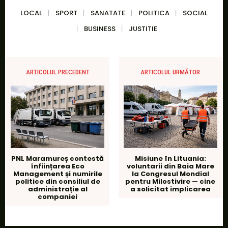
LOCAL
SPORT
SANATATE
POLITICA
SOCIAL
BUSINESS
JUSTITIE
ARTICOLUL PRECEDENT
ARTICOLUL URMĂTOR
PNL Maramureș contestă
Misiune în Lituania:
înființarea Eco
voluntarii din Baia Mare
Management și numirile
la Congresul Mondial
politice din consiliul de
pentru Milostivire — cine
administrație al
a solicitat implicarea
companiei