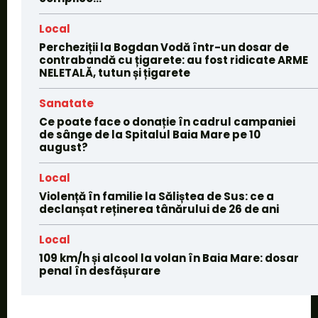
Local
Percheziții la Bogdan Vodă într-un dosar de
contrabandă cu țigarete: au fost ridicate ARME
NELETALĂ, tutun și țigarete
Sanatate
Ce poate face o donație în cadrul campaniei
de sânge de la Spitalul Baia Mare pe 10
august?
Local
Violență în familie la Săliștea de Sus: ce a
declanșat reținerea tânărului de 26 de ani
Local
109 km/h și alcool la volan în Baia Mare: dosar
penal în desfășurare