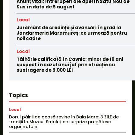
Anunț vital: întreruperi ale apei în Satu Nou de
Sus în data de 5 august
Local
Jurământ de credință și avansări în grad la
Jandarmeria Maramureș: ce urmează pentru
noii cadre
Local
Tâlhărie calificată în Cavnic: minor de 16 ani
suspect în cazul unui jaf prin efracție cu
sustragere de 5.000 LEI
Topics
Local
Dorul pâinii de acasă revine în Baia Mare: 3 ZILE de
tradiții la Muzeul Satului, ce surprize pregătesc
organizatorii