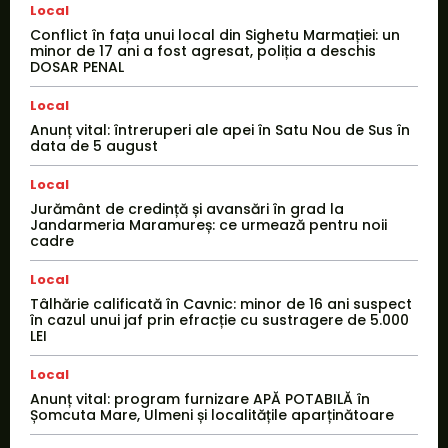
Local
Conflict în fața unui local din Sighetu Marmației: un
minor de 17 ani a fost agresat, poliția a deschis
DOSAR PENAL
Local
Anunț vital: întreruperi ale apei în Satu Nou de Sus în
data de 5 august
Local
Jurământ de credință și avansări în grad la
Jandarmeria Maramureș: ce urmează pentru noii
cadre
Local
Tâlhărie calificată în Cavnic: minor de 16 ani suspect
în cazul unui jaf prin efracție cu sustragere de 5.000
LEI
Local
Anunț vital: program furnizare APĂ POTABILĂ în
Șomcuta Mare, Ulmeni și localitățile aparținătoare