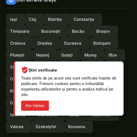
Iași
Cluj
Bistrița
Constanța
Timișoara
București
Bacău
Brașov
Craiova
Oradea
Suceava
Botoșani
Ploiești
Neamț
Galați
Mureș
Ilfov
Sibiu
Arad
Alba
Tulcea
Vaslui
Știri verificate
Toate știrile de pe acest site sunt verificate înainte de
Olt
Arges
Vrancea
Satumare
publicare. Folosim cookies pentru a îmbunătăți
experiența utilizatorilor și pentru a analiza traficul pe
Buzau
Braila
Calarasi
Caras-Severin
site.
Dambovita
Giurgiu
Gorj
Hunedoara
Am înțeles
Ialomita
Mehedinti
Salaj
Teleorman
Valcea
Szekelyhir
Kovasna