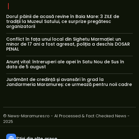
Dorul pâinii de acasă revine în Baia Mare: 3 ZILE de
tradiții la Muzeul Satului, ce surprize pregătesc
organizatorii
Conflict în fața unui local din Sighetu Marmației: un
minor de 17 ani a fost agresat, poliția a deschis DOSAR
PENAL
Anunț vital: întreruperi ale apei în Satu Nou de Sus în
data de 5 august
Jurământ de credință și avansări în grad la
Jandarmeria Maramureș: ce urmează pentru noii cadre
© News-Maramures.ro - AI Processed & Fact Checked News -
2025
Știri din alte orașe