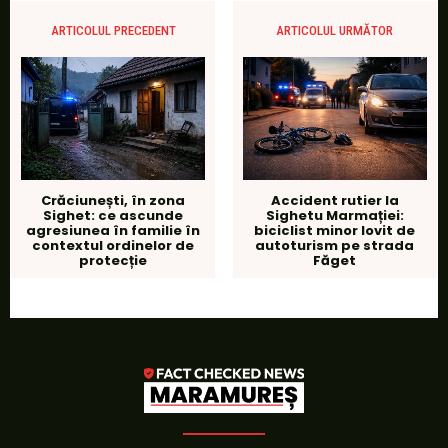
ARTICOLUL PRECEDENT
ARTICOLUL URMĂTOR
Crăciunești, în zona
Accident rutier la
Sighet: ce ascunde
Sighetu Marmației:
agresiunea în familie în
biciclist minor lovit de
contextul ordinelor de
autoturism pe strada
protecție
Făget