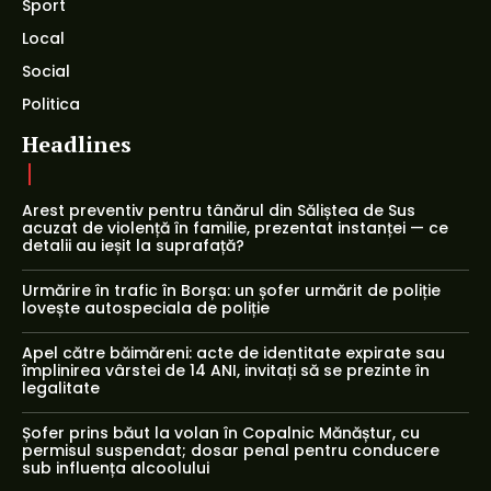
Sport
Local
Social
Politica
Headlines
Arest preventiv pentru tânărul din Săliștea de Sus
acuzat de violență în familie, prezentat instanței — ce
detalii au ieșit la suprafață?
Urmărire în trafic în Borșa: un șofer urmărit de poliție
lovește autospeciala de poliție
Apel către băimăreni: acte de identitate expirate sau
împlinirea vârstei de 14 ANI, invitați să se prezinte în
legalitate
Șofer prins băut la volan în Copalnic Mănăștur, cu
permisul suspendat; dosar penal pentru conducere
sub influența alcoolului