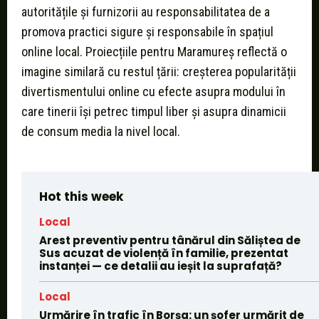
autoritățile și furnizorii au responsabilitatea de a
promova practici sigure și responsabile în spațiul
online local. Proiecțiile pentru Maramureș reflectă o
imagine similară cu restul țării: creșterea popularității
divertismentului online cu efecte asupra modului în
care tinerii își petrec timpul liber și asupra dinamicii
de consum media la nivel local.
Hot this week
Local
Arest preventiv pentru tânărul din Săliștea de
Sus acuzat de violență în familie, prezentat
instanței — ce detalii au ieșit la suprafață?
Local
Urmărire în trafic în Borșa: un șofer urmărit de