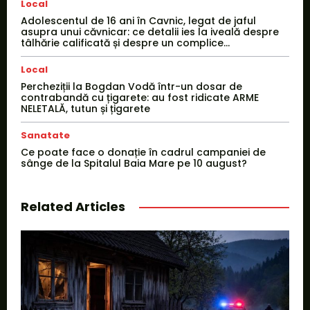
Local
Adolescentul de 16 ani în Cavnic, legat de jaful
asupra unui căvnicar: ce detalii ies la iveală despre
tâlhărie calificată și despre un complice...
Local
Percheziții la Bogdan Vodă într-un dosar de
contrabandă cu țigarete: au fost ridicate ARME
NELETALĂ, tutun și țigarete
Sanatate
Ce poate face o donație în cadrul campaniei de
sânge de la Spitalul Baia Mare pe 10 august?
Related Articles