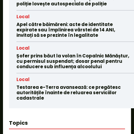
poliție lovește autospeciala de poliție
Local
Apel către băimăreni: acte de identitate
expirate sau împlinirea vârstei de 14 ANI,
invitați să se prezinte în legalitate
Local
Șofer prins băut la volan în Copalnic Mănăștur,
cu permisul suspendat; dosar penal pentru
conducere sub influența alcoolului
Local
Testarea e-Terra avansează: ce pregătesc
autoritățile înainte de reluarea serviciilor
cadastrale
Topics