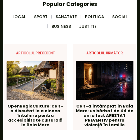
Popular Categories
LOCAL
SPORT
SANATATE
POLITICA
SOCIAL
BUSINESS
JUSTITIE
ARTICOLUL PRECEDENT
ARTICOLUL URMĂTOR
OpenRegioCulture: ce s-
Ce s-a întâmplat în Baia
a discutat la a cincea
Mare: un bărbat de 44 de
întâlnire pentru
ani a fost ARESTAT
accesibilitate culturală
PREVENTIV pentru
la Baia Mare
violență în familie