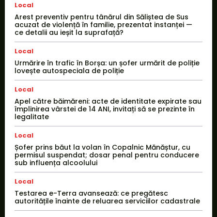
Local
Arest preventiv pentru tânărul din Săliștea de Sus
acuzat de violență în familie, prezentat instanței —
ce detalii au ieșit la suprafață?
Local
Urmărire în trafic în Borșa: un șofer urmărit de poliție
lovește autospeciala de poliție
Local
Apel către băimăreni: acte de identitate expirate sau
împlinirea vârstei de 14 ANI, invitați să se prezinte în
legalitate
Local
Șofer prins băut la volan în Copalnic Mănăștur, cu
permisul suspendat; dosar penal pentru conducere
sub influența alcoolului
Local
Testarea e-Terra avansează: ce pregătesc
autoritățile înainte de reluarea serviciilor cadastrale