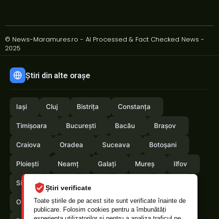
© News-Maramures.ro - AI Processed & Fact Checked News -
2025
Știri din alte orașe
Iași
Cluj
Bistrița
Constanța
Timișoara
București
Bacău
Brașov
Craiova
Oradea
Suceava
Botoșani
Ploiești
Neamț
Galați
Mureș
Ilfov
Sibiu
Arad
Alba
Tulcea
Vaslui
Știri verificate
Toate știrile de pe acest site sunt verificate înainte de
Olt
Arges
Vrancea
Satumare
publicare. Folosim cookies pentru a îmbunătăți
experiența utilizatorilor și pentru a analiza traficul pe