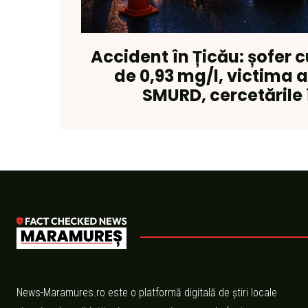
Accident în Țicău: șofer 
de 0,93 mg/l, victima 
SMURD, cercetările 
News-Maramures.ro este o platformă digitală de știri locale