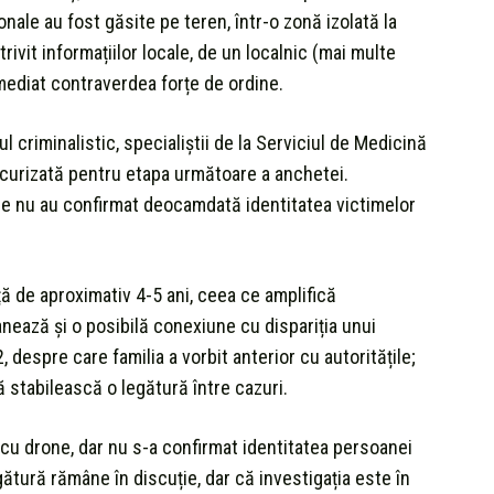
ale au fost găsite pe teren, într-o zonă izolată la
rivit informațiilor locale, de un localnic (mai multe
imediat contraverdea forțe de ordine.
jul criminalistic, specialiștii de la Serviciul de Medicină
securizată pentru etapa următoare a anchetei.
țile nu au confirmat deocamdată identitatea victimelor
ță de aproximativ 4-5 ani, ceea ce amplifică
anează și o posibilă conexiune cu dispariția unui
, despre care familia a vorbit anterior cu autoritățile;
să stabilească o legătură între cazuri.
 cu drone, dar nu s-a confirmat identitatea persoanei
gătură rămâne în discuție, dar că investigația este în