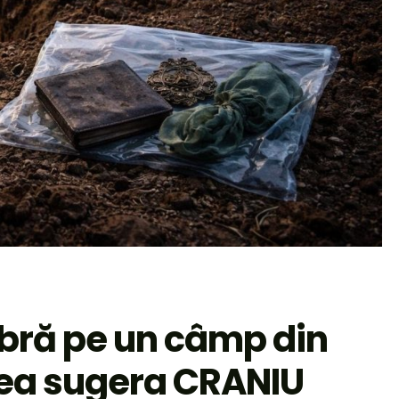
bră pe un câmp din
utea sugera CRANIU