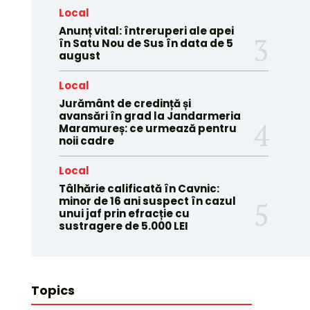
Local
Anunț vital: întreruperi ale apei
în Satu Nou de Sus în data de 5
august
Local
Jurământ de credință și
avansări în grad la Jandarmeria
Maramureș: ce urmează pentru
noii cadre
Local
Tâlhărie calificată în Cavnic:
minor de 16 ani suspect în cazul
unui jaf prin efracție cu
sustragere de 5.000 LEI
Topics