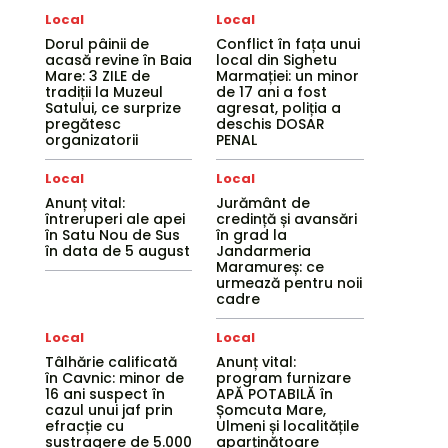
Local
Local
Dorul pâinii de
Conflict în fața unui
acasă revine în Baia
local din Sighetu
Mare: 3 ZILE de
Marmației: un minor
tradiții la Muzeul
de 17 ani a fost
Satului, ce surprize
agresat, poliția a
pregătesc
deschis DOSAR
organizatorii
PENAL
Local
Local
Anunț vital:
Jurământ de
întreruperi ale apei
credință și avansări
în Satu Nou de Sus
în grad la
în data de 5 august
Jandarmeria
Maramureș: ce
urmează pentru noii
cadre
Local
Local
Tâlhărie calificată
Anunț vital:
în Cavnic: minor de
program furnizare
16 ani suspect în
APĂ POTABILĂ în
cazul unui jaf prin
Șomcuta Mare,
efracție cu
Ulmeni și localitățile
sustragere de 5.000
aparținătoare