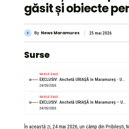
găsit și obiecte pe
By
News Maramures
25 mai 2026
Surse
VASILE DALE
EXCLUSIV: Anchetă URIAȘĂ în Maramureș - Un craniu, un picior, o jeacă...
24/05/2026
VASILE DALE
EXCLUSIV: Anchetă URIAȘĂ în Maramureș – Un craniu, un picior, o geacă...
24/05/2026
În această zi, 24 mai 2026, un câmp din Pribilești