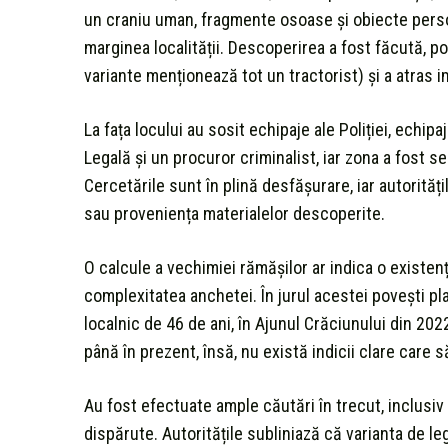
un craniu uman, fragmente osoase și obiecte person
marginea localității. Descoperirea a fost făcută, pot
variante menționează tot un tractorist) și a atras 
La fața locului au sosit echipaje ale Poliției, echipa
Legală și un procuror criminalist, iar zona a fost 
Cercetările sunt în plină desfășurare, iar autorită
sau proveniența materialelor descoperite.
O calcule a vechimiei rămășilor ar indica o existen
complexitatea anchetei. În jurul acestei povești pl
localnic de 46 de ani, în Ajunul Crăciunului din 2022
până în prezent, însă, nu există indicii clare care 
Au fost efectuate ample căutări în trecut, inclusiv
dispărute. Autoritățile subliniază că varianta de le