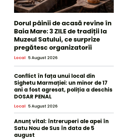
Dorul pâinii de acasă revine în
Baia Mare: 3 ZILE de tradiții la
Muzeul Satului, ce surprize
pregătesc organizatorii
Local
5 August 2026
Conflict în fața unui local din
Sighetu Marmației: un minor de 17
ani a fost agresat, poliția a deschis
DOSAR PENAL
Local
5 August 2026
Anunț vital: întreruperi ale apei în
Satu Nou de Sus în data de 5
august