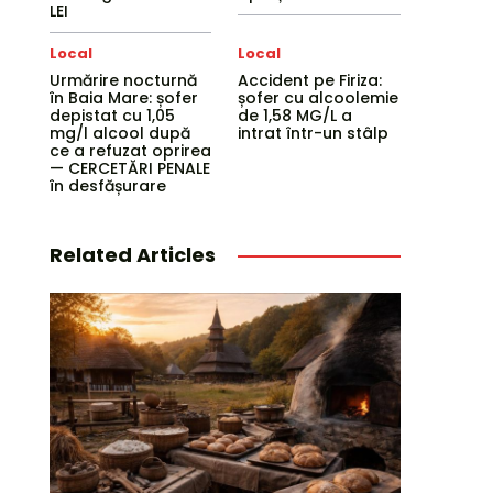
LEI
Local
Local
Urmărire nocturnă
Accident pe Firiza:
în Baia Mare: șofer
șofer cu alcoolemie
depistat cu 1,05
de 1,58 MG/L a
mg/l alcool după
intrat într-un stâlp
ce a refuzat oprirea
— CERCETĂRI PENALE
în desfășurare
Related Articles