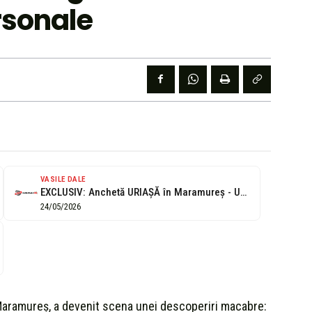
rsonale
VASILE DALE
EXCLUSIV: Anchetă URIAȘĂ în Maramureș - Un craniu, un picior, o jeacă...
24/05/2026
, Maramureș, a devenit scena unei descoperiri macabre: