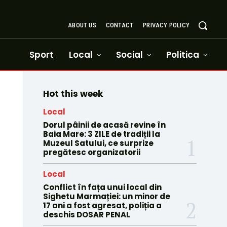
ABOUT US
CONTACT
PRIVACY POLICY
Sport
Local
Social
Politica
Hot this week
Local
Dorul pâinii de acasă revine în
Baia Mare: 3 ZILE de tradiții la
Muzeul Satului, ce surprize
pregătesc organizatorii
Local
Conflict în fața unui local din
Sighetu Marmației: un minor de
17 ani a fost agresat, poliția a
deschis DOSAR PENAL