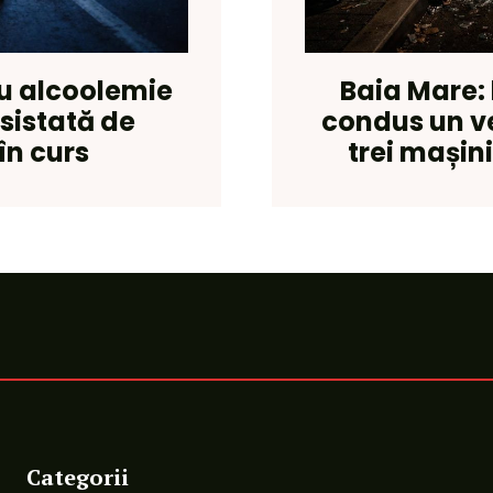
cu alcoolemie
Baia Mare: 
asistată de
condus un veh
în curs
trei mașin
Categorii