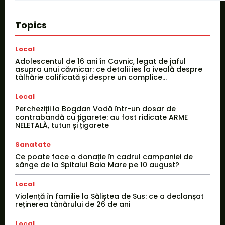
Topics
Local
Adolescentul de 16 ani în Cavnic, legat de jaful
asupra unui căvnicar: ce detalii ies la iveală despre
tâlhărie calificată și despre un complice...
Local
Percheziții la Bogdan Vodă într-un dosar de
contrabandă cu țigarete: au fost ridicate ARME
NELETALĂ, tutun și țigarete
Sanatate
Ce poate face o donație în cadrul campaniei de
sânge de la Spitalul Baia Mare pe 10 august?
Local
Violență în familie la Săliștea de Sus: ce a declanșat
reținerea tânărului de 26 de ani
Local