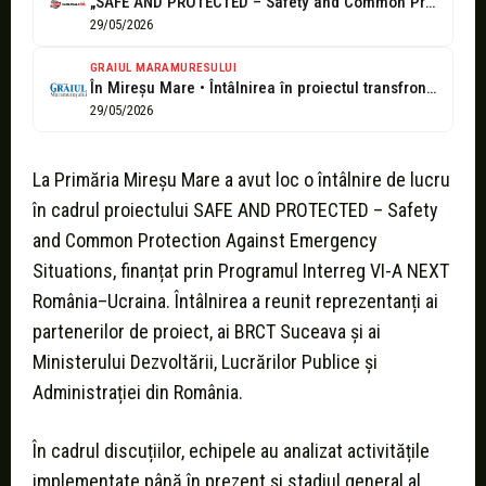
„SAFE AND PROTECTED – Safety and Common Protection Against Emergency Situations”, la...
29/05/2026
GRAIUL MARAMURESULUI
În Mireșu Mare • Întâlnirea în proiectul transfrontalier SAFE AND PROTECTED
29/05/2026
La Primăria Mireșu Mare a avut loc o întâlnire de lucru
în cadrul proiectului SAFE AND PROTECTED – Safety
and Common Protection Against Emergency
Situations, finanțat prin Programul Interreg VI-A NEXT
România–Ucraina. Întâlnirea a reunit reprezentanți ai
partenerilor de proiect, ai BRCT Suceava și ai
Ministerului Dezvoltării, Lucrărilor Publice și
Administrației din România.
În cadrul discuțiilor, echipele au analizat activitățile
implementate până în prezent și stadiul general al