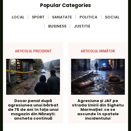
Popular Categories
LOCAL
SPORT
SANATATE
POLITICA
SOCIAL
BUSINESS
JUSTITIE
ARTICOLUL PRECEDENT
ARTICOLUL URMĂTOR
Dosar penal după
Agresiune și JAF pe
agresiunea unui bărbat
strada Unirii din Sighetu
de 75 de ani în fața unui
Marmației: ce se
magazin din Nănești:
ascunde în spatele
ancheta continuă
incidentului