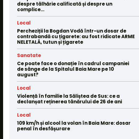
despre tâlhărie calificată și despre un
complice...
Local
Percheziții la Bogdan Vodă într-un dosar de
contrabandă cu țigarete: au fost ridicate ARME
NELETALĂ, tutun și țigarete
Sanatate
Ce poate face o donație în cadrul campaniei
de sânge de la Spitalul Baia Mare pe 10
august?
Local
Violență în familie la Săliștea de Sus: ce a
declanșat reținerea tânărului de 26 de ani
Local
109 km/h și alcool la volan în Baia Mare: dosar
penal în desfășurare