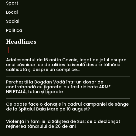
Sport
Local
Social
Politica
Headlines
Adolescentul de 16 ani în Cavnic, legat de jaful asupra
unui căvnicar: ce detalii ies la iveală despre tâlhărie
calificată și despre un complice...
Percheziții la Bogdan Vodă într-un dosar de
contrabandă cu țigarete: au fost ridicate ARME
NELETALĂ, tutun și țigarete
Ce poate face o donație în cadrul campaniei de sânge
de la Spitalul Baia Mare pe 10 august?
Violență în familie la Săliștea de Sus: ce a declanșat
reținerea tânărului de 26 de ani