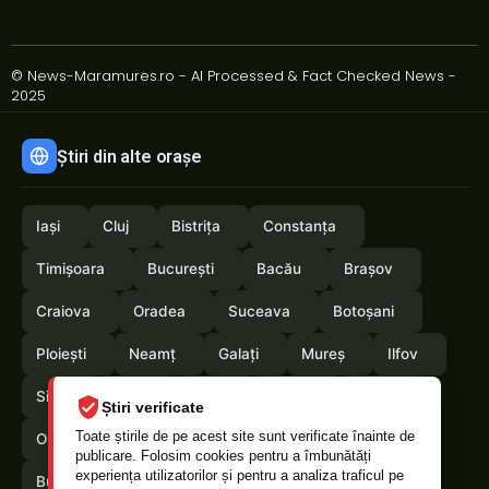
© News-Maramures.ro - AI Processed & Fact Checked News -
2025
Știri din alte orașe
Iași
Cluj
Bistrița
Constanța
Timișoara
București
Bacău
Brașov
Craiova
Oradea
Suceava
Botoșani
Ploiești
Neamț
Galați
Mureș
Ilfov
Sibiu
Arad
Alba
Tulcea
Vaslui
Știri verificate
Toate știrile de pe acest site sunt verificate înainte de
Olt
Arges
Vrancea
Satumare
publicare. Folosim cookies pentru a îmbunătăți
experiența utilizatorilor și pentru a analiza traficul pe
Buzau
Braila
Calarasi
Caras-Severin