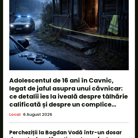
Adolescentul de 16 ani în Cavnic,
legat de jaful asupra unui căvnicar:
ce detalii ies la iveală despre tâlhărie
calificată și despre un complice...
Local
6 August 2026
Percheziții la Bogdan Vodă într-un dosar