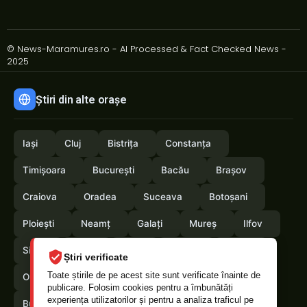
© News-Maramures.ro - AI Processed & Fact Checked News -
2025
Știri din alte orașe
Iași
Cluj
Bistrița
Constanța
Timișoara
București
Bacău
Brașov
Craiova
Oradea
Suceava
Botoșani
Ploiești
Neamț
Galați
Mureș
Ilfov
Sibiu
Arad
Alba
Tulcea
Vaslui
Știri verificate
Toate știrile de pe acest site sunt verificate înainte de
Olt
Arges
Vrancea
Satumare
publicare. Folosim cookies pentru a îmbunătăți
experiența utilizatorilor și pentru a analiza traficul pe
Buzau
Braila
Calarasi
Caras-Severin