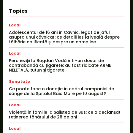
Topics
Local
Adolescentul de 16 ani în Cavnic, legat de jaful
asupra unui căvnicar: ce detalii ies la iveală despre
tâlhărie calificată și despre un complice...
Local
Percheziții la Bogdan Vodă într-un dosar de
contrabandă cu țigarete: au fost ridicate ARME
NELETALĂ, tutun și țigarete
Sanatate
Ce poate face o donație în cadrul campaniei de
sânge de la Spitalul Baia Mare pe 10 august?
Local
Violență în familie la Săliștea de Sus: ce a declanșat
reținerea tânărului de 26 de ani
Local