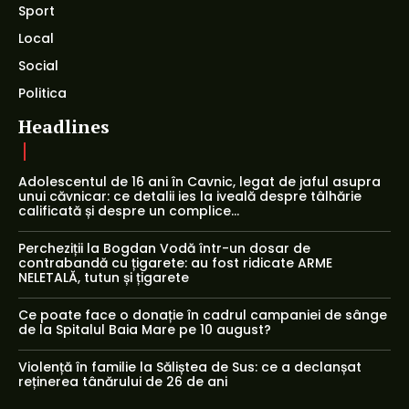
Sport
Local
Social
Politica
Headlines
Adolescentul de 16 ani în Cavnic, legat de jaful asupra
unui căvnicar: ce detalii ies la iveală despre tâlhărie
calificată și despre un complice...
Percheziții la Bogdan Vodă într-un dosar de
contrabandă cu țigarete: au fost ridicate ARME
NELETALĂ, tutun și țigarete
Ce poate face o donație în cadrul campaniei de sânge
de la Spitalul Baia Mare pe 10 august?
Violență în familie la Săliștea de Sus: ce a declanșat
reținerea tânărului de 26 de ani