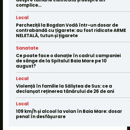
complice...
Local
Percheziții la Bogdan Vodă într-un dosar de
contrabandă cu țigarete: au fost ridicate ARME
NELETALĂ, tutun și țigarete
Sanatate
Ce poate face o donație în cadrul campaniei
de sânge de la Spitalul Baia Mare pe 10
august?
Local
Violență în familie la Săliștea de Sus: ce a
declanșat reținerea tânărului de 26 de ani
Local
109 km/h și alcool la volan în Baia Mare: dosar
penal în desfășurare