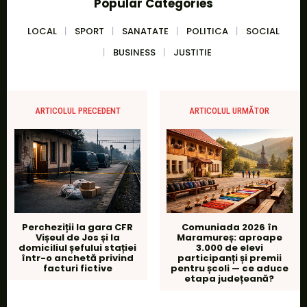
Popular Categories
LOCAL
SPORT
SANATATE
POLITICA
SOCIAL
BUSINESS
JUSTITIE
ARTICOLUL PRECEDENT
ARTICOLUL URMĂTOR
Percheziții la gara CFR
Comuniada 2026 în
Vișeul de Jos și la
Maramureș: aproape
domiciliul șefului stației
3.000 de elevi
într-o anchetă privind
participanți și premii
facturi fictive
pentru școli — ce aduce
etapa județeană?