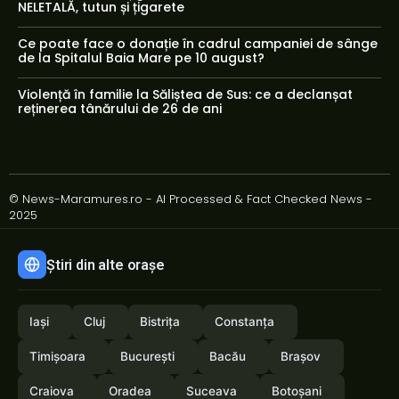
NELETALĂ, tutun și țigarete
Ce poate face o donație în cadrul campaniei de sânge
de la Spitalul Baia Mare pe 10 august?
Violență în familie la Săliștea de Sus: ce a declanșat
reținerea tânărului de 26 de ani
© News-Maramures.ro - AI Processed & Fact Checked News -
2025
Știri din alte orașe
Iași
Cluj
Bistrița
Constanța
Timișoara
București
Bacău
Brașov
Craiova
Oradea
Suceava
Botoșani