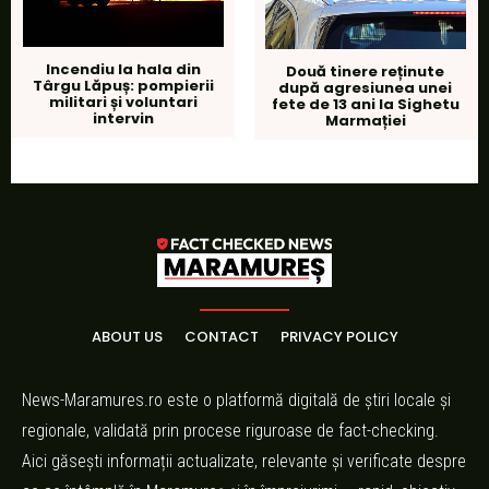
Incendiu la hala din
Două tinere reținute
Târgu Lăpuș: pompierii
după agresiunea unei
militari și voluntari
fete de 13 ani la Sighetu
intervin
Marmației
ABOUT US
CONTACT
PRIVACY POLICY
News-Maramures.ro este o platformă digitală de știri locale și
regionale, validată prin procese riguroase de fact-checking.
Aici găsești informații actualizate, relevante și verificate despre