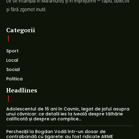
ce se întâmplă în Maramureș și în împrejurimi — rapid, obiectiv
și fără zgomot inutil.
Categorii
Sport
Local
Social
Politica
Headlines
Adolescentul de 16 ani în Cavnic, legat de jaful asupra
unui căvnicar: ce detalii ies la iveală despre tâlhărie
calificată și despre un complice...
Percheziții la Bogdan Vodă într-un dosar de
contrabandă cu țigarete: au fost ridicate ARME