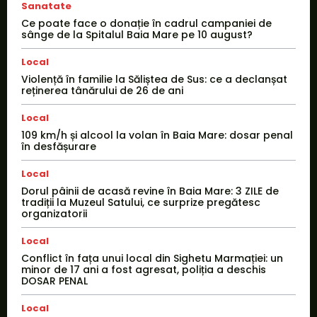
Sanatate
Ce poate face o donație în cadrul campaniei de
sânge de la Spitalul Baia Mare pe 10 august?
Local
Violență în familie la Săliștea de Sus: ce a declanșat
reținerea tânărului de 26 de ani
Local
109 km/h și alcool la volan în Baia Mare: dosar penal
în desfășurare
Local
Dorul pâinii de acasă revine în Baia Mare: 3 ZILE de
tradiții la Muzeul Satului, ce surprize pregătesc
organizatorii
Local
Conflict în fața unui local din Sighetu Marmației: un
minor de 17 ani a fost agresat, poliția a deschis
DOSAR PENAL
Local