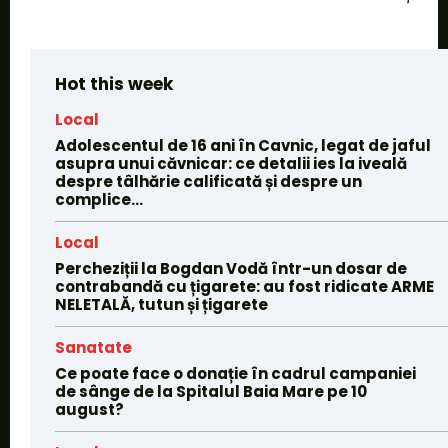
Hot this week
Local
Adolescentul de 16 ani în Cavnic, legat de jaful
asupra unui căvnicar: ce detalii ies la iveală
despre tâlhărie calificată și despre un
complice...
Local
Percheziții la Bogdan Vodă într-un dosar de
contrabandă cu țigarete: au fost ridicate ARME
NELETALĂ, tutun și țigarete
Sanatate
Ce poate face o donație în cadrul campaniei
de sânge de la Spitalul Baia Mare pe 10
august?