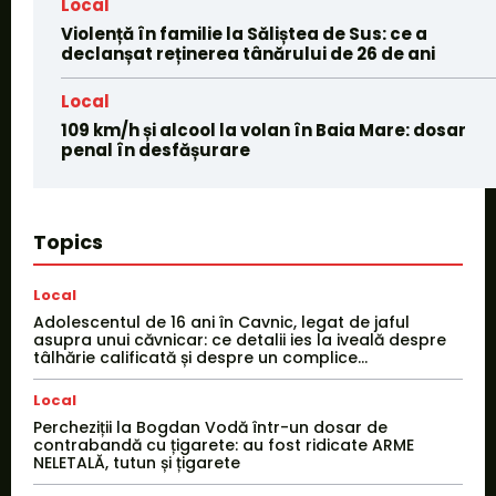
Local
Violență în familie la Săliștea de Sus: ce a
declanșat reținerea tânărului de 26 de ani
Local
109 km/h și alcool la volan în Baia Mare: dosar
penal în desfășurare
Topics
Local
Adolescentul de 16 ani în Cavnic, legat de jaful
asupra unui căvnicar: ce detalii ies la iveală despre
tâlhărie calificată și despre un complice...
Local
Percheziții la Bogdan Vodă într-un dosar de
contrabandă cu țigarete: au fost ridicate ARME
NELETALĂ, tutun și țigarete