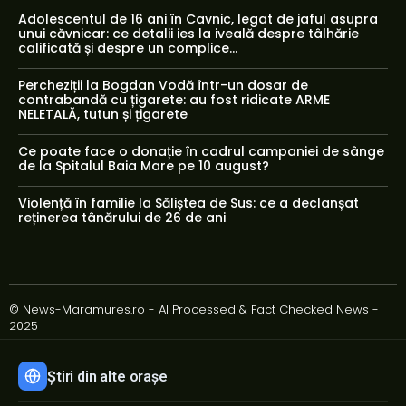
Adolescentul de 16 ani în Cavnic, legat de jaful asupra
unui căvnicar: ce detalii ies la iveală despre tâlhărie
calificată și despre un complice...
Percheziții la Bogdan Vodă într-un dosar de
contrabandă cu țigarete: au fost ridicate ARME
NELETALĂ, tutun și țigarete
Ce poate face o donație în cadrul campaniei de sânge
de la Spitalul Baia Mare pe 10 august?
Violență în familie la Săliștea de Sus: ce a declanșat
reținerea tânărului de 26 de ani
© News-Maramures.ro - AI Processed & Fact Checked News -
2025
Știri din alte orașe