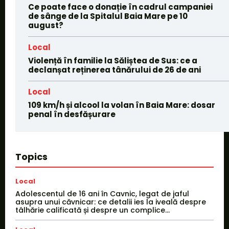
Ce poate face o donație în cadrul campaniei
de sânge de la Spitalul Baia Mare pe 10
august?
Local
Violență în familie la Săliștea de Sus: ce a
declanșat reținerea tânărului de 26 de ani
Local
109 km/h și alcool la volan în Baia Mare: dosar
penal în desfășurare
Topics
Local
Adolescentul de 16 ani în Cavnic, legat de jaful
asupra unui căvnicar: ce detalii ies la iveală despre
tâlhărie calificată și despre un complice...