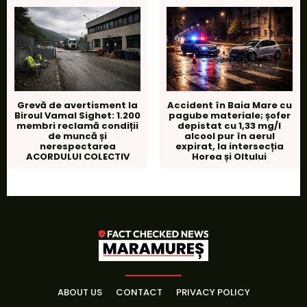
Grevă de avertisment la
Accident în Baia Mare cu
Biroul Vamal Sighet: 1.200
pagube materiale; șofer
membri reclamă condiții
depistat cu 1,33 mg/l
de muncă și
alcool pur în aerul
nerespectarea
expirat, la intersecția
ACORDULUI COLECTIV
Horea și Oltului
ABOUT US
CONTACT
PRIVACY POLICY