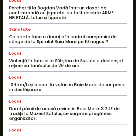
Local
Percheziții la Bogdan Vodă într-un dosar de
contrabandă cu țigarete: au fost ridicate ARME
NELETALĂ, tutun și țigarete
Sanatate
Ce poate face o donație în cadrul campaniei de
sânge de la Spitalul Baia Mare pe 10 august?
Local
Violență în familie la Săliștea de Sus: ce a declanșat
reținerea tânărului de 26 de ani
Local
109 km/h și alcool la volan în Baia Mare: dosar penal
în desfășurare
Local
Dorul pâinii de acasă revine în Baia Mare: 3 ZILE de
tradiții la Muzeul Satului, ce surprize pregătesc
organizatorii
Local