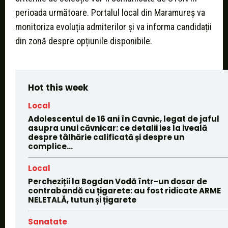
perioada următoare. Portalul local din Maramureș va
monitoriza evoluția admiterilor și va informa candidații
din zonă despre opțiunile disponibile.
Hot this week
Local
Adolescentul de 16 ani în Cavnic, legat de jaful
asupra unui căvnicar: ce detalii ies la iveală
despre tâlhărie calificată și despre un
complice...
Local
Percheziții la Bogdan Vodă într-un dosar de
contrabandă cu țigarete: au fost ridicate ARME
NELETALĂ, tutun și țigarete
Sanatate