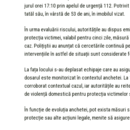
jurul orei 17:10 prin apelul de urgență 112. Potrivit
tatăl său, în vârstă de 53 de ani, în imobilul vizat.
În urma evaluării riscului, autoritățile au dispus e
protecția victimei, valabil pentru cinci zile, măsu
caz. Polițiștii au anunțat că cercetările continuă pe
intervențiile în astfel de situații sunt considerate
La fața locului s-au deplasat echipaje care au asig
dosarul este monitorizat în contextul anchetei. La 1
corroborat contextual cazul, iar autoritățile au rei
de violență domestică pentru protecția victimelor ș
În funcție de evoluția anchetei, pot exista măsuri 
protecție sau alte acțiuni legale, menite să asigur