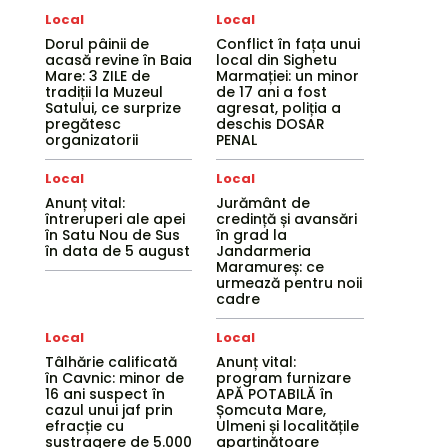
Local
Local
Dorul pâinii de
Conflict în fața unui
acasă revine în Baia
local din Sighetu
Mare: 3 ZILE de
Marmației: un minor
tradiții la Muzeul
de 17 ani a fost
Satului, ce surprize
agresat, poliția a
pregătesc
deschis DOSAR
organizatorii
PENAL
Local
Local
Anunț vital:
Jurământ de
întreruperi ale apei
credință și avansări
în Satu Nou de Sus
în grad la
în data de 5 august
Jandarmeria
Maramureș: ce
urmează pentru noii
cadre
Local
Local
Tâlhărie calificată
Anunț vital:
în Cavnic: minor de
program furnizare
16 ani suspect în
APĂ POTABILĂ în
cazul unui jaf prin
Șomcuta Mare,
efracție cu
Ulmeni și localitățile
sustragere de 5.000
aparținătoare