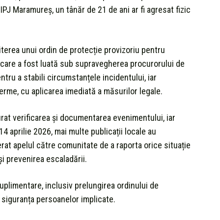
 IPJ Maramureș, un tânăr de 21 de ani ar fi agresat fizic
miterea unui ordin de protecție provizoriu pentru
ră care a fost luată sub supravegherea procurorului de
ntru a stabili circumstanțele incidentului, iar
 ferme, cu aplicarea imediată a măsurilor legale.
urat verificarea și documentarea evenimentului, iar
4 aprilie 2026, mai multe publicații locale au
terat apelul către comunitate de a raporta orice situație
i prevenirea escaladării.
suplimentare, inclusiv prelungirea ordinului de
e siguranța persoanelor implicate.