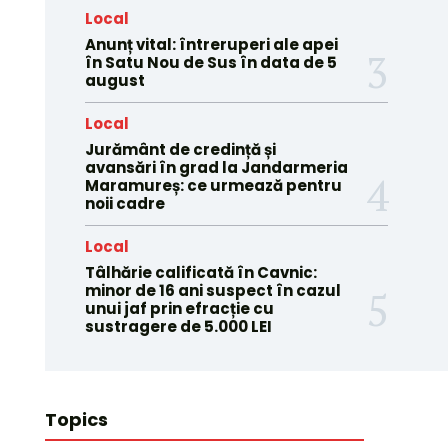
Local
Anunț vital: întreruperi ale apei
în Satu Nou de Sus în data de 5
august
Local
Jurământ de credință și
avansări în grad la Jandarmeria
Maramureș: ce urmează pentru
noii cadre
Local
Tâlhărie calificată în Cavnic:
minor de 16 ani suspect în cazul
unui jaf prin efracție cu
sustragere de 5.000 LEI
Topics