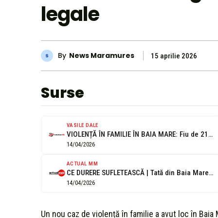
legale
By
News Maramures
15 aprilie 2026
Surse
VASILE DALE
VIOLENȚĂ ÎN FAMILIE ÎN BAIA MARE: Fiu de 21 de ani și-a...
14/04/2026
ACTUAL MM
CE DURERE SUFLETEASCĂ | Tată din Baia Mare, agresat de propriul copil...
14/04/2026
Un nou caz de violență în familie a avut loc în Baia 