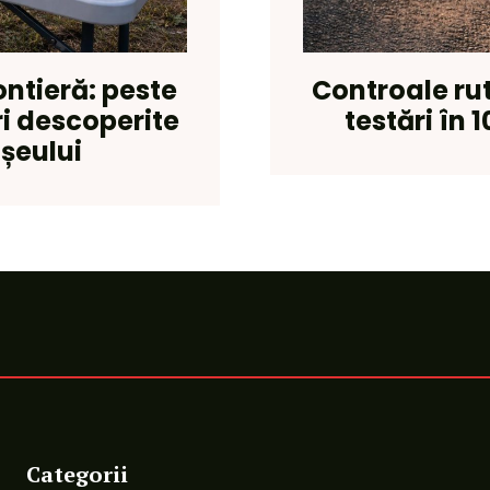
ntieră: peste
Controale ru
ri descoperite
testări în 
ișeului
Categorii