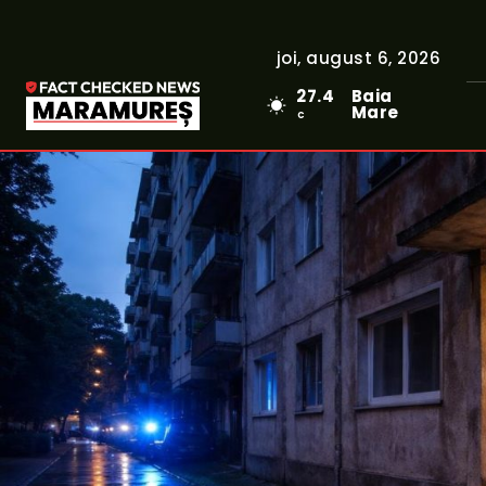
joi, august 6, 2026
27.4
Baia
Mare
C