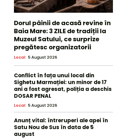
Dorul pâinii de acasă revine în
Baia Mare: 3 ZILE de tradiții la
Muzeul Satului, ce surprize
pregătesc organizatorii
Local
5 August 2026
Conflict în fața unui local din
Sighetu Marmației: un minor de 17
ani a fost agresat, poliția a deschis
DOSAR PENAL
Local
5 August 2026
Anunț vital: întreruperi ale apei în
Satu Nou de Sus în data de 5
august