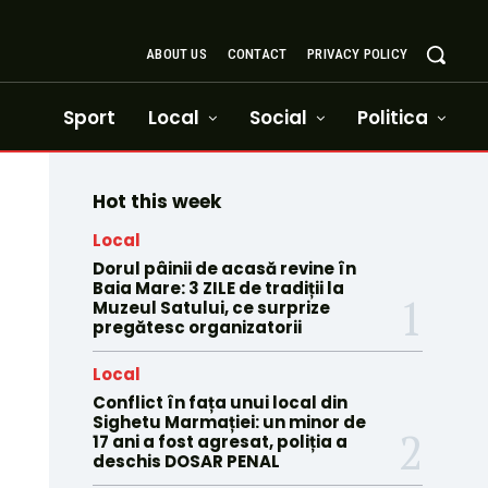
ABOUT US
CONTACT
PRIVACY POLICY
Sport
Local
Social
Politica
Hot this week
Local
Dorul pâinii de acasă revine în
Baia Mare: 3 ZILE de tradiții la
Muzeul Satului, ce surprize
pregătesc organizatorii
Local
Conflict în fața unui local din
Sighetu Marmației: un minor de
17 ani a fost agresat, poliția a
deschis DOSAR PENAL