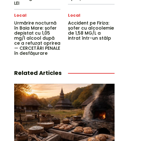
LEI
Local
Local
Urmărire nocturnă
Accident pe Firiza:
în Baia Mare: șofer
șofer cu alcoolemie
depistat cu 1,05
de 1,58 MG/L a
mg/l alcool după
intrat într-un stâlp
ce a refuzat oprirea
— CERCETĂRI PENALE
în desfășurare
Related Articles