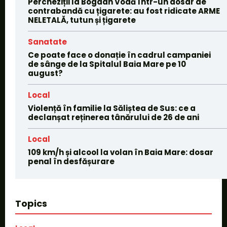
Percheziții la Bogdan Vodă într-un dosar de
contrabandă cu țigarete: au fost ridicate ARME
NELETALĂ, tutun și țigarete
Sanatate
Ce poate face o donație în cadrul campaniei
de sânge de la Spitalul Baia Mare pe 10
august?
Local
Violență în familie la Săliștea de Sus: ce a
declanșat reținerea tânărului de 26 de ani
Local
109 km/h și alcool la volan în Baia Mare: dosar
penal în desfășurare
Topics