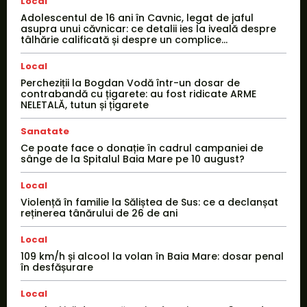
Local
Adolescentul de 16 ani în Cavnic, legat de jaful
asupra unui căvnicar: ce detalii ies la iveală despre
tâlhărie calificată și despre un complice...
Local
Percheziții la Bogdan Vodă într-un dosar de
contrabandă cu țigarete: au fost ridicate ARME
NELETALĂ, tutun și țigarete
Sanatate
Ce poate face o donație în cadrul campaniei de
sânge de la Spitalul Baia Mare pe 10 august?
Local
Violență în familie la Săliștea de Sus: ce a declanșat
reținerea tânărului de 26 de ani
Local
109 km/h și alcool la volan în Baia Mare: dosar penal
în desfășurare
Local