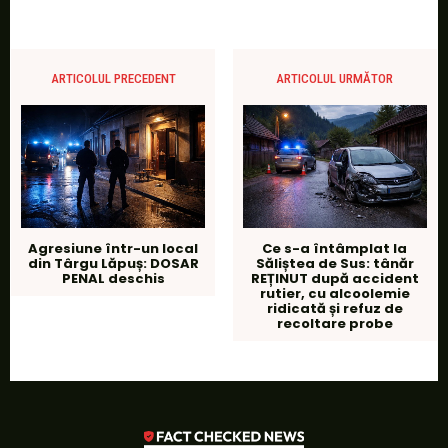
ARTICOLUL PRECEDENT
ARTICOLUL URMĂTOR
Agresiune într-un local
Ce s-a întâmplat la
din Târgu Lăpuș: DOSAR
Săliștea de Sus: tânăr
PENAL deschis
REȚINUT după accident
rutier, cu alcoolemie
ridicată și refuz de
recoltare probe