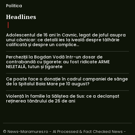
Politica
Headlines
Adolescentul de 16 ani în Cavnic, legat de jaful asupra
unui căvnicar: ce detalii ies la iveală despre tâlhărie
calificată și despre un complice...
Percheziții la Bogdan Vodă într-un dosar de
contrabandă cu țigarete: au fost ridicate ARME
NELETALĂ, tutun și țigarete
Ce poate face o donație în cadrul campaniei de sânge
de la Spitalul Baia Mare pe 10 august?
Violență în familie la Săliștea de Sus: ce a declanșat
reținerea tânărului de 26 de ani
© News-Maramures.ro - AI Processed & Fact Checked News -