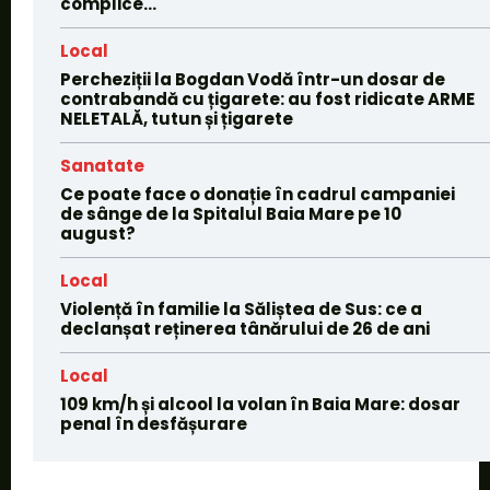
complice...
Local
Percheziții la Bogdan Vodă într-un dosar de
contrabandă cu țigarete: au fost ridicate ARME
NELETALĂ, tutun și țigarete
Sanatate
Ce poate face o donație în cadrul campaniei
de sânge de la Spitalul Baia Mare pe 10
august?
Local
Violență în familie la Săliștea de Sus: ce a
declanșat reținerea tânărului de 26 de ani
Local
109 km/h și alcool la volan în Baia Mare: dosar
penal în desfășurare