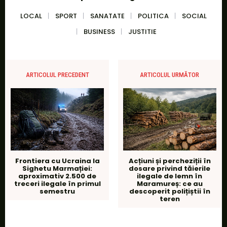
LOCAL
SPORT
SANATATE
POLITICA
SOCIAL
BUSINESS
JUSTITIE
ARTICOLUL PRECEDENT
ARTICOLUL URMĂTOR
Frontiera cu Ucraina la
Acțiuni și percheziții în
Sighetu Marmației:
dosare privind tăierile
aproximativ 2.500 de
ilegale de lemn în
treceri ilegale în primul
Maramureș: ce au
semestru
descoperit polițiștii în
teren