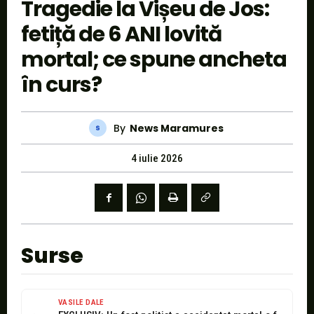
Tragedie la Vișeu de Jos:
fetiță de 6 ANI lovită
mortal; ce spune ancheta
în curs?
By
News Maramures
4 iulie 2026
Surse
VASILE DALE