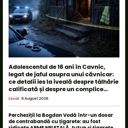
Adolescentul de 16 ani în Cavnic,
legat de jaful asupra unui căvnicar:
ce detalii ies la iveală despre tâlhărie
calificată și despre un complice...
Local
6 August 2026
Percheziții la Bogdan Vodă într-un dosar
de contrabandă cu țigarete: au fost
ridicate ARME NELETALĂ, tutun și țigarete