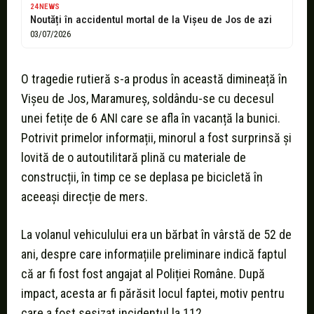
24NEWS
Noutăți în accidentul mortal de la Vișeu de Jos de azi
03/07/2026
O tragedie rutieră s-a produs în această dimineață în
Vișeu de Jos, Maramureș, soldându-se cu decesul
unei fetițe de 6 ANI care se afla în vacanță la bunici.
Potrivit primelor informații, minorul a fost surprinsă și
lovită de o autoutilitară plină cu materiale de
construcții, în timp ce se deplasa pe bicicletă în
aceeași direcție de mers.
La volanul vehiculului era un bărbat în vârstă de 52 de
ani, despre care informațiile preliminare indică faptul
că ar fi fost fost angajat al Poliției Române. După
impact, acesta ar fi părăsit locul faptei, motiv pentru
care a fost sesizat incidentul la 112.