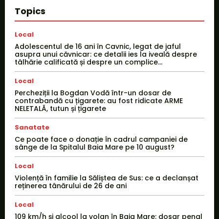
Topics
Local
Adolescentul de 16 ani în Cavnic, legat de jaful
asupra unui căvnicar: ce detalii ies la iveală despre
tâlhărie calificată și despre un complice...
Local
Percheziții la Bogdan Vodă într-un dosar de
contrabandă cu țigarete: au fost ridicate ARME
NELETALĂ, tutun și țigarete
Sanatate
Ce poate face o donație în cadrul campaniei de
sânge de la Spitalul Baia Mare pe 10 august?
Local
Violență în familie la Săliștea de Sus: ce a declanșat
reținerea tânărului de 26 de ani
Local
109 km/h și alcool la volan în Baia Mare: dosar penal