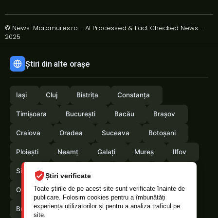
© News-Maramures.ro - AI Processed & Fact Checked News -
2025
Știri din alte orașe
Iași
Cluj
Bistrița
Constanța
Timișoara
București
Bacău
Brașov
Craiova
Oradea
Suceava
Botoșani
Ploiești
Neamț
Galați
Mureș
Ilfov
Sibiu
Arad
Alba
Tulcea
Vaslui
Știri verificate
Toate știrile de pe acest site sunt verificate înainte de
Olt
Arges
Vrancea
Satumare
publicare. Folosim cookies pentru a îmbunătăți
experiența utilizatorilor și pentru a analiza traficul pe
Buzau
Braila
Calarasi
Caras-Severin
site.