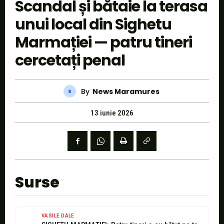
Scandal și bătaie la terasa
unui local din Sighetu
Marmației — patru tineri
cercetați penal
By
News Maramures
13 iunie 2026
Surse
VASILE DALE