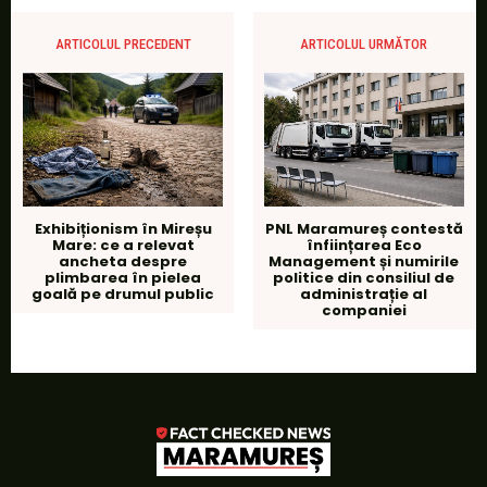
ARTICOLUL PRECEDENT
ARTICOLUL URMĂTOR
Exhibiționism în Mireșu
PNL Maramureș contestă
Mare: ce a relevat
înființarea Eco
ancheta despre
Management și numirile
plimbarea în pielea
politice din consiliul de
goală pe drumul public
administrație al
companiei