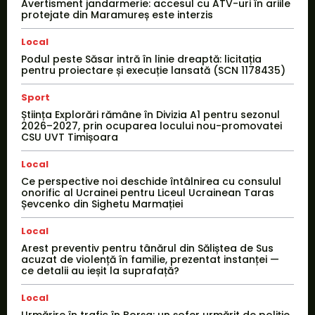
Avertisment jandarmerie: accesul cu ATV-uri în ariile
protejate din Maramureș este interzis
Local
Podul peste Săsar intră în linie dreaptă: licitația
pentru proiectare și execuție lansată (SCN 1178435)
Sport
Știința Explorări rămâne în Divizia A1 pentru sezonul
2026–2027, prin ocuparea locului nou-promovatei
CSU UVT Timișoara
Local
Ce perspective noi deschide întâlnirea cu consulul
onorific al Ucrainei pentru Liceul Ucrainean Taras
Șevcenko din Sighetu Marmației
Local
Arest preventiv pentru tânărul din Săliștea de Sus
acuzat de violență în familie, prezentat instanței —
ce detalii au ieșit la suprafață?
Local