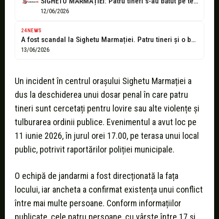
SIGHETU MARMAȚIEI: Patru tineri s-au bătut pe terasa unui local public din...
12/06/2026
24NEWS
A fost scandal la Sighetu Marmației. Patru tineri și o bătaie
13/06/2026
Un incident în centrul orașului Sighetu Marmației a
dus la deschiderea unui dosar penal în care patru
tineri sunt cercetați pentru lovire sau alte violențe și
tulburarea ordinii publice. Evenimentul a avut loc pe
11 iunie 2026, în jurul orei 17.00, pe terasa unui local
public, potrivit raportărilor poliției municipale.
O echipă de jandarmi a fost direcționată la fața
locului, iar ancheta a confirmat existența unui conflict
între mai multe persoane. Conform informațiilor
publicate, cele patru persoane, cu vârste între 17 și