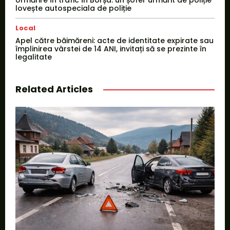
Urmărire în trafic în Borșa: un șofer urmărit de poliție
lovește autospeciala de poliție
Local
Apel către băimăreni: acte de identitate expirate sau
împlinirea vârstei de 14 ANI, invitați să se prezinte în
legalitate
Related Articles