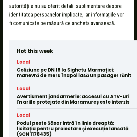
autoritățile nu au oferit detalii suplimentare despre
identitatea persoanelor implicate, iar informațiile vor
fi comunicate pe măsură ce ancheta avansează.
Hot this week
Local
Coliziune pe DN 18 la Sighetu Marmației:
manevră de mers înapoi lasă un pasager rănit
Local
Avertisment jandarmerie: accesul cu ATV-uri
în ariile protejate din Maramureș este interzis
Local
Podul peste Săsar intră în linie dreaptă:
licitația pentru proiectare și execuție lansată
(SCN 1178435)