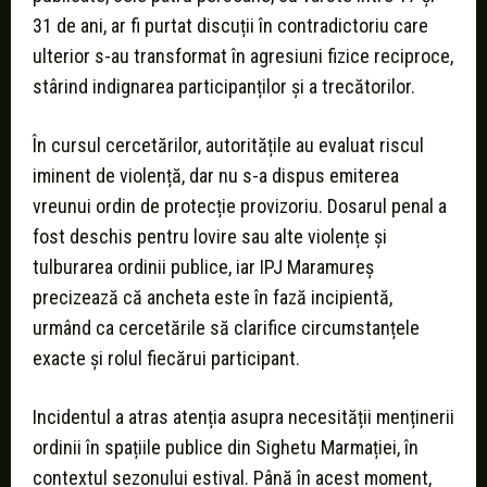
31 de ani, ar fi purtat discuții în contradictoriu care
ulterior s-au transformat în agresiuni fizice reciproce,
stârind indignarea participanților și a trecătorilor.
În cursul cercetărilor, autoritățile au evaluat riscul
iminent de violență, dar nu s-a dispus emiterea
vreunui ordin de protecție provizoriu. Dosarul penal a
fost deschis pentru lovire sau alte violențe și
tulburarea ordinii publice, iar IPJ Maramureș
precizează că ancheta este în fază incipientă,
urmând ca cercetările să clarifice circumstanțele
exacte și rolul fiecărui participant.
Incidentul a atras atenția asupra necesității menținerii
ordinii în spațiile publice din Sighetu Marmației, în
contextul sezonului estival. Până în acest moment,