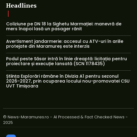
Headlines
Coliziune pe DN 18 la Sighetu Marmației: manevră de
mers înapoi lasă un pasager rănit
Avertisment jandarmerie: accesul cu ATV-uri în ariile
protejate din Maramureș este interzis
Podul peste Săsar intră în linie dreaptă: licitația pentru
proiectare și execuție lansată (SCN 1178435)
Știința Explorări rămâne în Divizia A1 pentru sezonul
2026–2027, prin ocuparea locului nou-promovatei CSU
UVT Timișoara
© News-Maramures.ro - AI Processed & Fact Checked News -
2025