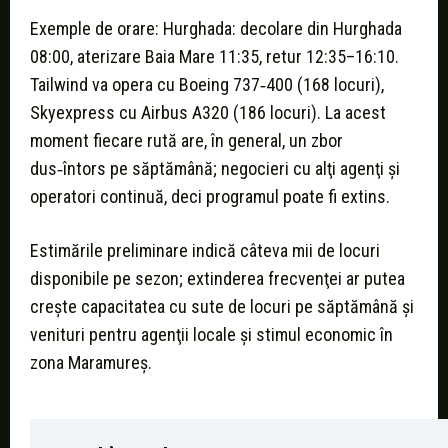
Exemple de orare: Hurghada: decolare din Hurghada
08:00, aterizare Baia Mare 11:35, retur 12:35–16:10.
Tailwind va opera cu Boeing 737‑400 (168 locuri),
Skyexpress cu Airbus A320 (186 locuri). La acest
moment fiecare rută are, în general, un zbor
dus‑întors pe săptămână; negocieri cu alţi agenţi şi
operatori continuă, deci programul poate fi extins.
Estimările preliminare indică câteva mii de locuri
disponibile pe sezon; extinderea frecvenţei ar putea
creşte capacitatea cu sute de locuri pe săptămână şi
venituri pentru agenţii locale şi stimul economic în
zona Maramureş.