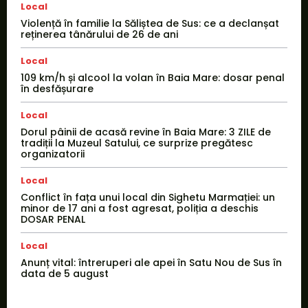
Local
Violență în familie la Săliștea de Sus: ce a declanșat
reținerea tânărului de 26 de ani
Local
109 km/h și alcool la volan în Baia Mare: dosar penal
în desfășurare
Local
Dorul pâinii de acasă revine în Baia Mare: 3 ZILE de
tradiții la Muzeul Satului, ce surprize pregătesc
organizatorii
Local
Conflict în fața unui local din Sighetu Marmației: un
minor de 17 ani a fost agresat, poliția a deschis
DOSAR PENAL
Local
Anunț vital: întreruperi ale apei în Satu Nou de Sus în
data de 5 august