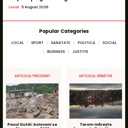
Local
5 August 2026
Popular Categories
LOCAL
SPORT
SANATATE
POLITICA
SOCIAL
BUSINESS
JUSTITIE
ARTICOLUL PRECEDENT
ARTICOLUL URMĂTOR
Pasul Gutâi: bolovani se
Tarom mărește