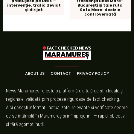
prăbușesc pe DN18 —
frecvența Baia Mare–
intervenție, trafic deviat
București și taie ruta
și dirijat
Satu Mare: decizie
controversată
ABOUT US
CONTACT
PRIVACY POLICY
News-Maramures.ro este o platformă digitală de știri locale și
regionale, validată prin procese riguroase de fact-checking.
Aici găsești informații actualizate, relevante și verificate despre
ce se întâmplă în Maramureș și în împrejurimi — rapid, obiectiv
și fără zgomot inutil.