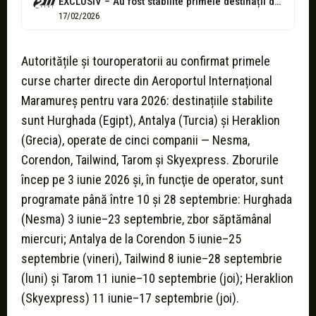
EXCLUSIV – Au fost stabilite primele destinații de vacanță cu zbor direct...
17/02/2026
Autoritățile şi touroperatorii au confirmat primele
curse charter directe din Aeroportul Internațional
Maramureș pentru vara 2026: destinațiile stabilite
sunt Hurghada (Egipt), Antalya (Turcia) şi Heraklion
(Grecia), operate de cinci companii — Nesma,
Corendon, Tailwind, Tarom şi Skyexpress. Zborurile
încep pe 3 iunie 2026 şi, în funcţie de operator, sunt
programate până între 10 şi 28 septembrie: Hurghada
(Nesma) 3 iunie–23 septembrie, zbor săptămânal
miercuri; Antalya de la Corendon 5 iunie–25
septembrie (vineri), Tailwind 8 iunie–28 septembrie
(luni) şi Tarom 11 iunie–10 septembrie (joi); Heraklion
(Skyexpress) 11 iunie–17 septembrie (joi).