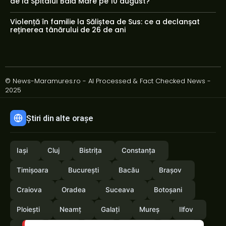
de la Spitalul Baia Mare pe 10 august?
Violență în familie la Săliștea de Sus: ce a declanșat
reținerea tânărului de 26 de ani
© News-Maramures.ro - AI Processed & Fact Checked News -
2025
Știri din alte orașe
Iași
Cluj
Bistrița
Constanța
Timișoara
București
Bacău
Brașov
Craiova
Oradea
Suceava
Botoșani
Ploiești
Neamț
Galați
Mureș
Ilfov