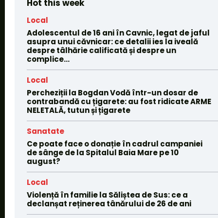
Hot this week
Local
Adolescentul de 16 ani în Cavnic, legat de jaful
asupra unui căvnicar: ce detalii ies la iveală
despre tâlhărie calificată și despre un
complice...
Local
Percheziții la Bogdan Vodă într-un dosar de
contrabandă cu țigarete: au fost ridicate ARME
NELETALĂ, tutun și țigarete
Sanatate
Ce poate face o donație în cadrul campaniei
de sânge de la Spitalul Baia Mare pe 10
august?
Local
Violență în familie la Săliștea de Sus: ce a
declanșat reținerea tânărului de 26 de ani