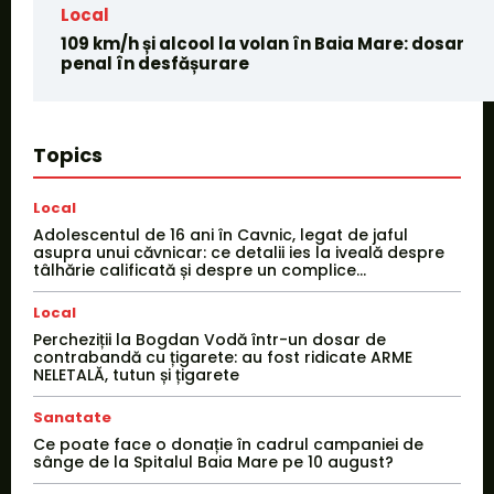
Local
109 km/h și alcool la volan în Baia Mare: dosar
penal în desfășurare
Topics
Local
Adolescentul de 16 ani în Cavnic, legat de jaful
asupra unui căvnicar: ce detalii ies la iveală despre
tâlhărie calificată și despre un complice...
Local
Percheziții la Bogdan Vodă într-un dosar de
contrabandă cu țigarete: au fost ridicate ARME
NELETALĂ, tutun și țigarete
Sanatate
Ce poate face o donație în cadrul campaniei de
sânge de la Spitalul Baia Mare pe 10 august?