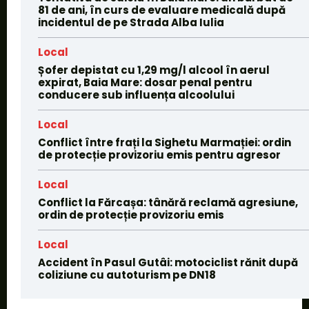
81 de ani, în curs de evaluare medicală după
incidentul de pe Strada Alba Iulia
Local
Șofer depistat cu 1,29 mg/l alcool în aerul
expirat, Baia Mare: dosar penal pentru
conducere sub influența alcoolului
Local
Conflict între frați la Sighetu Marmației: ordin
de protecție provizoriu emis pentru agresor
Local
Conflict la Fărcașa: tânără reclamă agresiune,
ordin de protecție provizoriu emis
Local
Accident în Pasul Gutâi: motociclist rănit după
coliziune cu autoturism pe DN18