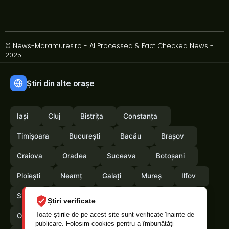
© News-Maramures.ro - AI Processed & Fact Checked News -
2025
Știri din alte orașe
Iași
Cluj
Bistrița
Constanța
Timișoara
București
Bacău
Brașov
Craiova
Oradea
Suceava
Botoșani
Ploiești
Neamț
Galați
Mureș
Ilfov
Sibiu
Arad
Alba
Tulcea
Vaslui
Știri verificate
Toate știrile de pe acest site sunt verificate înainte de
Olt
Arges
Vrancea
Satumare
publicare. Folosim cookies pentru a îmbunătăți