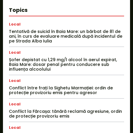
Topics
Local
Tentativă de suicid în Baia Mare: un bărbat de 81 de
ani, în curs de evaluare medicală după incidentul de
pe Strada Alba Iulia
Local
Șofer depistat cu 1,29 mg/l alcool în aerul expirat,
Baia Mare: dosar penal pentru conducere sub
influența alcoolului
Local
Conflict între frați la Sighetu Marmației: ordin de
protecție provizoriu emis pentru agresor
Local
Conflict la Fărcașa: tânără reclamă agresiune, ordin
de protecție provizoriu emis
Local