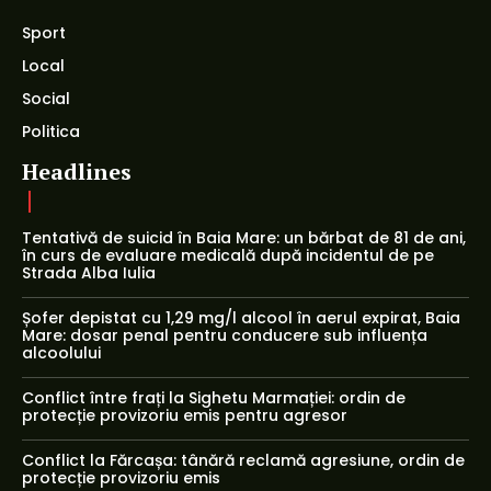
Sport
Local
Social
Politica
Headlines
Tentativă de suicid în Baia Mare: un bărbat de 81 de ani,
în curs de evaluare medicală după incidentul de pe
Strada Alba Iulia
Șofer depistat cu 1,29 mg/l alcool în aerul expirat, Baia
Mare: dosar penal pentru conducere sub influența
alcoolului
Conflict între frați la Sighetu Marmației: ordin de
protecție provizoriu emis pentru agresor
Conflict la Fărcașa: tânără reclamă agresiune, ordin de
protecție provizoriu emis