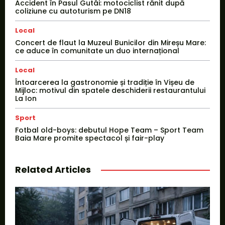
Accident în Pasul Gutâi: motociclist rănit după
coliziune cu autoturism pe DN18
Local
Concert de flaut la Muzeul Bunicilor din Mireșu Mare:
ce aduce în comunitate un duo internațional
Local
Întoarcerea la gastronomie și tradiție în Vișeu de
Mijloc: motivul din spatele deschiderii restaurantului
La Ion
Sport
Fotbal old-boys: debutul Hope Team – Sport Team
Baia Mare promite spectacol și fair-play
Related Articles