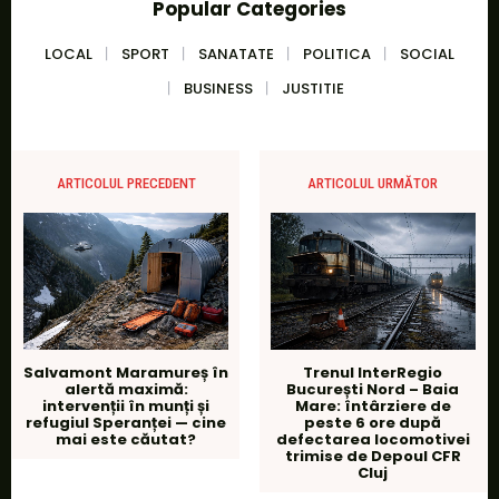
Popular Categories
LOCAL
SPORT
SANATATE
POLITICA
SOCIAL
BUSINESS
JUSTITIE
ARTICOLUL PRECEDENT
ARTICOLUL URMĂTOR
Salvamont Maramureș în
Trenul InterRegio
alertă maximă:
București Nord – Baia
intervenții în munți și
Mare: întârziere de
refugiul Speranței — cine
peste 6 ore după
mai este căutat?
defectarea locomotivei
trimise de Depoul CFR
Cluj