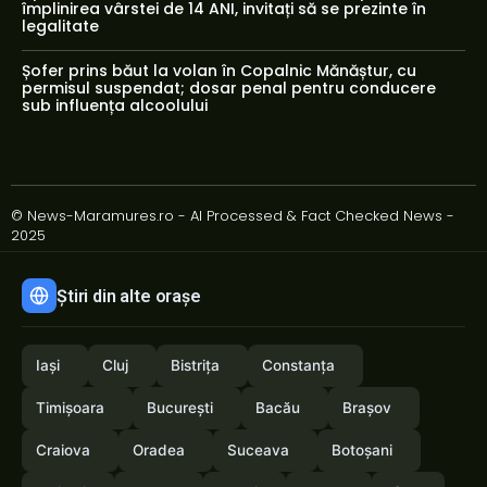
împlinirea vârstei de 14 ANI, invitați să se prezinte în
legalitate
Șofer prins băut la volan în Copalnic Mănăștur, cu
permisul suspendat; dosar penal pentru conducere
sub influența alcoolului
© News-Maramures.ro - AI Processed & Fact Checked News -
2025
Știri din alte orașe
Iași
Cluj
Bistrița
Constanța
Timișoara
București
Bacău
Brașov
Craiova
Oradea
Suceava
Botoșani