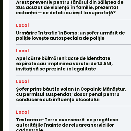
Arest preventiv pentru tânărul din Săliștea de
Sus acuzat de violență în familie, prezentat
instanței — ce detalii au ieșit la suprafață?
Local
Urmărire în trafic în Borșa: un șofer urmărit de
poliție lovește autospeciala de poliție
Local
Apel către băimăreni: acte de identitate
expirate sau împlinirea vârstei de 14 ANI,
invitați să se prezinte în legalitate
Local
Șofer prins băut la volan în Copalnic Mănăștur,
cu permisul suspendat; dosar penal pentru
conducere sub influența alcoolului
Local
Testarea e-Terra avansează: ce pregătesc
autoritățile înainte de reluarea serviciilor
cadastrale