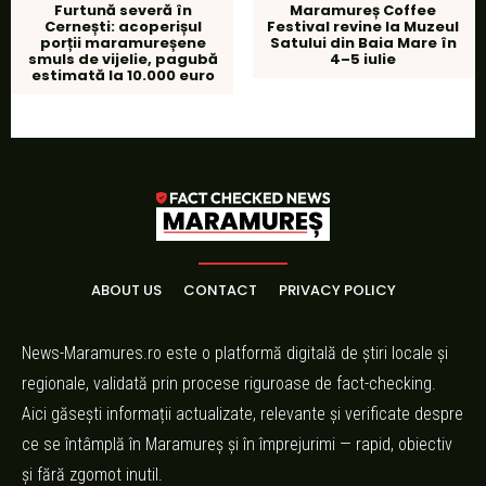
Furtună severă în
Maramureș Coffee
Cernești: acoperișul
Festival revine la Muzeul
porții maramureșene
Satului din Baia Mare în
smuls de vijelie, pagubă
4–5 iulie
estimată la 10.000 euro
ABOUT US
CONTACT
PRIVACY POLICY
News-Maramures.ro este o platformă digitală de știri locale și
regionale, validată prin procese riguroase de fact-checking.
Aici găsești informații actualizate, relevante și verificate despre
ce se întâmplă în Maramureș și în împrejurimi — rapid, obiectiv
și fără zgomot inutil.