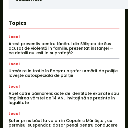
Topics
Local
Arest preventiv pentru tânărul din Săliștea de Sus
acuzat de violență în familie, prezentat instanței —
ce detalii au ieșit la suprafață?
Local
Urmărire în trafic în Borșa: un șofer urmărit de poliție
lovește autospeciala de poliție
Local
Apel către băimăreni: acte de identitate expirate sau
împlinirea vârstei de 14 ANI, invitați să se prezinte în
legalitate
Local
Șofer prins băut la volan în Copalnic Mănăștur, cu
permisul suspendat; dosar penal pentru conducere