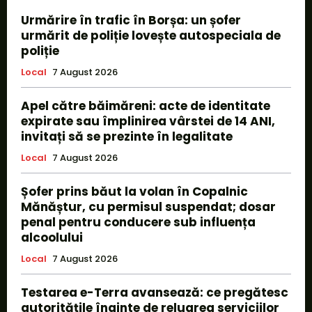
Urmărire în trafic în Borșa: un șofer
urmărit de poliție lovește autospeciala de
poliție
Local
7 August 2026
Apel către băimăreni: acte de identitate
expirate sau împlinirea vârstei de 14 ANI,
invitați să se prezinte în legalitate
Local
7 August 2026
Șofer prins băut la volan în Copalnic
Mănăștur, cu permisul suspendat; dosar
penal pentru conducere sub influența
alcoolului
Local
7 August 2026
Testarea e-Terra avansează: ce pregătesc
autoritățile înainte de reluarea serviciilor