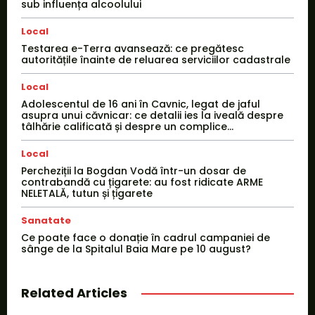
sub influența alcoolului
Local
Testarea e-Terra avansează: ce pregătesc
autoritățile înainte de reluarea serviciilor cadastrale
Local
Adolescentul de 16 ani în Cavnic, legat de jaful
asupra unui căvnicar: ce detalii ies la iveală despre
tâlhărie calificată și despre un complice...
Local
Percheziții la Bogdan Vodă într-un dosar de
contrabandă cu țigarete: au fost ridicate ARME
NELETALĂ, tutun și țigarete
Sanatate
Ce poate face o donație în cadrul campaniei de
sânge de la Spitalul Baia Mare pe 10 august?
Related Articles