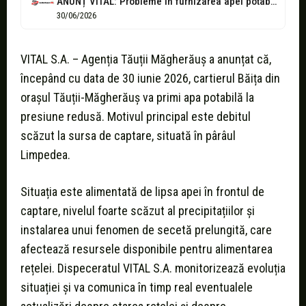
ANUNȚ VITAL: Probleme în furnizarea apei potabile în cartierul Băița, oraș Tăuții...
30/06/2026
VITAL S.A. – Agenția Tăuții Măgherăuș a anunțat că,
începând cu data de 30 iunie 2026, cartierul Băița din
orașul Tăuții-Măgherăuș va primi apa potabilă la
presiune redusă. Motivul principal este debitul
scăzut la sursa de captare, situată în pârâul
Limpedea.
Situația este alimentată de lipsa apei în frontul de
captare, nivelul foarte scăzut al precipitațiilor și
instalarea unui fenomen de secetă prelungită, care
afectează resursele disponibile pentru alimentarea
rețelei. Dispeceratul VITAL S.A. monitorizează evoluția
situației și va comunica în timp real eventualele