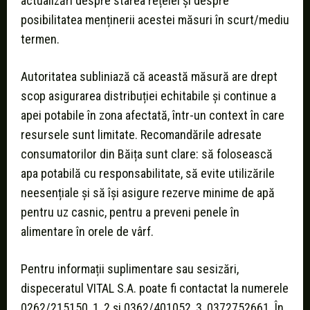
actualizări despre starea rețelei și despre
posibilitatea menținerii acestei măsuri în scurt/mediu
termen.
Autoritatea subliniază că această măsură are drept
scop asigurarea distribuției echitabile și continue a
apei potabile în zona afectată, într-un context în care
resursele sunt limitate. Recomandările adresate
consumatorilor din Băița sunt clare: să folosească
apa potabilă cu responsabilitate, să evite utilizările
neesențiale și să își asigure rezerve minime de apă
pentru uz casnic, pentru a preveni penele în
alimentare în orele de vârf.
Pentru informații suplimentare sau sesizări,
dispeceratul VITAL S.A. poate fi contactat la numerele
0262/215150, 1, 2 și 0362/401052, 3, 0372752661. În