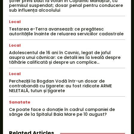
Șofer prins băut la volan în Copalnic Mănăștur, cu
permisul suspendat; dosar penal pentru conducere
sub influența alcoolului
Local
Testarea e-Terra avansează: ce pregătesc
autoritățile înainte de reluarea serviciilor cadastrale
Local
Adolescentul de 16 ani în Cavnic, legat de jaful
asupra unui căvnicar: ce detalii ies la iveală despre
tâlhărie calificată și despre un complice...
Local
Percheziții la Bogdan Vodă într-un dosar de
contrabandă cu țigarete: au fost ridicate ARME
NELETALĂ, tutun și țigarete
Sanatate
Ce poate face o donație în cadrul campaniei de
sânge de la Spitalul Baia Mare pe 10 august?
Related Articles