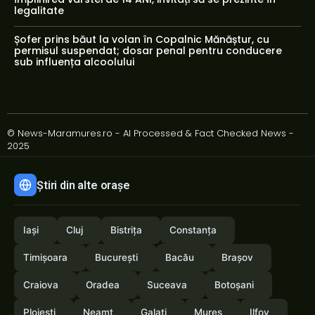
legalitate
Șofer prins băut la volan în Copalnic Mănăștur, cu
permisul suspendat; dosar penal pentru conducere
sub influența alcoolului
© News-Maramures.ro - AI Processed & Fact Checked News -
2025
Știri din alte orașe
Iași
Cluj
Bistrița
Constanța
Timișoara
București
Bacău
Brașov
Craiova
Oradea
Suceava
Botoșani
Ploiești
Neamț
Galați
Mureș
Ilfov