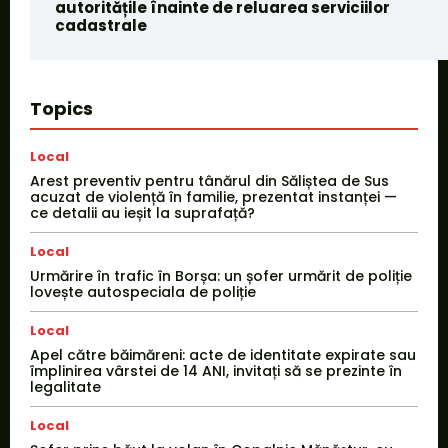
autoritățile înainte de reluarea serviciilor
cadastrale
Topics
Local
Arest preventiv pentru tânărul din Săliștea de Sus
acuzat de violență în familie, prezentat instanței —
ce detalii au ieșit la suprafață?
Local
Urmărire în trafic în Borșa: un șofer urmărit de poliție
lovește autospeciala de poliție
Local
Apel către băimăreni: acte de identitate expirate sau
împlinirea vârstei de 14 ANI, invitați să se prezinte în
legalitate
Local