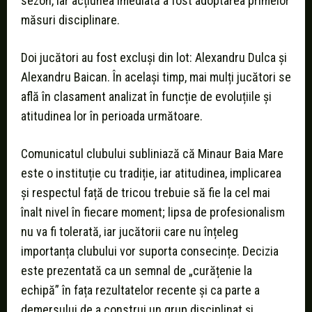
sezon, iar acțiunea imediată a fost adoptarea primelor
măsuri disciplinare.
Doi jucători au fost excluși din lot: Alexandru Dulca și
Alexandru Baican. În același timp, mai mulți jucători se
află în clasament analizat în funcție de evoluțiile și
atitudinea lor în perioada următoare.
Comunicatul clubului subliniază că Minaur Baia Mare
este o instituție cu tradiție, iar atitudinea, implicarea
și respectul față de tricou trebuie să fie la cel mai
înalt nivel în fiecare moment; lipsa de profesionalism
nu va fi tolerată, iar jucătorii care nu înțeleg
importanța clubului vor suporta consecințe. Decizia
este prezentată ca un semnal de „curățenie la
echipă” în fața rezultatelor recente și ca parte a
demersului de a construi un grup disciplinat și