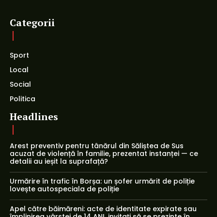
Categorii
Sport
Local
Social
Politica
Headlines
Arest preventiv pentru tânărul din Săliștea de Sus
acuzat de violență în familie, prezentat instanței — ce
detalii au ieșit la suprafață?
Urmărire în trafic în Borșa: un șofer urmărit de poliție
lovește autospeciala de poliție
Apel către băimăreni: acte de identitate expirate sau
împlinirea vârstei de 14 ANI, invitați să se prezinte în