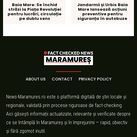
Baia Mare: Se închid
Jandarmii și Urbis Baia
străzi la Piața Revoluției
Mare lansează acțiuni
pentru lucrări, circulație
preventive pentru
pe dublu sens
siguranța în autobuze
ABOUT US
CONTACT
PRIVACY POLICY
News-Maramures.ro este o platformă digitală de știri locale și
regionale, validată prin procese riguroase de fact-checking.
Aici găsești informații actualizate, relevante și verificate despre
ce se întâmplă în Maramureș și în împrejurimi — rapid, obiectiv
și fără zgomot inutil.