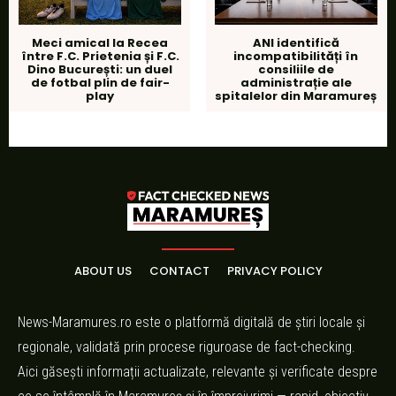
Meci amical la Recea
ANI identifică
între F.C. Prietenia și F.C.
incompatibilități în
Dino București: un duel
consiliile de
de fotbal plin de fair-
administrație ale
play
spitalelor din Maramureș
ABOUT US
CONTACT
PRIVACY POLICY
News-Maramures.ro este o platformă digitală de știri locale și
regionale, validată prin procese riguroase de fact-checking.
Aici găsești informații actualizate, relevante și verificate despre