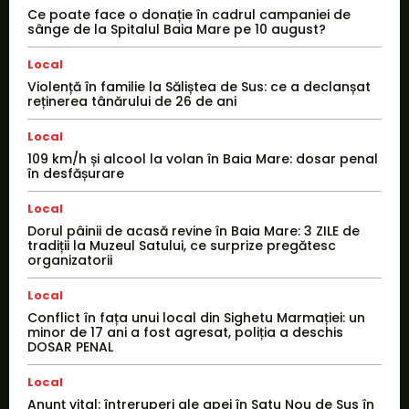
Ce poate face o donație în cadrul campaniei de
sânge de la Spitalul Baia Mare pe 10 august?
Local
Violență în familie la Săliștea de Sus: ce a declanșat
reținerea tânărului de 26 de ani
Local
109 km/h și alcool la volan în Baia Mare: dosar penal
în desfășurare
Local
Dorul pâinii de acasă revine în Baia Mare: 3 ZILE de
tradiții la Muzeul Satului, ce surprize pregătesc
organizatorii
Local
Conflict în fața unui local din Sighetu Marmației: un
minor de 17 ani a fost agresat, poliția a deschis
DOSAR PENAL
Local
Anunț vital: întreruperi ale apei în Satu Nou de Sus în