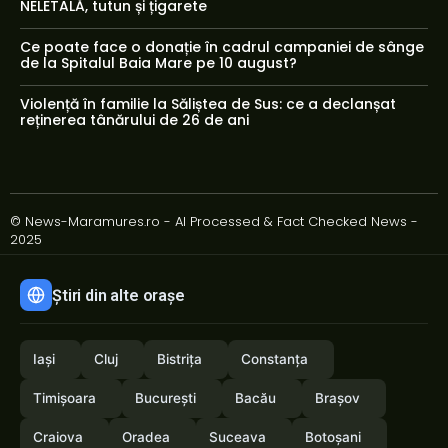
NELETALĂ, tutun și țigarete
Ce poate face o donație în cadrul campaniei de sânge
de la Spitalul Baia Mare pe 10 august?
Violență în familie la Săliștea de Sus: ce a declanșat
reținerea tânărului de 26 de ani
© News-Maramures.ro - AI Processed & Fact Checked News -
2025
Știri din alte orașe
Iași
Cluj
Bistrița
Constanța
Timișoara
București
Bacău
Brașov
Craiova
Oradea
Suceava
Botoșani