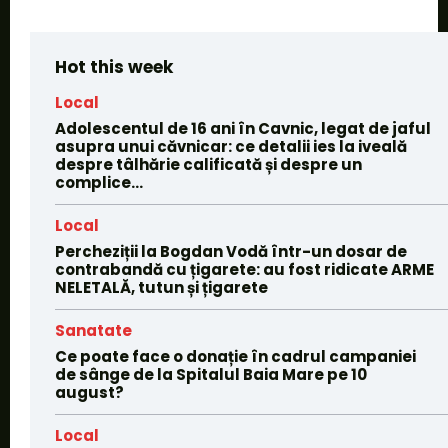
Hot this week
Local
Adolescentul de 16 ani în Cavnic, legat de jaful
asupra unui căvnicar: ce detalii ies la iveală
despre tâlhărie calificată și despre un
complice...
Local
Percheziții la Bogdan Vodă într-un dosar de
contrabandă cu țigarete: au fost ridicate ARME
NELETALĂ, tutun și țigarete
Sanatate
Ce poate face o donație în cadrul campaniei
de sânge de la Spitalul Baia Mare pe 10
august?
Local