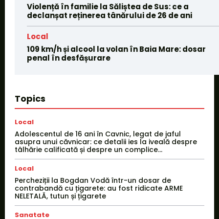
Violență în familie la Săliștea de Sus: ce a
declanșat reținerea tânărului de 26 de ani
Local
109 km/h și alcool la volan în Baia Mare: dosar
penal în desfășurare
Topics
Local
Adolescentul de 16 ani în Cavnic, legat de jaful
asupra unui căvnicar: ce detalii ies la iveală despre
tâlhărie calificată și despre un complice...
Local
Percheziții la Bogdan Vodă într-un dosar de
contrabandă cu țigarete: au fost ridicate ARME
NELETALĂ, tutun și țigarete
Sanatate