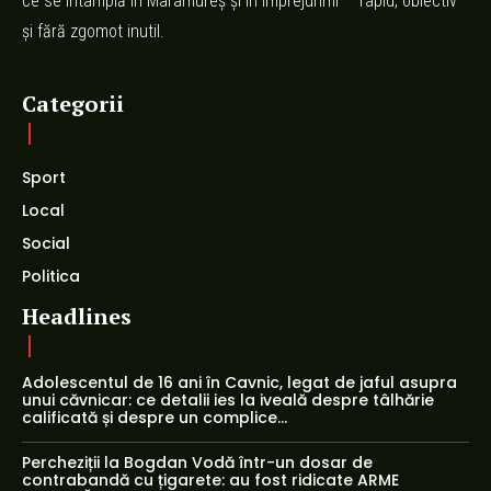
ce se întâmplă în Maramureș și în împrejurimi — rapid, obiectiv
și fără zgomot inutil.
Categorii
Sport
Local
Social
Politica
Headlines
Adolescentul de 16 ani în Cavnic, legat de jaful asupra
unui căvnicar: ce detalii ies la iveală despre tâlhărie
calificată și despre un complice...
Percheziții la Bogdan Vodă într-un dosar de
contrabandă cu țigarete: au fost ridicate ARME