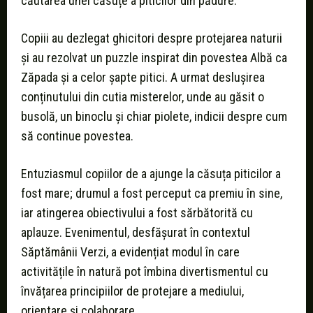
căutarea unei căsuțe a piticilor din pădure.
Copiii au dezlegat ghicitori despre protejarea naturii
și au rezolvat un puzzle inspirat din povestea Albă ca
Zăpada și a celor șapte pitici. A urmat deslușirea
conținutului din cutia misterelor, unde au găsit o
busolă, un binoclu și chiar piolete, indicii despre cum
să continue povestea.
Entuziasmul copiilor de a ajunge la căsuța piticilor a
fost mare; drumul a fost perceput ca premiu în sine,
iar atingerea obiectivului a fost sărbătorită cu
aplauze. Evenimentul, desfășurat în contextul
Săptămânii Verzi, a evidențiat modul în care
activitățile în natură pot îmbina divertismentul cu
învățarea principiilor de protejare a mediului,
orientare și colaborare.