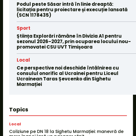
Podul peste Săsar intră în linie dreaptă:
licitația pentru proiectare și execuție lansată
(SCN 1178435)
Sport
Știința Explorări rămâne în Divizia A1 pentru
sezonul 2026–2027, prin ocuparea locului nou-
promovatei CSU UVT Timișoara
Local
Ce perspective noi deschide întâlnirea cu
consulul onorific al Ucrainei pentru Liceul
Ucrainean Taras Șevcenko din Sighetu
Marmației
Topics
Local
Coliziune pe DN 18 la Sighetu Marmației: manevră de