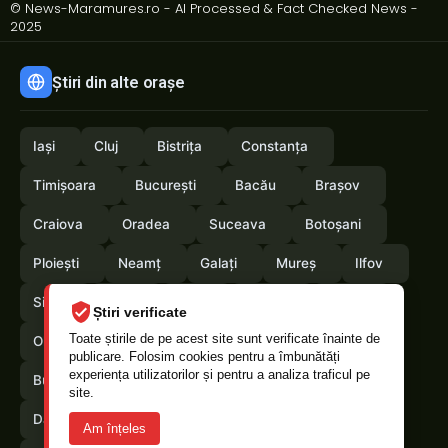
© News-Maramures.ro - AI Processed & Fact Checked News -
2025
Știri din alte orașe
Iași
Cluj
Bistrița
Constanța
Timișoara
București
Bacău
Brașov
Craiova
Oradea
Suceava
Botoșani
Ploiești
Neamț
Galați
Mureș
Ilfov
Sibiu
Arad
Alba
Tulcea
Vaslui
Știri verificate
Toate știrile de pe acest site sunt verificate înainte de
Olt
Arges
Vrancea
Satumare
publicare. Folosim cookies pentru a îmbunătăți
experiența utilizatorilor și pentru a analiza traficul pe
Buzau
Braila
Calarasi
Caras-Severin
site.
Dambovita
Giurgiu
Gorj
Hunedoara
Am înțeles