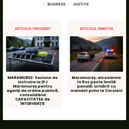
BUSINESS
JUSTITIE
ARTICOLUL PRECEDENT
ARTICOLUL URMĂTOR
MARAMURES: Sesiune de
Maramureș: alcoolemie
instruire la IPJ
în Rus peste limită
Maramureș pentru
penală; urmărit cu
agenți de ordine publică,
mandat prins la Coroieni
consolidând
CAPACITATEA de
INTERVENȚIE