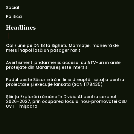
Social
Politica
Headlines
Coliziune pe DN 18 la Sighetu Marmației: manevră de
mers înapoi lasă un pasager rănit
Avertisment jandarmerie: accesul cu ATV-uri în ariile
protejate din Maramureș este interzis
Podul peste Săsar intră în linie dreaptă: licitația pentru
proiectare și execuție lansată (SCN 1178435)
Știința Explorări rămâne în Divizia A1 pentru sezonul
2026–2027, prin ocuparea locului nou-promovatei CSU
UVT Timișoara