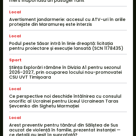
mers înapoi lasă un pasager rănit
Local
Avertisment jandarmerie: accesul cu ATV-uri în ariile
protejate din Maramureș este interzis
Local
Podul peste Săsar intră în linie dreaptă: licitația
pentru proiectare și execuție lansată (SCN 1178435)
Sport
Știința Explorări rămâne în Divizia A1 pentru sezonul
2026–2027, prin ocuparea locului nou-promovatei
CSU UVT Timișoara
Local
Ce perspective noi deschide întâlnirea cu consulul
onorific al Ucrainei pentru Liceul Ucrainean Taras
Șevcenko din Sighetu Marmației
Local
Arest preventiv pentru tânărul din Săliștea de Sus
acuzat de violență în familie, prezentat instanței —
ce detalii au ieșit la suprafață?