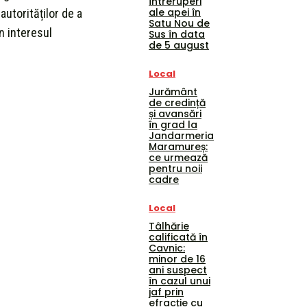
întreruperi
ale apei în
autorităților de a
Satu Nou de
în interesul
Sus în data
de 5 august
Local
Jurământ
de credință
și avansări
în grad la
Jandarmeria
Maramureș:
ce urmează
pentru noii
cadre
Local
Tâlhărie
calificată în
Cavnic:
minor de 16
ani suspect
în cazul unui
jaf prin
efracție cu