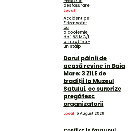
PENALE în
desfășurare
Local
Accident pe
Firiza: șofer
cu
alcoolemie
de 1,58 MG/L
a intrat într-
un stâlp
Dorul pâinii de
acasă revine în Baia
Mare: 3 ZILE de
tradiții la Muzeul
Satului, ce surprize
pregătesc
organizatorii
Local
5 August 2026
Conflict în fața unui