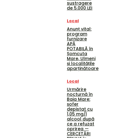
sustragere
de 5.000 LEI
Local
Anunț vital:
program
furnizare
APĂ
POTABILĂ în
Șomcuta
Mare, Ulmeni
și localitățile
aparținătoare
Local
Urmărire
nocturnă în
Baia Mare:
șofer
depistat cu
1,05 mg/l
alcool după
ce a refuzat
oprirea —
CERCETĂRI