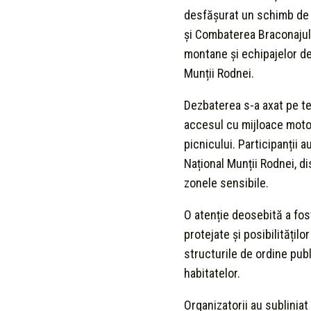
desfășurat un schimb de e
și Combaterea Braconajulu
montane și echipajelor de
Munții Rodnei.
Dezbaterea s-a axat pe tem
accesul cu mijloace motori
picnicului. Participanții 
Național Munții Rodnei, di
zonele sensibile.
O atenție deosebită a fost
protejate și posibilitățil
structurile de ordine publ
habitatelor.
Organizatorii au sublinia