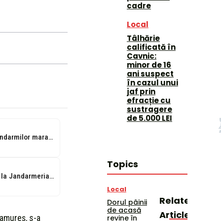
cadre
Local
Tâlhărie
calificată în
Cavnic:
minor de 16
ani suspect
în cazul unui
jaf prin
efracție cu
sustragere
de 5.000 LEI
IJJ: Schimb de experiență al jandarmilor maramureșeni cu reprezentanți ai Organizației pentru...
Topics
Protejarea Munților Rodnei, discutată la Jandarmeria Maramureș
Local
Related
Dorul pâinii
de acasă
Articles
ramureș, s-a
revine în