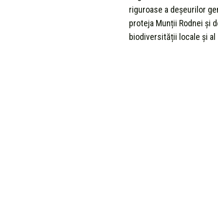
riguroase a deșeurilor gen
proteja Munții Rodnei și d
biodiversității locale și 