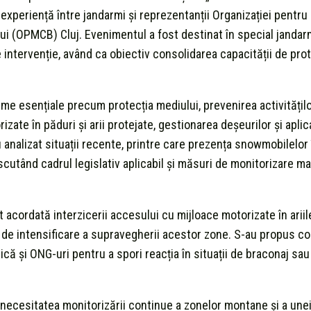
xperiență între jandarmi și reprezentanții Organizației pentru
i (OPMCB) Cluj. Evenimentul a fost destinat în special jandarm
 intervenție, având ca obiectiv consolidarea capacității de prot
e esențiale precum protecția mediului, prevenirea activităților
zate în păduri și arii protejate, gestionarea deșeurilor și aplic
au analizat situații recente, printre care prezența snowmobilelor
scutând cadrul legislativ aplicabil și măsuri de monitorizare mai
 acordată interzicerii accesului cu mijloace motorizate în ariil
or de intensificare a supravegherii acestor zone. S-au propus co
ică și ONG-uri pentru a spori reacția în situații de braconaj sa
t necesitatea monitorizării continue a zonelor montane și a une