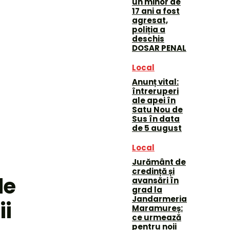
un minor de
17 ani a fost
agresat,
poliția a
deschis
DOSAR PENAL
Local
Anunț vital:
întreruperi
ale apei în
Satu Nou de
Sus în data
de 5 august
Local
Jurământ de
credință și
de
avansări în
grad la
Jandarmeria
ii
Maramureș:
ce urmează
pentru noii