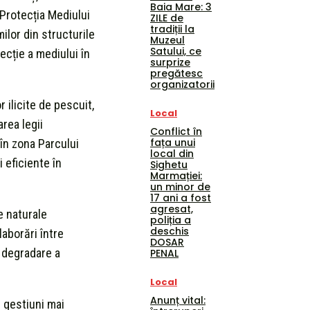
Baia Mare: 3
 Protecția Mediului
ZILE de
tradiții la
ilor din structurile
Muzeul
Satului, ce
ecție a mediului în
surprize
pregătesc
organizatorii
 ilicite de pescuit,
Local
area legii
Conflict în
fața unui
 în zona Parcului
local din
 eficiente în
Sighetu
Marmației:
un minor de
17 ani a fost
agresat,
e naturale
poliția a
deschis
laborări între
DOSAR
u degradare a
PENAL
Local
Anunț vital:
i gestiuni mai