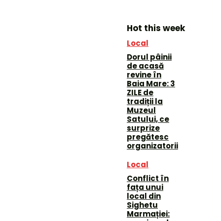
Hot this week
Local
Dorul pâinii
de acasă
revine în
Baia Mare: 3
ZILE de
tradiții la
Muzeul
Satului, ce
surprize
pregătesc
organizatorii
Local
Conflict în
fața unui
local din
Sighetu
Marmației: