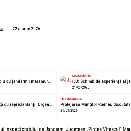
s
22 martie 2026
MARAMEDIA
La discuții pe teme de mediu cu jandarmii maramureșeni
21/03/2026
EMARAMURES
Schimb de experiență cu reprezentanții Organizației pentru Protecția Mediului și Combaterea Braconajului...
21/03/2026
iul Inspectoratului de Jandarmi Județean „Pintea Viteazul” Ma