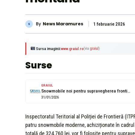
By
News Maramures
1 februarie 2026
Sursa imaginii:
www.graiul.ro
(via
graiul
)
Surse
GRAIUL
Snowmobile noi pentru supravegherea frontierei montane
31/01/2026
Inspectoratul Teritorial al Poliției de Frontieră (I
patru snowmobile moderne, achiziționate în cadrul 
totală de 324.760 lei, vor fi folosite pentru supra