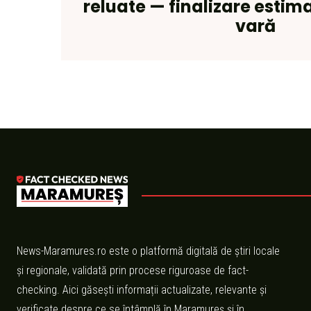
reluate — finalizare estim
vară
News-Maramures.ro este o platformă digitală de știri locale
și regionale, validată prin procese riguroase de fact-
checking. Aici găsești informații actualizate, relevante și
verificate despre ce se întâmplă în Maramureș și în