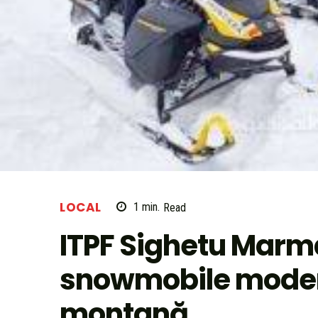
LOCAL
1
min.
Read
ITPF Sighetu Marma
snowmobile modern
montană