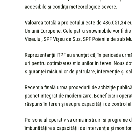
accesibile și condiții meteorologice severe.
Valoarea totală a proiectului este de 436.051,34 eu
Uniunii Europene. Cele patru snowmobile vor fi dist
Vișeului, SPF Vișeu de Sus, SPF Poienile de sub Mu
Reprezentanții ITPF au anunțat că, în perioada următo
uri pentru optimizarea misiunilor în teren. Noua dot
siguranței misiunilor de patrulare, intervenție și 
Recepția finală urma procedurii de achiziție publică;
pachet integrat de modernizare. Beneficiarii opera
răspuns în teren și asupra capacității de control al
Personalul operativ va urma instruiri și programe de 
îmbunătățire a capacității de intervenție și monitor