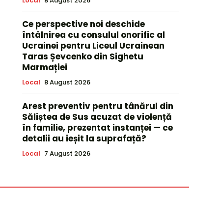
Local
8 August 2026
Ce perspective noi deschide
întâlnirea cu consulul onorific al
Ucrainei pentru Liceul Ucrainean
Taras Șevcenko din Sighetu
Marmației
Local
8 August 2026
Arest preventiv pentru tânărul din
Săliștea de Sus acuzat de violență
în familie, prezentat instanței — ce
detalii au ieșit la suprafață?
Local
7 August 2026