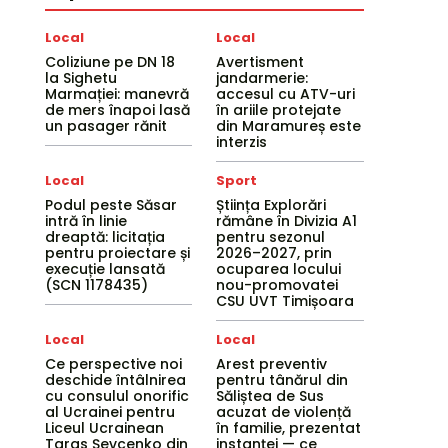
Local
Local
Coliziune pe DN 18
Avertisment
la Sighetu
jandarmerie:
Marmației: manevră
accesul cu ATV-uri
de mers înapoi lasă
în ariile protejate
un pasager rănit
din Maramureș este
interzis
Local
Sport
Podul peste Săsar
Știința Explorări
intră în linie
rămâne în Divizia A1
dreaptă: licitația
pentru sezonul
pentru proiectare și
2026–2027, prin
execuție lansată
ocuparea locului
(SCN 1178435)
nou-promovatei
CSU UVT Timișoara
Local
Local
Ce perspective noi
Arest preventiv
deschide întâlnirea
pentru tânărul din
cu consulul onorific
Săliștea de Sus
al Ucrainei pentru
acuzat de violență
Liceul Ucrainean
în familie, prezentat
Taras Șevcenko din
instanței — ce