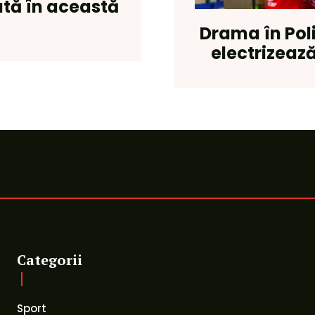
ată în această
Drama în Pol
electrizează
Categorii
Sport