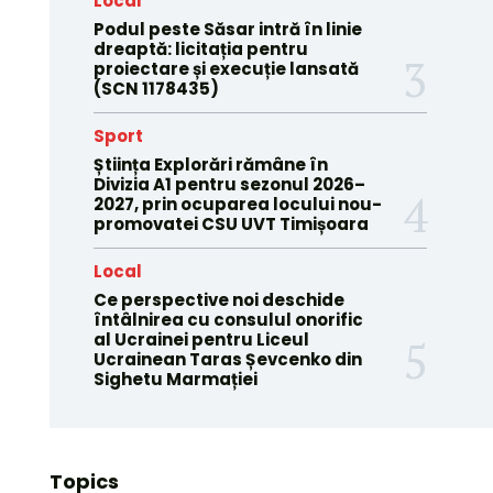
Local
Podul peste Săsar intră în linie
dreaptă: licitația pentru
proiectare și execuție lansată
(SCN 1178435)
Sport
Știința Explorări rămâne în
Divizia A1 pentru sezonul 2026–
2027, prin ocuparea locului nou-
promovatei CSU UVT Timișoara
Local
Ce perspective noi deschide
întâlnirea cu consulul onorific
al Ucrainei pentru Liceul
Ucrainean Taras Șevcenko din
Sighetu Marmației
Topics