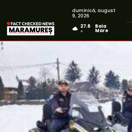
duminică, august
9, 2026
27.6
Baia
Mare
C