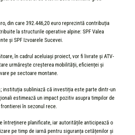
ro, din care 392.446,20 euro reprezintă contribuția
ribuite la structurile operative alpine: SPF Valea
nte și SPF Izvoarele Sucevei.
are, în cadrul aceluiași proiect, vor fi livrate și ATV-
are urmărește creșterea mobilității, eficienței și
salvare pe sectoare montane.
 instituția subliniază că investiția este parte dintr-un
ționali estimează un impact pozitiv asupra timpilor de
 frontierei în sezonul rece.
întreținere planificate, iar autoritățile anticipează o
izare pe timp de iarnă pentru siguranța cetățenilor și