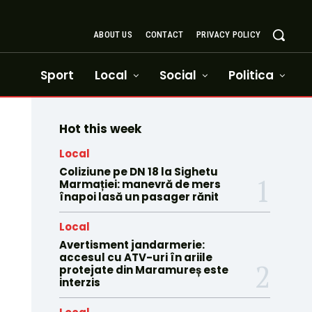
ABOUT US
CONTACT
PRIVACY POLICY
Sport
Local
Social
Politica
Hot this week
Local
Coliziune pe DN 18 la Sighetu
Marmației: manevră de mers
înapoi lasă un pasager rănit
Local
Avertisment jandarmerie:
accesul cu ATV-uri în ariile
protejate din Maramureș este
interzis