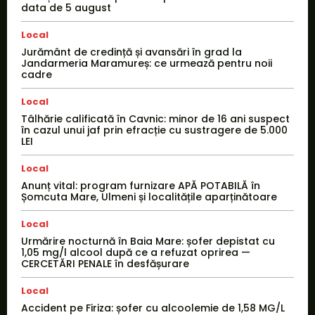
data de 5 august
Local
Jurământ de credință și avansări în grad la
Jandarmeria Maramureș: ce urmează pentru noii
cadre
Local
Tâlhărie calificată în Cavnic: minor de 16 ani suspect
în cazul unui jaf prin efracție cu sustragere de 5.000
LEI
Local
Anunț vital: program furnizare APĂ POTABILĂ în
Șomcuta Mare, Ulmeni și localitățile aparținătoare
Local
Urmărire nocturnă în Baia Mare: șofer depistat cu
1,05 mg/l alcool după ce a refuzat oprirea —
CERCETĂRI PENALE în desfășurare
Local
Accident pe Firiza: șofer cu alcoolemie de 1,58 MG/L