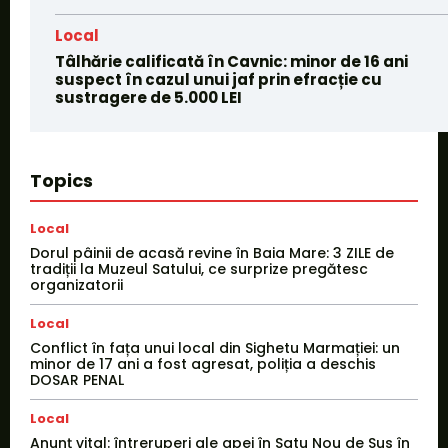
Local
Tâlhărie calificată în Cavnic: minor de 16 ani
suspect în cazul unui jaf prin efracție cu
sustragere de 5.000 LEI
Topics
Local
Dorul pâinii de acasă revine în Baia Mare: 3 ZILE de
tradiții la Muzeul Satului, ce surprize pregătesc
organizatorii
Local
Conflict în fața unui local din Sighetu Marmației: un
minor de 17 ani a fost agresat, poliția a deschis
DOSAR PENAL
Local
Anunț vital: întreruperi ale apei în Satu Nou de Sus în