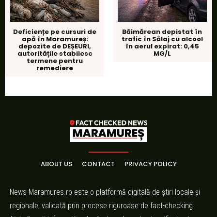
Deficiențe pe cursuri de
Băimărean depistat în
apă în Maramureș:
trafic în Sălaj cu alcool
depozite de DEȘEURI,
în aerul expirat: 0,45
autoritățile stabilesc
MG/L
termene pentru
remediere
ABOUT US
CONTACT
PRIVACY POLICY
News-Maramures.ro este o platformă digitală de știri locale și
regionale, validată prin procese riguroase de fact-checking.