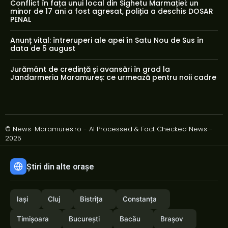
Conflict în fața unui local din Sighetu Marmației: un
minor de 17 ani a fost agresat, poliția a deschis DOSAR
PENAL
Anunț vital: întreruperi ale apei în Satu Nou de Sus în
data de 5 august
Jurământ de credință și avansări în grad la
Jandarmeria Maramureș: ce urmează pentru noii cadre
© News-Maramures.ro - AI Processed & Fact Checked News -
2025
Știri din alte orașe
Iași
Cluj
Bistrița
Constanța
Timișoara
București
Bacău
Brașov