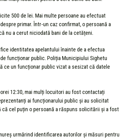
licite 500 de lei. Mai multe persoane au efectuat
 despre primar. Într-un caz confirmat, o persoană a
 că nu a cerut niciodată bani de la cetățeni.
rifice identitatea apelantului înainte de a efectua
 de funcționar public. Poliția Municipiului Sighetu
 ce un funcționar public vizat a sesizat că datele
 orei 12:30, mai mulți locuitori au fost contactați
rezentanți ai funcționarului public și au solicitat
ă că cel puțin o persoană a răspuns solicitării și a fost
mureș urmărind identificarea autorilor și măsuri pentru