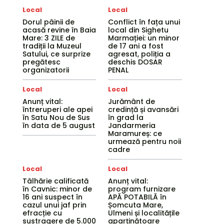
Local
Local
Dorul pâinii de
Conflict în fața unui
acasă revine în Baia
local din Sighetu
Mare: 3 ZILE de
Marmației: un minor
tradiții la Muzeul
de 17 ani a fost
Satului, ce surprize
agresat, poliția a
pregătesc
deschis DOSAR
organizatorii
PENAL
Local
Local
Anunț vital:
Jurământ de
întreruperi ale apei
credință și avansări
în Satu Nou de Sus
în grad la
în data de 5 august
Jandarmeria
Maramureș: ce
urmează pentru noii
cadre
Local
Local
Tâlhărie calificată
Anunț vital:
în Cavnic: minor de
program furnizare
16 ani suspect în
APĂ POTABILĂ în
cazul unui jaf prin
Șomcuta Mare,
efracție cu
Ulmeni și localitățile
sustragere de 5.000
aparținătoare