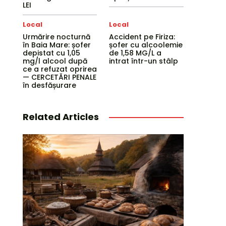
LEI
Local
Local
Urmărire nocturnă
Accident pe Firiza:
în Baia Mare: șofer
șofer cu alcoolemie
depistat cu 1,05
de 1,58 MG/L a
mg/l alcool după
intrat într-un stâlp
ce a refuzat oprirea
— CERCETĂRI PENALE
în desfășurare
Related Articles