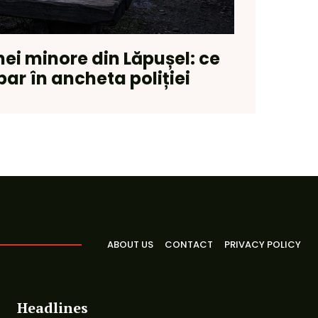
nei minore din Lăpușel: ce
par în ancheta poliției
ABOUT US
CONTACT
PRIVACY POLICY
Headlines