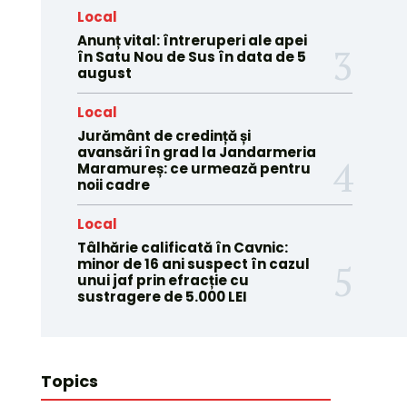
Local
Anunț vital: întreruperi ale apei
în Satu Nou de Sus în data de 5
august
Local
Jurământ de credință și
avansări în grad la Jandarmeria
Maramureș: ce urmează pentru
noii cadre
Local
Tâlhărie calificată în Cavnic:
minor de 16 ani suspect în cazul
unui jaf prin efracție cu
sustragere de 5.000 LEI
Topics