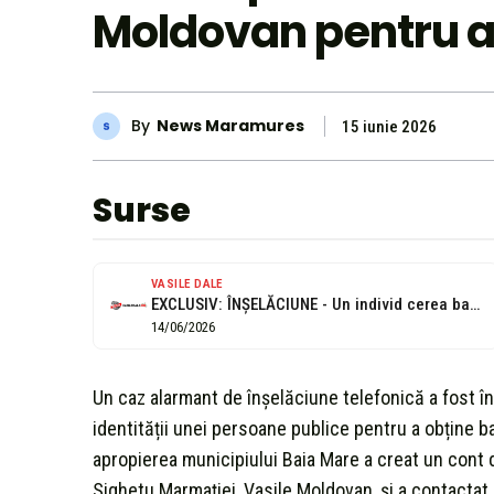
Moldovan pentru a
By
News Maramures
15 iunie 2026
Surse
VASILE DALE
EXCLUSIV: ÎNȘELĂCIUNE - Un individ cerea bani telefonic susținând că este Vasile...
14/06/2026
Un caz alarmant de înșelăciune telefonică a fost în
identității unei persoane publice pentru a obține ban
apropierea municipiului Baia Mare a creat un cont
Sighetu Marmației, Vasile Moldovan, și a contactat 