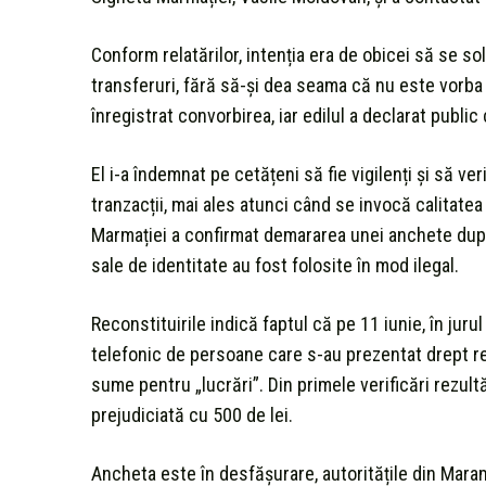
Conform relatărilor, intenția era de obicei să se so
transferuri, fără să-și dea seama că nu este vorba
înregistrat convorbirea, iar edilul a declarat public
El i-a îndemnat pe cetățeni să fie vigilenți și să ve
tranzacții, mai ales atunci când se invocă calitatea
Marmației a confirmat demararea unei anchete după
sale de identitate au fost folosite în mod ilegal.
Reconstituirile indică faptul că pe 11 iunie, în jurul
telefonic de persoane care s-au prezentat drept rep
sume pentru „lucrări”. Din primele verificări rezult
prejudiciată cu 500 de lei.
Ancheta este în desfășurare, autoritățile din Mara