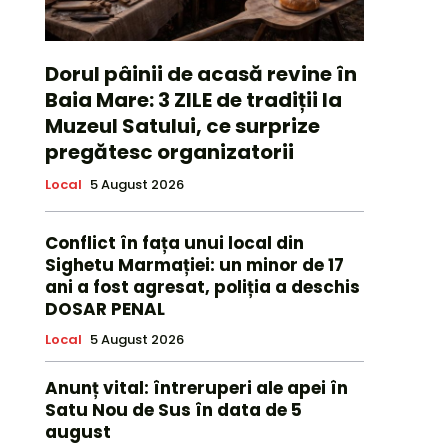
Dorul pâinii de acasă revine în
Baia Mare: 3 ZILE de tradiții la
Muzeul Satului, ce surprize
pregătesc organizatorii
Local
5 August 2026
Conflict în fața unui local din
Sighetu Marmației: un minor de 17
ani a fost agresat, poliția a deschis
DOSAR PENAL
Local
5 August 2026
Anunț vital: întreruperi ale apei în
Satu Nou de Sus în data de 5
august