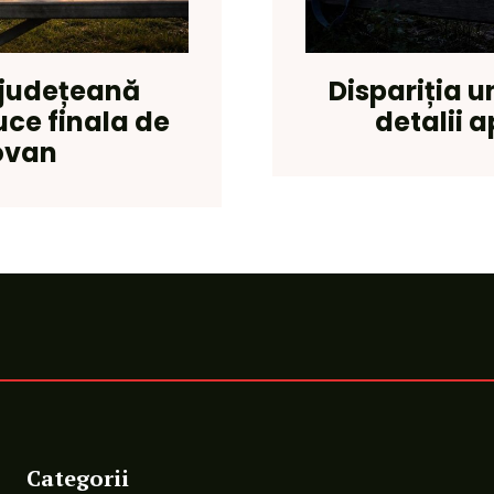
 județeană
Dispariția u
ce finala de
detalii a
ovan
Categorii