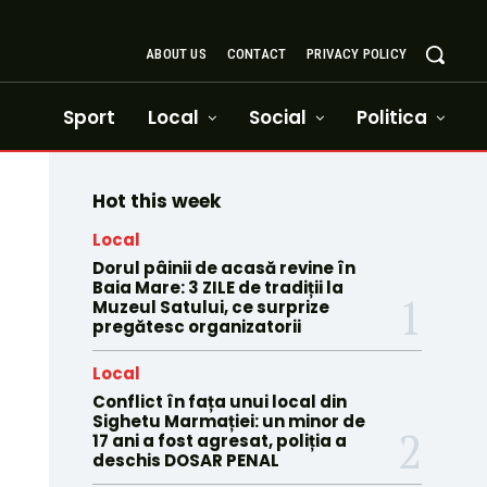
ABOUT US
CONTACT
PRIVACY POLICY
Sport
Local
Social
Politica
Hot this week
Local
Dorul pâinii de acasă revine în
Baia Mare: 3 ZILE de tradiții la
Muzeul Satului, ce surprize
pregătesc organizatorii
Local
Conflict în fața unui local din
Sighetu Marmației: un minor de
17 ani a fost agresat, poliția a
deschis DOSAR PENAL