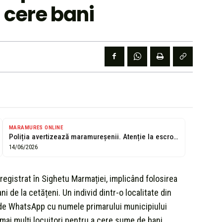
 cere bani
MARAMURES ONLINE
Poliția avertizează maramureșenii. Atenție la escrocii care folosesc identitatea unor persoane cunoscute...
14/06/2026
registrat în Sighetu Marmației, implicând folosirea
i de la cetățeni. Un individ dintr-o localitate din
 de WhatsApp cu numele primarului municipiului
mai mulți locuitori pentru a cere sume de bani.