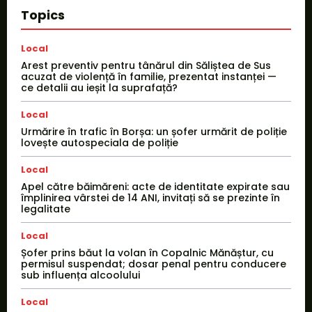
Topics
Local
Arest preventiv pentru tânărul din Săliștea de Sus
acuzat de violență în familie, prezentat instanței —
ce detalii au ieșit la suprafață?
Local
Urmărire în trafic în Borșa: un șofer urmărit de poliție
lovește autospeciala de poliție
Local
Apel către băimăreni: acte de identitate expirate sau
împlinirea vârstei de 14 ANI, invitați să se prezinte în
legalitate
Local
Șofer prins băut la volan în Copalnic Mănăștur, cu
permisul suspendat; dosar penal pentru conducere
sub influența alcoolului
Local