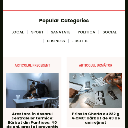
Popular Categories
LOCAL
SPORT
SANATATE
POLITICA
SOCIAL
BUSINESS
JUSTITIE
ARTICOLUL PRECEDENT
ARTICOLUL URMĂTOR
Arestare în dosarul
Prins la Gherla cu 232 g
centralelor termice:
4‑CMC: bărbat de 43 de
Bărbat din Panticeu, 40
ani reținut
de ani, arestat preventiv