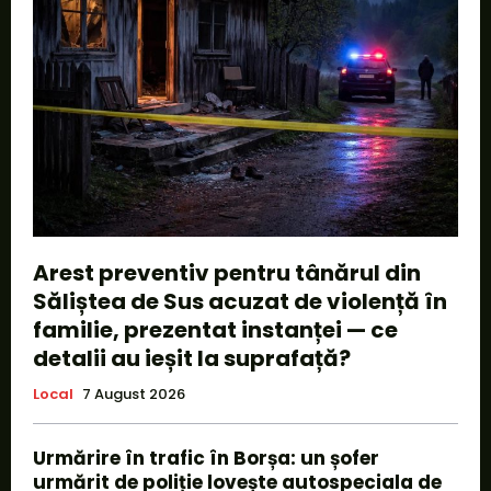
Arest preventiv pentru tânărul din
Săliștea de Sus acuzat de violență în
familie, prezentat instanței — ce
detalii au ieșit la suprafață?
Local
7 August 2026
Urmărire în trafic în Borșa: un șofer
urmărit de poliție lovește autospeciala de