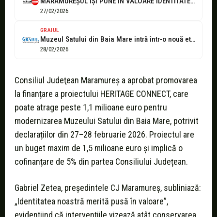
MARAMUREȘUL ÎȘI PUNE ÎN VALOARE IDENTITATEA | Peste 1,1 milioane de euro...
27/02/2026
GRAIUL
Muzeul Satului din Baia Mare intră într-o nouă etapă de modernizare
28/02/2026
Consiliul Judeţean Maramureș a aprobat promovarea
la finanțare a proiectului HERITAGE CONNECT, care
poate atrage peste 1,1 milioane euro pentru
modernizarea Muzeului Satului din Baia Mare, potrivit
declarațiilor din 27–28 februarie 2026. Proiectul are
un buget maxim de 1,5 milioane euro şi implică o
cofinanțare de 5% din partea Consiliului Județean.
Gabriel Zetea, președintele CJ Maramureș, subliniază:
„Identitatea noastră merită pusă în valoare”,
evidențiind că intervențiile vizează atât conservarea,