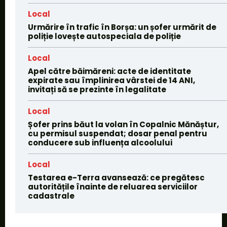
Local
Urmărire în trafic în Borșa: un șofer urmărit de
poliție lovește autospeciala de poliție
Local
Apel către băimăreni: acte de identitate
expirate sau împlinirea vârstei de 14 ANI,
invitați să se prezinte în legalitate
Local
Șofer prins băut la volan în Copalnic Mănăștur,
cu permisul suspendat; dosar penal pentru
conducere sub influența alcoolului
Local
Testarea e-Terra avansează: ce pregătesc
autoritățile înainte de reluarea serviciilor
cadastrale