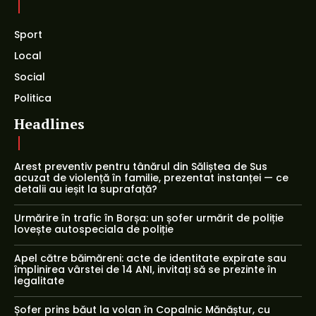
Sport
Local
Social
Politica
Headlines
Arest preventiv pentru tânărul din Săliștea de Sus
acuzat de violență în familie, prezentat instanței — ce
detalii au ieșit la suprafață?
Urmărire în trafic în Borșa: un șofer urmărit de poliție
lovește autospeciala de poliție
Apel către băimăreni: acte de identitate expirate sau
împlinirea vârstei de 14 ANI, invitați să se prezinte în
legalitate
Șofer prins băut la volan în Copalnic Mănăștur, cu