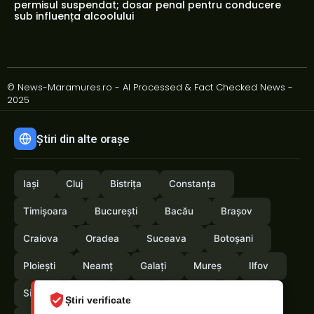
permisul suspendat; dosar penal pentru conducere
sub influența alcoolului
© News-Maramures.ro - AI Processed & Fact Checked News -
2025
Știri din alte orașe
Iași
Cluj
Bistrița
Constanța
Timișoara
București
Bacău
Brașov
Craiova
Oradea
Suceava
Botoșani
Ploiești
Neamț
Galați
Mureș
Ilfov
Sibiu
Arad
Alba
Tulcea
Vaslui
Știri verificate