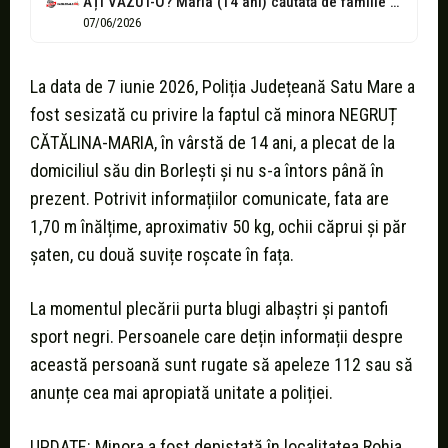
AȚI VĂZUT-O? Maria (14 ani) căutată de familie și poliție. Minora a...
07/06/2026
La data de 7 iunie 2026, Poliția Județeană Satu Mare a
fost sesizată cu privire la faptul că minora NEGRUȚ
CĂTĂLINA-MARIA, în vârstă de 14 ani, a plecat de la
domiciliul său din Borlești și nu s-a întors până în
prezent. Potrivit informațiilor comunicate, fata are
1,70 m înălțime, aproximativ 50 kg, ochii căprui și păr
șaten, cu două suvițe roșcate în fața.
La momentul plecării purta blugi albaștri și pantofi
sport negri. Persoanele care dețin informații despre
această persoană sunt rugate să apeleze 112 sau să
anunțe cea mai apropiată unitate a poliției.
UPDATE: Minora a fost depistată în localitatea Rohia,