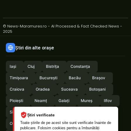
© News-Maramures.ro - AI Processed & Fact Checked News -
2025
Știri din alte orașe
Iași
Cluj
Bistrița
Constanța
Timișoara
București
Bacău
Brașov
Craiova
Oradea
Suceava
Botoșani
Ploiești
Neamț
Galați
Mureș
Ilfov
Sibiu
Arad
Alba
Tulcea
Vaslui
Știri verificate
Toate știrile de pe acest site sunt verificate înainte de
Olt
Arges
Vrancea
Satumare
publicare. Folosim cookies pentru a îmbunătăți