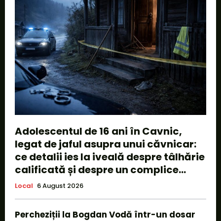
Adolescentul de 16 ani în Cavnic,
legat de jaful asupra unui căvnicar:
ce detalii ies la iveală despre tâlhărie
calificată și despre un complice...
Local
6 August 2026
Percheziții la Bogdan Vodă într-un dosar