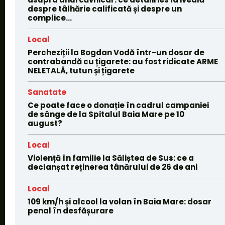
despre tâlhărie calificată și despre un
complice...
Local
Percheziții la Bogdan Vodă într-un dosar de
contrabandă cu țigarete: au fost ridicate ARME
NELETALĂ, tutun și țigarete
Sanatate
Ce poate face o donație în cadrul campaniei
de sânge de la Spitalul Baia Mare pe 10
august?
Local
Violență în familie la Săliștea de Sus: ce a
declanșat reținerea tânărului de 26 de ani
Local
109 km/h și alcool la volan în Baia Mare: dosar
penal în desfășurare