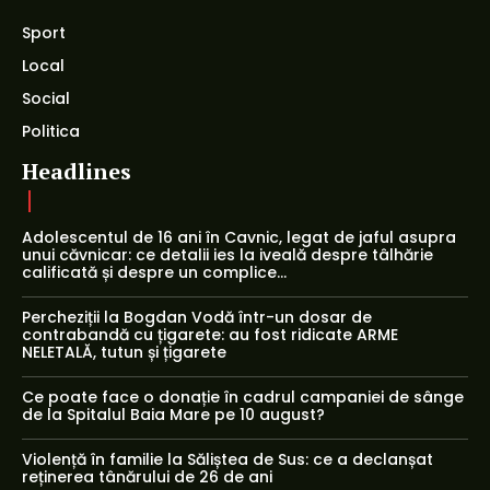
Sport
Local
Social
Politica
Headlines
Adolescentul de 16 ani în Cavnic, legat de jaful asupra
unui căvnicar: ce detalii ies la iveală despre tâlhărie
calificată și despre un complice...
Percheziții la Bogdan Vodă într-un dosar de
contrabandă cu țigarete: au fost ridicate ARME
NELETALĂ, tutun și țigarete
Ce poate face o donație în cadrul campaniei de sânge
de la Spitalul Baia Mare pe 10 august?
Violență în familie la Săliștea de Sus: ce a declanșat
reținerea tânărului de 26 de ani