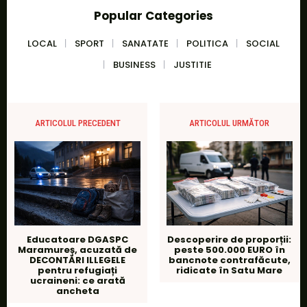
Popular Categories
LOCAL
SPORT
SANATATE
POLITICA
SOCIAL
BUSINESS
JUSTITIE
ARTICOLUL PRECEDENT
ARTICOLUL URMĂTOR
Educatoare DGASPC
Descoperire de proporții:
Maramureș, acuzată de
peste 500.000 EURO în
DECONTĂRI ILLEGELE
bancnote contrafăcute,
pentru refugiați
ridicate în Satu Mare
ucraineni: ce arată
ancheta