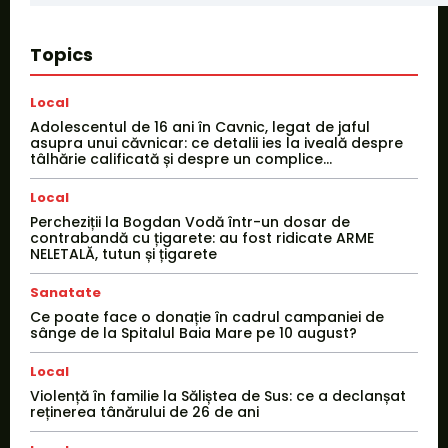
Topics
Local
Adolescentul de 16 ani în Cavnic, legat de jaful
asupra unui căvnicar: ce detalii ies la iveală despre
tâlhărie calificată și despre un complice...
Local
Percheziții la Bogdan Vodă într-un dosar de
contrabandă cu țigarete: au fost ridicate ARME
NELETALĂ, tutun și țigarete
Sanatate
Ce poate face o donație în cadrul campaniei de
sânge de la Spitalul Baia Mare pe 10 august?
Local
Violență în familie la Săliștea de Sus: ce a declanșat
reținerea tânărului de 26 de ani