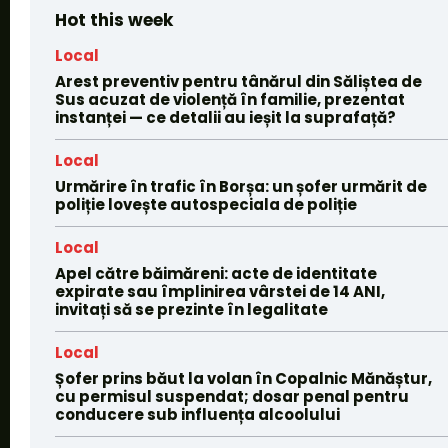
Hot this week
Local
Arest preventiv pentru tânărul din Săliștea de
Sus acuzat de violență în familie, prezentat
instanței — ce detalii au ieșit la suprafață?
Local
Urmărire în trafic în Borșa: un șofer urmărit de
poliție lovește autospeciala de poliție
Local
Apel către băimăreni: acte de identitate
expirate sau împlinirea vârstei de 14 ANI,
invitați să se prezinte în legalitate
Local
Șofer prins băut la volan în Copalnic Mănăștur,
cu permisul suspendat; dosar penal pentru
conducere sub influența alcoolului