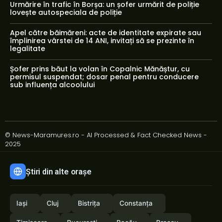
Urmărire în trafic în Borșa: un șofer urmărit de poliție
lovește autospeciala de poliție
Apel către băimăreni: acte de identitate expirate sau
împlinirea vârstei de 14 ANI, invitați să se prezinte în
legalitate
Șofer prins băut la volan în Copalnic Mănăștur, cu
permisul suspendat; dosar penal pentru conducere
sub influența alcoolului
© News-Maramures.ro - AI Processed & Fact Checked News -
2025
Știri din alte orașe
Iași
Cluj
Bistrița
Constanța