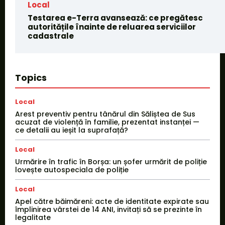
Local
Testarea e-Terra avansează: ce pregătesc
autoritățile înainte de reluarea serviciilor
cadastrale
Topics
Local
Arest preventiv pentru tânărul din Săliștea de Sus
acuzat de violență în familie, prezentat instanței —
ce detalii au ieșit la suprafață?
Local
Urmărire în trafic în Borșa: un șofer urmărit de poliție
lovește autospeciala de poliție
Local
Apel către băimăreni: acte de identitate expirate sau
împlinirea vârstei de 14 ANI, invitați să se prezinte în
legalitate