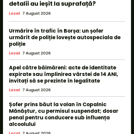
detalii au ieșit la suprafață?
Local
7 August 2026
Urmărire în trafic în Borșa: un șofer
urmărit de poliție lovește autospeciala de
poliție
Local
7 August 2026
Apel către băimăreni: acte de identitate
expirate sau împlinirea vârstei de 14 ANI,
invitați să se prezinte în legalitate
Local
7 August 2026
Șofer prins băut la volan în Copalnic
Mănăștur, cu permisul suspendat; dosar
penal pentru conducere sub influența
alcoolului
Local
7 August 2026