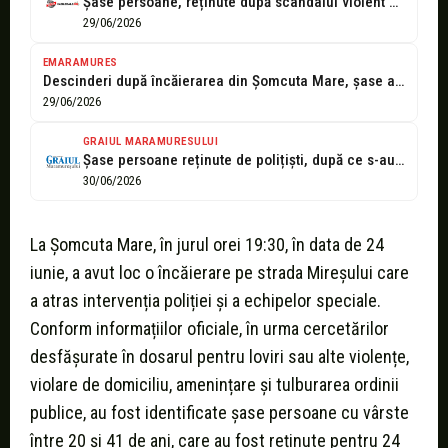
Șase persoane, reținute după scandalul violent din Șomcuta Mare
29/06/2026
EMARAMURES
Descinderi după încăierarea din Șomcuta Mare, șase agresori au ajuns în arest
29/06/2026
GRAIUL MARAMURESULUI
Șase persoane reținute de polițiști, după ce s-au luat la bătaie
30/06/2026
La Șomcuta Mare, în jurul orei 19:30, în data de 24
iunie, a avut loc o încăierare pe strada Mireșului care
a atras intervenția poliției și a echipelor speciale.
Conform informațiilor oficiale, în urma cercetărilor
desfășurate în dosarul pentru loviri sau alte violențe,
violare de domiciliu, amenințare și tulburarea ordinii
publice, au fost identificate șase persoane cu vârste
între 20 și 41 de ani, care au fost reținute pentru 24