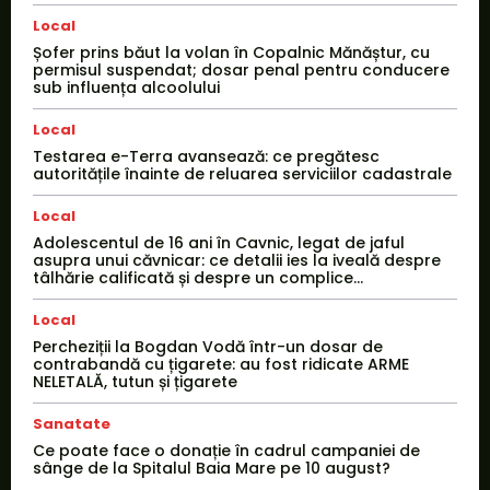
Local
Șofer prins băut la volan în Copalnic Mănăștur, cu
permisul suspendat; dosar penal pentru conducere
sub influența alcoolului
Local
Testarea e-Terra avansează: ce pregătesc
autoritățile înainte de reluarea serviciilor cadastrale
Local
Adolescentul de 16 ani în Cavnic, legat de jaful
asupra unui căvnicar: ce detalii ies la iveală despre
tâlhărie calificată și despre un complice...
Local
Percheziții la Bogdan Vodă într-un dosar de
contrabandă cu țigarete: au fost ridicate ARME
NELETALĂ, tutun și țigarete
Sanatate
Ce poate face o donație în cadrul campaniei de
sânge de la Spitalul Baia Mare pe 10 august?