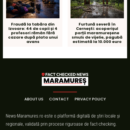
Fraudă la tabăra din
Furtună severă în
Izvoare: 44 de copii și 4
Cernești: acoperișul
profesori rămân fără
porții maramureșene
cazare după plata unui
smuls de vijelie, pagubă
avans
estimată la 10.000 euro
ABOUT US
CONTACT
PRIVACY POLICY
News-Maramures.ro este o platformă digitală de știri locale și
regionale, validată prin procese riguroase de fact-checking.