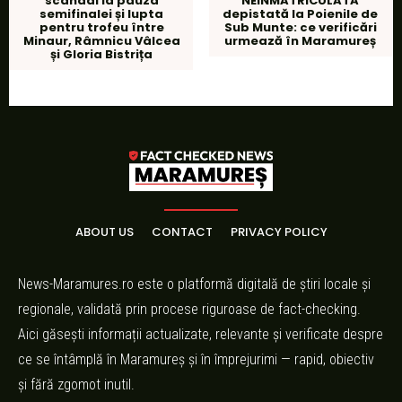
scandal la pauza
NEÎNMATRICULATĂ
semifinalei și lupta
depistată la Poienile de
pentru trofeu între
Sub Munte: ce verificări
Minaur, Râmnicu Vâlcea
urmează în Maramureș
și Gloria Bistrița
ABOUT US
CONTACT
PRIVACY POLICY
News-Maramures.ro este o platformă digitală de știri locale și
regionale, validată prin procese riguroase de fact-checking.
Aici găsești informații actualizate, relevante și verificate despre
ce se întâmplă în Maramureș și în împrejurimi — rapid, obiectiv
și fără zgomot inutil.