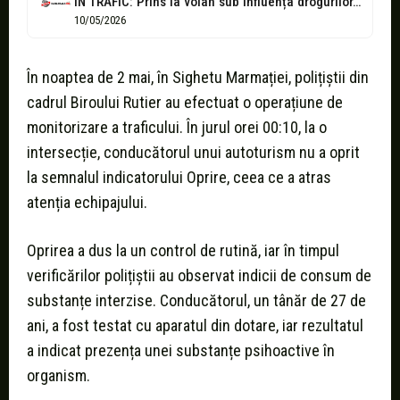
ÎN TRAFIC: Prins la volan sub influența drogurilor, deși avea permisul suspendat,...
10/05/2026
În noaptea de 2 mai, în Sighetu Marmației, polițiștii din
cadrul Biroului Rutier au efectuat o operațiune de
monitorizare a traficului. În jurul orei 00:10, la o
intersecție, conducătorul unui autoturism nu a oprit
la semnalul indicatorului Oprire, ceea ce a atras
atenția echipajului.
Oprirea a dus la un control de rutină, iar în timpul
verificărilor polițiștii au observat indicii de consum de
substanțe interzise. Conducătorul, un tânăr de 27 de
ani, a fost testat cu aparatul din dotare, iar rezultatul
a indicat prezența unei substanțe psihoactive în
organism.