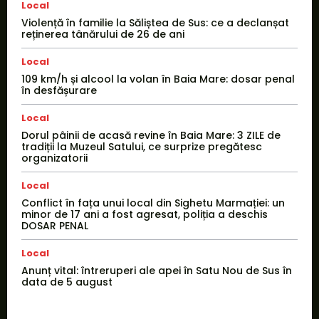
Local
Violență în familie la Săliștea de Sus: ce a declanșat
reținerea tânărului de 26 de ani
Local
109 km/h și alcool la volan în Baia Mare: dosar penal
în desfășurare
Local
Dorul pâinii de acasă revine în Baia Mare: 3 ZILE de
tradiții la Muzeul Satului, ce surprize pregătesc
organizatorii
Local
Conflict în fața unui local din Sighetu Marmației: un
minor de 17 ani a fost agresat, poliția a deschis
DOSAR PENAL
Local
Anunț vital: întreruperi ale apei în Satu Nou de Sus în
data de 5 august