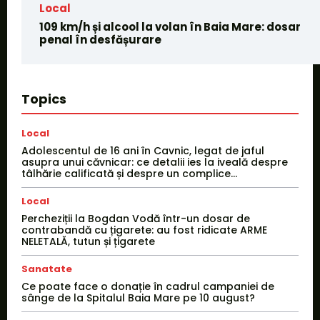
Local
109 km/h și alcool la volan în Baia Mare: dosar
penal în desfășurare
Topics
Local
Adolescentul de 16 ani în Cavnic, legat de jaful
asupra unui căvnicar: ce detalii ies la iveală despre
tâlhărie calificată și despre un complice...
Local
Percheziții la Bogdan Vodă într-un dosar de
contrabandă cu țigarete: au fost ridicate ARME
NELETALĂ, tutun și țigarete
Sanatate
Ce poate face o donație în cadrul campaniei de
sânge de la Spitalul Baia Mare pe 10 august?