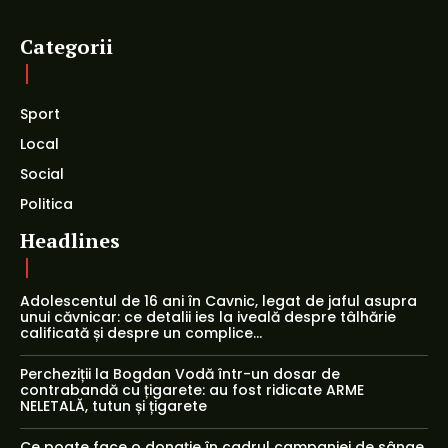
Categorii
Sport
Local
Social
Politica
Headlines
Adolescentul de 16 ani în Cavnic, legat de jaful asupra
unui căvnicar: ce detalii ies la iveală despre tâlhărie
calificată și despre un complice...
Percheziții la Bogdan Vodă într-un dosar de
contrabandă cu țigarete: au fost ridicate ARME
NELETALĂ, tutun și țigarete
Ce poate face o donație în cadrul campaniei de sânge