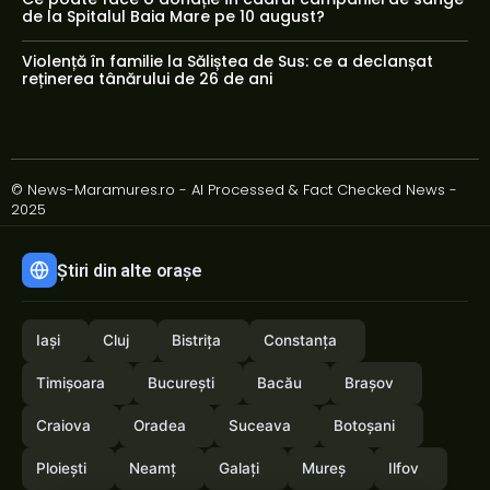
de la Spitalul Baia Mare pe 10 august?
Violență în familie la Săliștea de Sus: ce a declanșat
reținerea tânărului de 26 de ani
© News-Maramures.ro - AI Processed & Fact Checked News -
2025
Știri din alte orașe
Iași
Cluj
Bistrița
Constanța
Timișoara
București
Bacău
Brașov
Craiova
Oradea
Suceava
Botoșani
Ploiești
Neamț
Galați
Mureș
Ilfov