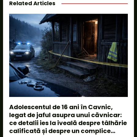
Related Articles
Adolescentul de 16 ani în Cavnic,
legat de jaful asupra unui căvnicar:
ce detalii ies la iveală despre tâlhărie
calificată și despre un complice...