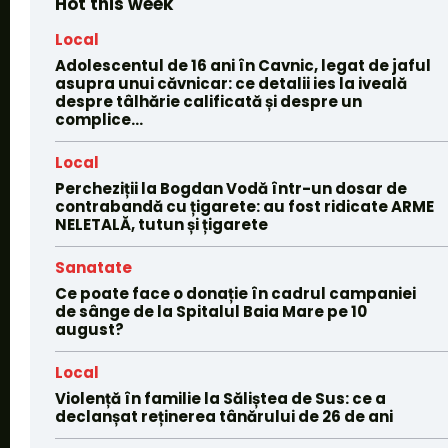
Hot this week
Local
Adolescentul de 16 ani în Cavnic, legat de jaful
asupra unui căvnicar: ce detalii ies la iveală
despre tâlhărie calificată și despre un
complice...
Local
Percheziții la Bogdan Vodă într-un dosar de
contrabandă cu țigarete: au fost ridicate ARME
NELETALĂ, tutun și țigarete
Sanatate
Ce poate face o donație în cadrul campaniei
de sânge de la Spitalul Baia Mare pe 10
august?
Local
Violență în familie la Săliștea de Sus: ce a
declanșat reținerea tânărului de 26 de ani