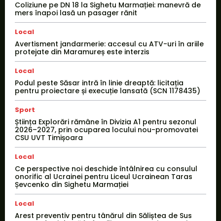
Coliziune pe DN 18 la Sighetu Marmației: manevră de
mers înapoi lasă un pasager rănit
Local
Avertisment jandarmerie: accesul cu ATV-uri în ariile
protejate din Maramureș este interzis
Local
Podul peste Săsar intră în linie dreaptă: licitația
pentru proiectare și execuție lansată (SCN 1178435)
Sport
Știința Explorări rămâne în Divizia A1 pentru sezonul
2026–2027, prin ocuparea locului nou-promovatei
CSU UVT Timișoara
Local
Ce perspective noi deschide întâlnirea cu consulul
onorific al Ucrainei pentru Liceul Ucrainean Taras
Șevcenko din Sighetu Marmației
Local
Arest preventiv pentru tânărul din Săliștea de Sus