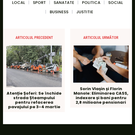
LOCAL
SPORT
SANATATE
POLITICA
SOCIAL
BUSINESS
JUSTITIE
ARTICOLUL PRECEDENT
ARTICOLUL URMĂTOR
Sorin Vlașin și Florin
Manole: Eliminarea CASS,
Atenție Șoferi: Se închide
indexare și bani pentru
strada Șteampului
2,8 milioane pensionari
pentru refacerea
pavajului pe 3–4 martie