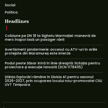
Social
Politica
Headlines
Coliziune pe DN 18 la Sighetu Marmației: manevră de
mers înapoi lasă un pasager rănit
Avertisment jandarmerie: accesul cu ATV-uri în ariile
protejate din Maramureș este interzis
Podul peste Săsar intră în linie dreaptă: licitația pentru
proiectare și execuție lansată (SCN 1178435)
Știința Explorări rămâne în Divizia A1 pentru sezonul
2026–2027, prin ocuparea locului nou-promovatei CSU
UVT Timișoara