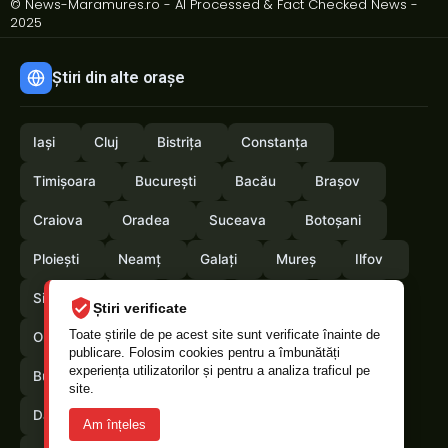
© News-Maramures.ro - AI Processed & Fact Checked News -
2025
Știri din alte orașe
Iași
Cluj
Bistrița
Constanța
Timișoara
București
Bacău
Brașov
Craiova
Oradea
Suceava
Botoșani
Ploiești
Neamț
Galați
Mureș
Ilfov
Sibiu
Arad
Alba
Tulcea
Vaslui
Știri verificate
Toate știrile de pe acest site sunt verificate înainte de
Olt
Arges
Vrancea
Satumare
publicare. Folosim cookies pentru a îmbunătăți
experiența utilizatorilor și pentru a analiza traficul pe
Buzau
Braila
Calarasi
Caras-Severin
site.
Dambovita
Giurgiu
Gorj
Hunedoara
Am înțeles