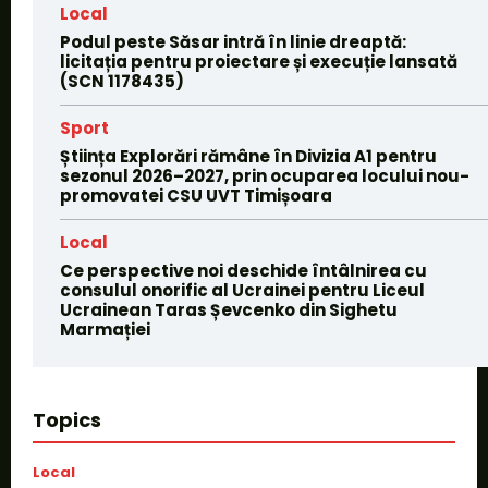
Local
Podul peste Săsar intră în linie dreaptă:
licitația pentru proiectare și execuție lansată
(SCN 1178435)
Sport
Știința Explorări rămâne în Divizia A1 pentru
sezonul 2026–2027, prin ocuparea locului nou-
promovatei CSU UVT Timișoara
Local
Ce perspective noi deschide întâlnirea cu
consulul onorific al Ucrainei pentru Liceul
Ucrainean Taras Șevcenko din Sighetu
Marmației
Topics
Local