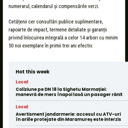
numerarul, calendarul și compensările verzi.
Cetățenii cer consultări publice suplimentare,
rapoarte de impact, termene detaliate și garanții
privind înlocuirea integrală a celor 14 arbori cu minim
50 noi exemplare în primii trei ani efectiv.
Hot this week
Local
Coliziune pe DN 18 la Sighetu Marmației:
manevră de mers înapoi lasă un pasager rănit
Local
Avertisment jandarmerie: accesul cu ATV-uri
în ariile protejate din Maramureș este interzis