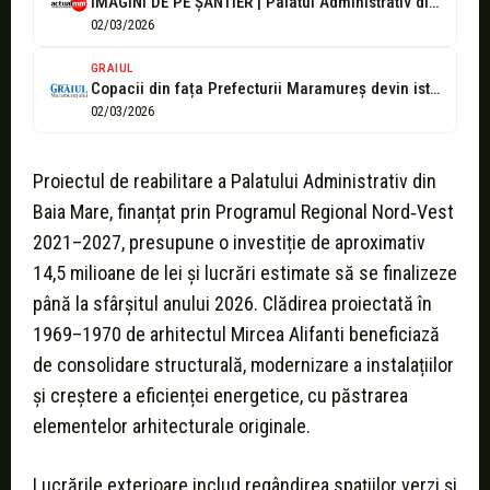
IMAGINI DE PE ȘANTIER | Palatul Administrativ din Baia Mare intră în...
02/03/2026
GRAIUL
Copacii din fața Prefecturii Maramureș devin istorie
02/03/2026
Proiectul de reabilitare a Palatului Administrativ din
Baia Mare, finanțat prin Programul Regional Nord‑Vest
2021–2027, presupune o investiție de aproximativ
14,5 milioane de lei și lucrări estimate să se finalizeze
până la sfârșitul anului 2026. Clădirea proiectată în
1969–1970 de arhitectul Mircea Alifanti beneficiază
de consolidare structurală, modernizare a instalațiilor
și creștere a eficienței energetice, cu păstrarea
elementelor arhitecturale originale.
Lucrările exterioare includ regândirea spațiilor verzi și