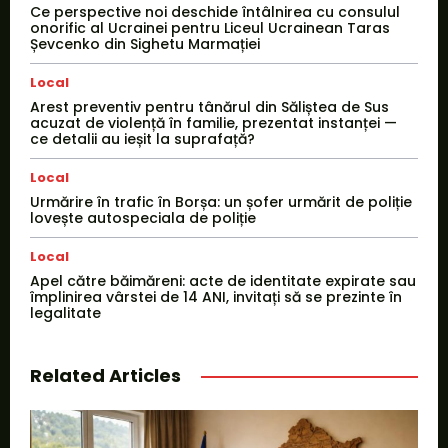
Ce perspective noi deschide întâlnirea cu consulul
onorific al Ucrainei pentru Liceul Ucrainean Taras
Șevcenko din Sighetu Marmației
Local
Arest preventiv pentru tânărul din Săliștea de Sus
acuzat de violență în familie, prezentat instanței —
ce detalii au ieșit la suprafață?
Local
Urmărire în trafic în Borșa: un șofer urmărit de poliție
lovește autospeciala de poliție
Local
Apel către băimăreni: acte de identitate expirate sau
împlinirea vârstei de 14 ANI, invitați să se prezinte în
legalitate
Related Articles