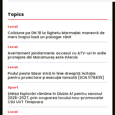
Topics
Local
Coliziune pe DN 18 la Sighetu Marmației: manevră de
mers înapoi lasă un pasager rănit
Local
Avertisment jandarmerie: accesul cu ATV-uri în ariile
protejate din Maramureș este interzis
Local
Podul peste Săsar intră în linie dreaptă: licitația
pentru proiectare și execuție lansată (SCN 1178435)
Sport
Știința Explorări rămâne în Divizia A1 pentru sezonul
2026–2027, prin ocuparea locului nou-promovatei
CSU UVT Timișoara
Local