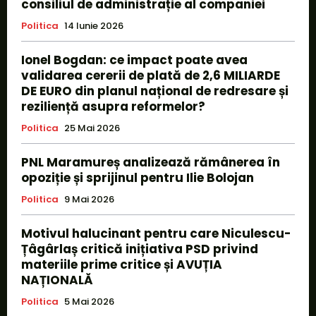
consiliul de administrație al companiei
Politica
14 Iunie 2026
Ionel Bogdan: ce impact poate avea
validarea cererii de plată de 2,6 MILIARDE
DE EURO din planul național de redresare și
reziliență asupra reformelor?
Politica
25 Mai 2026
PNL Maramureș analizează rămânerea în
opoziție și sprijinul pentru Ilie Bolojan
Politica
9 Mai 2026
Motivul halucinant pentru care Niculescu-
Țâgârlaș critică inițiativa PSD privind
materiile prime critice și AVUȚIA
NAȚIONALĂ
Politica
5 Mai 2026