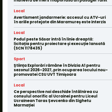
manevră de mers înapoi lasă un pasager rănit
Local
Avertisment jandarmerie: accesul cu ATV-uri
în ariile protejate din Maramureș este interzis
Local
Podul peste Săsar intră în linie dreaptă:
licitația pentru proiectare și execuție lansată
(SCN 1178435)
Sport
Știința Explorări rămâne în Divizia A1 pentru
sezonul 2026–2027, prin ocuparea locului nou-
promovatei CSU UVT Timișoara
Local
Ce perspective noi deschide întâlnirea cu
consulul onorific al Ucrainei pentru Liceul
Ucrainean Taras Șevcenko din Sighetu
Marmației