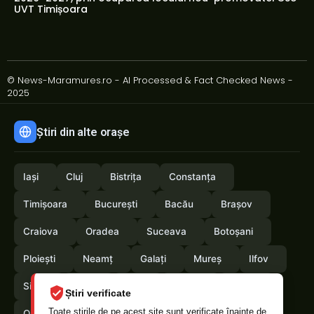
UVT Timișoara
© News-Maramures.ro - AI Processed & Fact Checked News -
2025
Știri din alte orașe
Iași
Cluj
Bistrița
Constanța
Timișoara
București
Bacău
Brașov
Craiova
Oradea
Suceava
Botoșani
Ploiești
Neamț
Galați
Mureș
Ilfov
Sibiu
Arad
Alba
Tulcea
Vaslui
Știri verificate
Toate știrile de pe acest site sunt verificate înainte de
Olt
Arges
Vrancea
Satumare