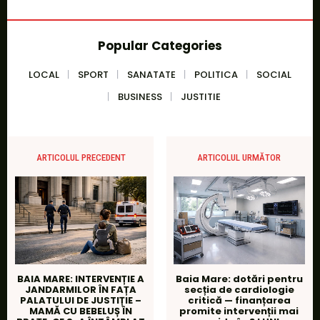
Popular Categories
LOCAL
SPORT
SANATATE
POLITICA
SOCIAL
BUSINESS
JUSTITIE
ARTICOLUL PRECEDENT
ARTICOLUL URMĂTOR
BAIA MARE: INTERVENȚIE A
Baia Mare: dotări pentru
JANDARMILOR ÎN FAȚA
secția de cardiologie
PALATULUI DE JUSTIȚIE –
critică — finanțarea
MAMĂ CU BEBELUȘ ÎN
promite intervenții mai