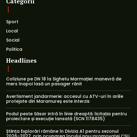
Categorii
Sport
Local
Social
Politica
Headlines
Coliziune pe DN 18 la Sighetu Marmației: manevră de
mers înapoi lasă un pasager rănit
Avertisment jandarmerie: accesul cu ATV-uri în ariile
protejate din Maramureș este interzis
Podul peste Săsar intră în linie dreaptă: licitația pentru
proiectare și execuție lansată (SCN 1178435)
Știința Explorări rămâne în Divizia A1 pentru sezonul
2026–2027, prin ocuparea locului nou-promovatei CSU