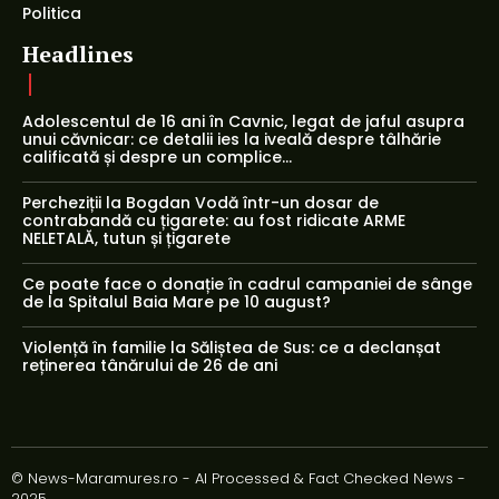
Politica
Headlines
Adolescentul de 16 ani în Cavnic, legat de jaful asupra
unui căvnicar: ce detalii ies la iveală despre tâlhărie
calificată și despre un complice...
Percheziții la Bogdan Vodă într-un dosar de
contrabandă cu țigarete: au fost ridicate ARME
NELETALĂ, tutun și țigarete
Ce poate face o donație în cadrul campaniei de sânge
de la Spitalul Baia Mare pe 10 august?
Violență în familie la Săliștea de Sus: ce a declanșat
reținerea tânărului de 26 de ani
© News-Maramures.ro - AI Processed & Fact Checked News -
2025