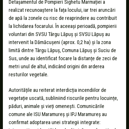
Detașamentul de Pompieri Sighetu Marmației a
realizat recunoaștere la fața locului, iar trei aruncări
de apă la zonele cu risc de reaprindere au contribuit
la lichidarea focarului. În aceeași perioadă, pompierii
voluntari din SVSU Târgu Lăpuș și SVSU Lăpuș au
intervenit la Dămăcușeni (aprox. 0,2 ha) și la zona
limită dintre Târgu Lăpuș, Comuna Lăpuș și Suciu de
Sus, unde au identificat focare la distanțe de zeci de
metri unul de altul, indicând origini din arderea
resturilor vegetale.
Autoritățile au reiterat interdicția incendiilor de
vegetație uscată, subliniind riscurile pentru locuințe,
păduri, animale și vieți omenești. Comunicările
comune ale ISU Maramureș și IPJ Maramureș au
confirmat adoptarea unei strategii integrate: