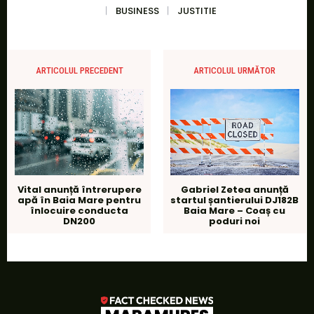
BUSINESS
JUSTITIE
ARTICOLUL PRECEDENT
ARTICOLUL URMĂTOR
Vital anunță întrerupere
Gabriel Zetea anunță
apă în Baia Mare pentru
startul șantierului DJ182B
înlocuire conducta
Baia Mare – Coaș cu
DN200
poduri noi