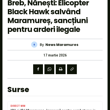
Breb, Nănești: Elicopter
Black Hawk salvând
Maramureș, sancțiuni
pentru arderi ilegale
By
News Maramures
17 martie 2026
Surse
DIRECT MM