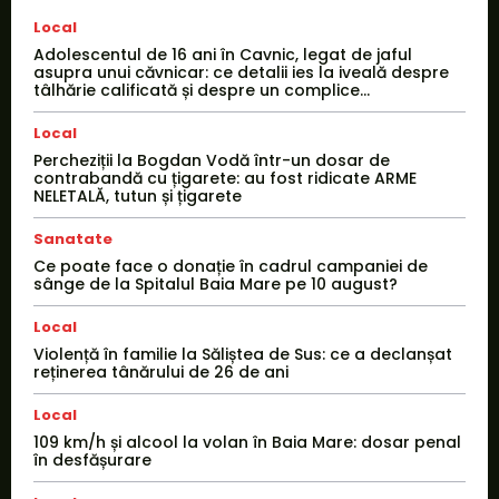
Local
Adolescentul de 16 ani în Cavnic, legat de jaful
asupra unui căvnicar: ce detalii ies la iveală despre
tâlhărie calificată și despre un complice...
Local
Percheziții la Bogdan Vodă într-un dosar de
contrabandă cu țigarete: au fost ridicate ARME
NELETALĂ, tutun și țigarete
Sanatate
Ce poate face o donație în cadrul campaniei de
sânge de la Spitalul Baia Mare pe 10 august?
Local
Violență în familie la Săliștea de Sus: ce a declanșat
reținerea tânărului de 26 de ani
Local
109 km/h și alcool la volan în Baia Mare: dosar penal
în desfășurare