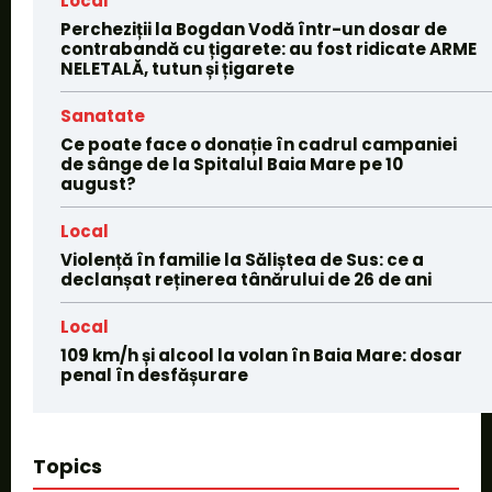
Local
Percheziții la Bogdan Vodă într-un dosar de
contrabandă cu țigarete: au fost ridicate ARME
NELETALĂ, tutun și țigarete
Sanatate
Ce poate face o donație în cadrul campaniei
de sânge de la Spitalul Baia Mare pe 10
august?
Local
Violență în familie la Săliștea de Sus: ce a
declanșat reținerea tânărului de 26 de ani
Local
109 km/h și alcool la volan în Baia Mare: dosar
penal în desfășurare
Topics