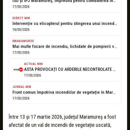
ISU și IPJ Maramureș, împreună pentru combaterea incendiilor de vegetație
17/03/2026
DIRECT MM
Intervenție cu elicopterul pentru stingerea unui incendiu de pădure în Nănești
16/03/2026
EMARAMURES
Mai multe focare de incendiu, lichidate de pompierii voluntari din Târgu Lăpuș...
17/03/2026
ACTUAL MM
ASTA PROVOCAȚI CU ARDERILE NECONTROLATE A DEȘEURILOR VEGETALE! Incendii aseară la Dămăcușeni...
17/03/2026
JURNAL MM
Front comun împotriva incendiilor de vegetație în Maramureș: intervenții rapide și sancțiuni...
17/03/2026
Între 13 și 17 martie 2026, județul Maramureș a fost
afectat de un val de incendii de vegetație uscată,