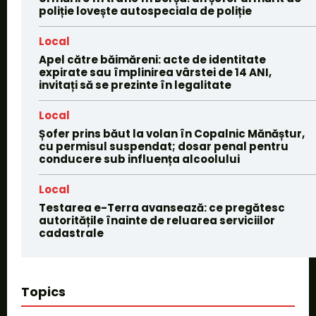
poliție lovește autospeciala de poliție
Local
Apel către băimăreni: acte de identitate
expirate sau împlinirea vârstei de 14 ANI,
invitați să se prezinte în legalitate
Local
Șofer prins băut la volan în Copalnic Mănăștur,
cu permisul suspendat; dosar penal pentru
conducere sub influența alcoolului
Local
Testarea e-Terra avansează: ce pregătesc
autoritățile înainte de reluarea serviciilor
cadastrale
Topics