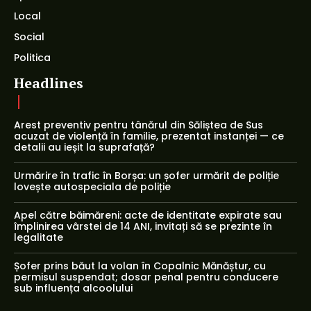
Local
Social
Politica
Headlines
Arest preventiv pentru tânărul din Săliștea de Sus
acuzat de violență în familie, prezentat instanței — ce
detalii au ieșit la suprafață?
Urmărire în trafic în Borșa: un șofer urmărit de poliție
lovește autospeciala de poliție
Apel către băimăreni: acte de identitate expirate sau
împlinirea vârstei de 14 ANI, invitați să se prezinte în
legalitate
Șofer prins băut la volan în Copalnic Mănăștur, cu
permisul suspendat; dosar penal pentru conducere
sub influența alcoolului