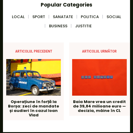
Popular Categories
LOCAL
SPORT
SANATATE
POLITICA
SOCIAL
BUSINESS
JUSTITIE
ARTICOLUL PRECEDENT
ARTICOLUL URMĂTOR
Operațiune în forță la
Baia Mare vrea un credit
Borșa: zeci de mandate
de 39,84 milioane euro —
și audieri în cazul Ioan
decizia, mâine în CL
Vlad