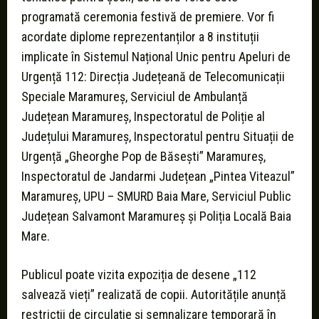
programată ceremonia festivă de premiere. Vor fi
acordate diplome reprezentanților a 8 instituții
implicate în Sistemul Național Unic pentru Apeluri de
Urgență 112: Direcția Județeană de Telecomunicații
Speciale Maramureș, Serviciul de Ambulanță
Județean Maramureș, Inspectoratul de Poliție al
Județului Maramureș, Inspectoratul pentru Situații de
Urgență „Gheorghe Pop de Băsești” Maramureș,
Inspectoratul de Jandarmi Județean „Pintea Viteazul”
Maramureș, UPU – SMURD Baia Mare, Serviciul Public
Județean Salvamont Maramureș și Poliția Locală Baia
Mare.
Publicul poate vizita expoziția de desene „112
salvează vieți” realizată de copii. Autoritățile anunță
restricții de circulație și semnalizare temporară în