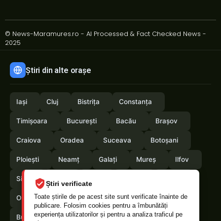
© News-Maramures.ro - AI Processed & Fact Checked News -
2025
Știri din alte orașe
Iași
Cluj
Bistrița
Constanța
Timișoara
București
Bacău
Brașov
Craiova
Oradea
Suceava
Botoșani
Ploiești
Neamț
Galați
Mureș
Ilfov
Sibiu
Arad
Alba
Tulcea
Vaslui
Știri verificate
Toate știrile de pe acest site sunt verificate înainte de
Olt
Arges
Vrancea
Satumare
publicare. Folosim cookies pentru a îmbunătăți
experiența utilizatorilor și pentru a analiza traficul pe
Buzau
Braila
Calarasi
Caras-Severin