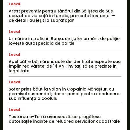
Local
Arest preventiv pentru tânărul din Săliștea de Sus
acuzat de violență în familie, prezentat instanței —
ce detalii au ieșit la suprafață?
Local
Urmărire în trafic în Borșa: un șofer urmărit de poliție
lovește autospeciala de poliție
Local
Apel către băimăreni: acte de identitate expirate sau
împlinirea vârstei de 14 ANI, invitați să se prezinte în
legalitate
Local
Șofer prins băut la volan în Copalnic Mănăștur, cu
permisul suspendat; dosar penal pentru conducere
sub influența alcoolului
Local
Testarea e-Terra avansează: ce pregătesc
autoritățile înainte de reluarea serviciilor cadastrale