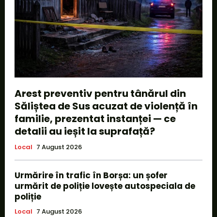
Arest preventiv pentru tânărul din
Săliștea de Sus acuzat de violență în
familie, prezentat instanței — ce
detalii au ieșit la suprafață?
Local
7 August 2026
Urmărire în trafic în Borșa: un șofer
urmărit de poliție lovește autospeciala de
poliție
Local
7 August 2026