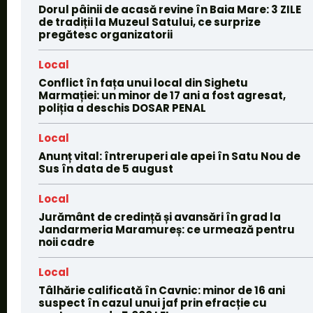
Dorul pâinii de acasă revine în Baia Mare: 3 ZILE
de tradiții la Muzeul Satului, ce surprize
pregătesc organizatorii
Local
Conflict în fața unui local din Sighetu
Marmației: un minor de 17 ani a fost agresat,
poliția a deschis DOSAR PENAL
Local
Anunț vital: întreruperi ale apei în Satu Nou de
Sus în data de 5 august
Local
Jurământ de credință și avansări în grad la
Jandarmeria Maramureș: ce urmează pentru
noii cadre
Local
Tâlhărie calificată în Cavnic: minor de 16 ani
suspect în cazul unui jaf prin efracție cu