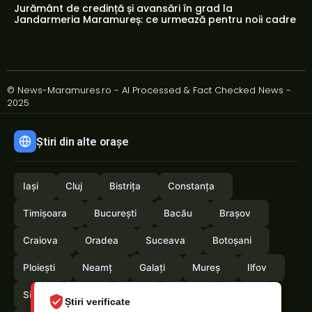
Jurământ de credință și avansări în grad la
Jandarmeria Maramureș: ce urmează pentru noii cadre
© News-Maramures.ro - AI Processed & Fact Checked News -
2025
Știri din alte orașe
Iași
Cluj
Bistrița
Constanța
Timișoara
București
Bacău
Brașov
Craiova
Oradea
Suceava
Botoșani
Ploiești
Neamț
Galați
Mureș
Ilfov
Sibiu
Arad
Alba
Tulcea
Vaslui
Știri verificate