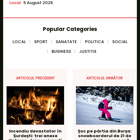
Local
5 August 2026
Popular Categories
LOCAL
SPORT
SANATATE
POLITICA
SOCIAL
BUSINESS
JUSTITIE
ARTICOLUL PRECEDENT
ARTICOLUL URMĂTOR
Incendiu devastator în
Șoc pe pârtia din Borșa:
Șurdești: trei anexe
snowboarderul de 21 de