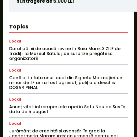
sustragere de 5.000 LEI
Topics
Local
Dorul pâinii de acasă revine în Baia Mare: 3 ZILE de
tradiții la Muzeul Satului, ce surprize pregătesc
organizatorii
Local
Conflict în fața unui local din Sighetu Marmației: un
minor de 17 ani a fost agresat, poliția a deschis
DOSAR PENAL
Local
Anunț vital: întreruperi ale apei în Satu Nou de Sus în
data de 5 august
Local
Jurământ de credință și avansări în grad la
Jandarmeria Maramureș: ce urmează pentru noii