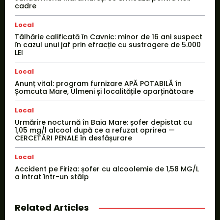
cadre
Local
Tâlhărie calificată în Cavnic: minor de 16 ani suspect
în cazul unui jaf prin efracție cu sustragere de 5.000
LEI
Local
Anunț vital: program furnizare APĂ POTABILĂ în
Șomcuta Mare, Ulmeni și localitățile aparținătoare
Local
Urmărire nocturnă în Baia Mare: șofer depistat cu
1,05 mg/l alcool după ce a refuzat oprirea —
CERCETĂRI PENALE în desfășurare
Local
Accident pe Firiza: șofer cu alcoolemie de 1,58 MG/L
a intrat într-un stâlp
Related Articles