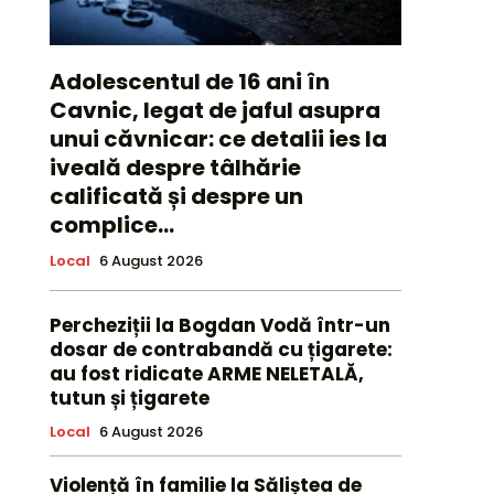
Adolescentul de 16 ani în
Cavnic, legat de jaful asupra
unui căvnicar: ce detalii ies la
iveală despre tâlhărie
calificată și despre un
complice...
Local
6 August 2026
Percheziții la Bogdan Vodă într-un
dosar de contrabandă cu țigarete:
au fost ridicate ARME NELETALĂ,
tutun și țigarete
Local
6 August 2026
Violență în familie la Săliștea de