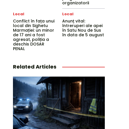
organizatorii
Local
Local
Conflict în fața unui
Anunț vital:
local din Sighetu
întreruperi ale apei
Marmației: un minor
în Satu Nou de Sus
de 17 ani a fost
în data de 5 august
agresat, poliția a
deschis DOSAR
PENAL
Related Articles