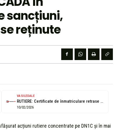
OCADA în
 sancțiuni,
ise reținute
VASILEDALE
RUTIERE: Certificate de înmatriculare retrase de poliţişti pe DN1C. 25 autoturisme verificate...
10/02/2026
sfășurat acțiuni rutiere concentrate pe DN1C și în mai