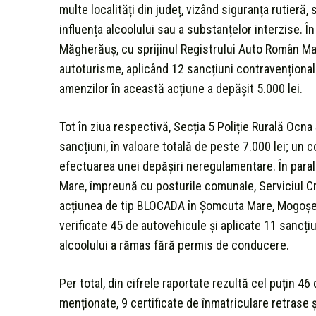
multe localități din județ, vizând siguranța rutieră
influența alcoolului sau a substanțelor interzise. În 
Măgherăuș, cu sprijinul Registrului Auto Român M
autoturisme, aplicând 12 sancțiuni contravenționale
amenzilor în această acțiune a depășit 5.000 lei.
Tot în ziua respectivă, Secția 5 Poliție Rurală Ocna
sancțiuni, în valoare totală de peste 7.000 lei; u
efectuarea unei depășiri neregulamentare. În paralel
Mare, împreună cu posturile comunale, Serviciul Cri
acțiunea de tip BLOCADA în Șomcuta Mare, Mogoșeșt
verificate 45 de autovehicule și aplicate 11 sancți
alcoolului a rămas fără permis de conducere.
Per total, din cifrele raportate rezultă cel puțin 46 
menționate, 9 certificate de înmatriculare retrase 