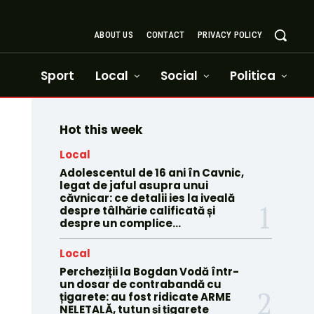
ABOUT US
CONTACT
PRIVACY POLICY
Sport
Local
Social
Politica
Hot this week
Local
Adolescentul de 16 ani în Cavnic,
legat de jaful asupra unui
căvnicar: ce detalii ies la iveală
despre tâlhărie calificată și
despre un complice...
Local
Percheziții la Bogdan Vodă într-
un dosar de contrabandă cu
țigarete: au fost ridicate ARME
NELETALĂ, tutun și țigarete