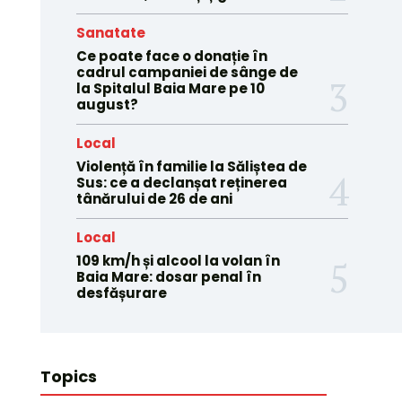
Sanatate
Ce poate face o donație în
cadrul campaniei de sânge de
la Spitalul Baia Mare pe 10
august?
Local
Violență în familie la Săliștea de
Sus: ce a declanșat reținerea
tânărului de 26 de ani
Local
109 km/h și alcool la volan în
Baia Mare: dosar penal în
desfășurare
Topics