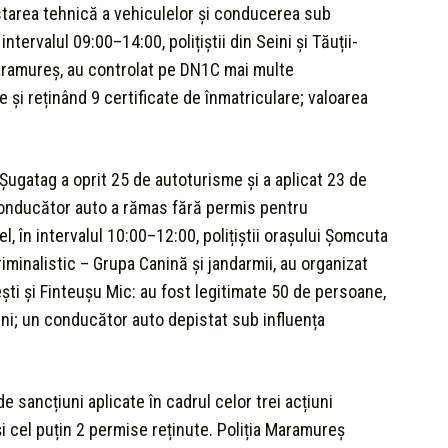
, starea tehnică a vehiculelor și conducerea sub
intervalul 09:00–14:00, polițiștii din Seini și Tăuții-
aramureș, au controlat pe DN1C mai multe
 și reținând 9 certificate de înmatriculare; valoarea
 Șugatag a oprit 25 de autoturisme și a aplicat 23 de
n conducător auto a rămas fără permis pentru
, în intervalul 10:00–12:00, polițiștii orașului Șomcuta
minalistic – Grupa Canină și jandarmii, au organizat
i și Finteușu Mic: au fost legitimate 50 de persoane,
uni; un conducător auto depistat sub influența
de sancțiuni aplicate în cadrul celor trei acțiuni
și cel puțin 2 permise reținute. Poliția Maramureș