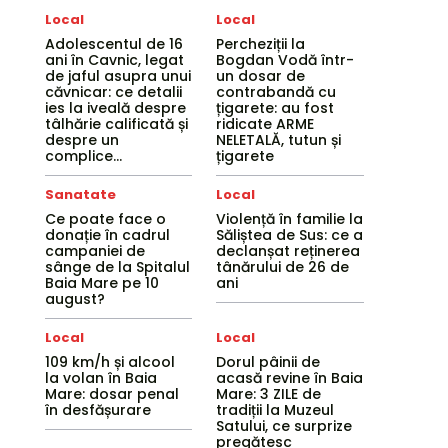
Local
Local
Adolescentul de 16
Percheziții la
ani în Cavnic, legat
Bogdan Vodă într-
de jaful asupra unui
un dosar de
căvnicar: ce detalii
contrabandă cu
ies la iveală despre
țigarete: au fost
tâlhărie calificată și
ridicate ARME
despre un
NELETALĂ, tutun și
complice...
țigarete
Sanatate
Local
Ce poate face o
Violență în familie la
donație în cadrul
Săliștea de Sus: ce a
campaniei de
declanșat reținerea
sânge de la Spitalul
tânărului de 26 de
Baia Mare pe 10
ani
august?
Local
Local
109 km/h și alcool
Dorul pâinii de
la volan în Baia
acasă revine în Baia
Mare: dosar penal
Mare: 3 ZILE de
în desfășurare
tradiții la Muzeul
Satului, ce surprize
pregătesc