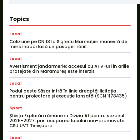
Topics
Local
Coliziune pe DN 18 la Sighetu Marmației: manevră de
mers înapoi lasă un pasager rănit
Local
Avertisment jandarmerie: accesul cu ATV-uri în ariile
protejate din Maramureș este interzis
Local
Podul peste Săsar intră în linie dreaptă: licitația
pentru proiectare și execuție lansată (SCN 1178435)
Sport
Știința Explorări rămâne în Divizia A1 pentru sezonul
2026–2027, prin ocuparea locului nou-promovatei
CSU UVT Timișoara
Local