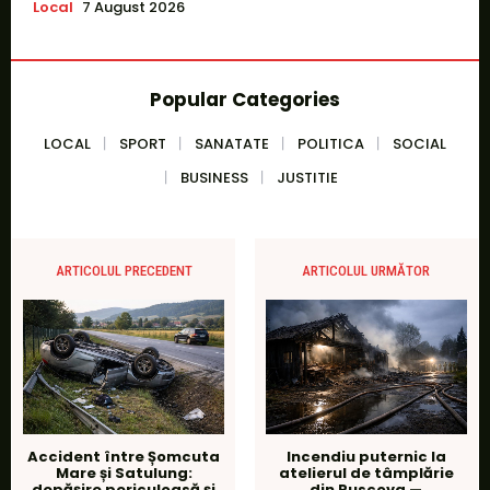
Local
7 August 2026
Popular Categories
LOCAL
SPORT
SANATATE
POLITICA
SOCIAL
BUSINESS
JUSTITIE
ARTICOLUL PRECEDENT
ARTICOLUL URMĂTOR
Accident între Șomcuta
Incendiu puternic la
Mare și Satulung:
atelierul de tâmplărie
depășire periculoasă și
din Ruscova —