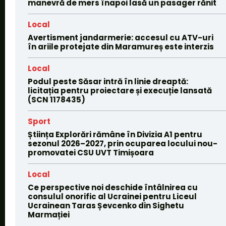
manevră de mers înapoi lasă un pasager rănit
Local
Avertisment jandarmerie: accesul cu ATV-uri
în ariile protejate din Maramureș este interzis
Local
Podul peste Săsar intră în linie dreaptă:
licitația pentru proiectare și execuție lansată
(SCN 1178435)
Sport
Știința Explorări rămâne în Divizia A1 pentru
sezonul 2026–2027, prin ocuparea locului nou-
promovatei CSU UVT Timișoara
Local
Ce perspective noi deschide întâlnirea cu
consulul onorific al Ucrainei pentru Liceul
Ucrainean Taras Șevcenko din Sighetu
Marmației