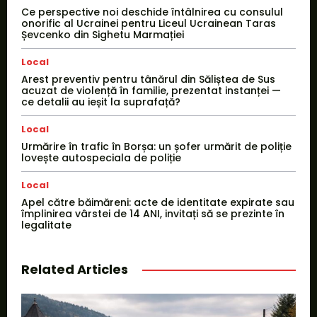
Ce perspective noi deschide întâlnirea cu consulul
onorific al Ucrainei pentru Liceul Ucrainean Taras
Șevcenko din Sighetu Marmației
Local
Arest preventiv pentru tânărul din Săliștea de Sus
acuzat de violență în familie, prezentat instanței —
ce detalii au ieșit la suprafață?
Local
Urmărire în trafic în Borșa: un șofer urmărit de poliție
lovește autospeciala de poliție
Local
Apel către băimăreni: acte de identitate expirate sau
împlinirea vârstei de 14 ANI, invitați să se prezinte în
legalitate
Related Articles