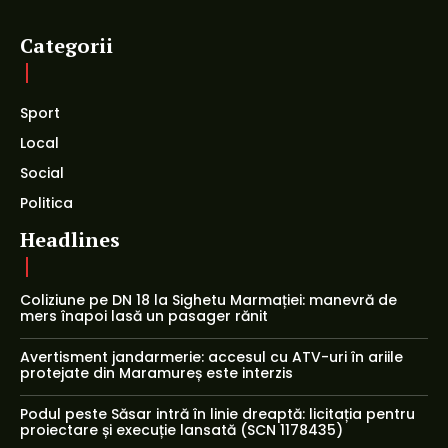
Categorii
Sport
Local
Social
Politica
Headlines
Coliziune pe DN 18 la Sighetu Marmației: manevră de
mers înapoi lasă un pasager rănit
Avertisment jandarmerie: accesul cu ATV-uri în ariile
protejate din Maramureș este interzis
Podul peste Săsar intră în linie dreaptă: licitația pentru
proiectare și execuție lansată (SCN 1178435)