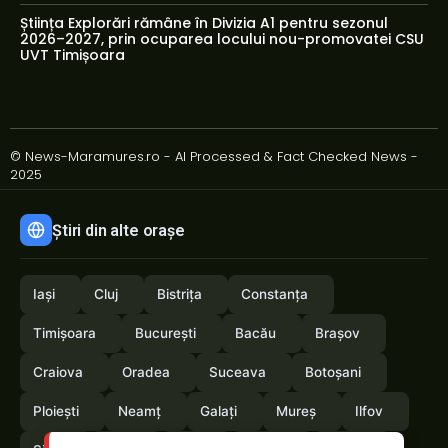
Știința Explorări rămâne în Divizia A1 pentru sezonul
2026–2027, prin ocuparea locului nou-promovatei CSU
UVT Timișoara
© News-Maramures.ro - AI Processed & Fact Checked News -
2025
Știri din alte orașe
Iași
Cluj
Bistrița
Constanța
Timișoara
București
Bacău
Brașov
Craiova
Oradea
Suceava
Botoșani
Ploiești
Neamț
Galați
Mureș
Ilfov