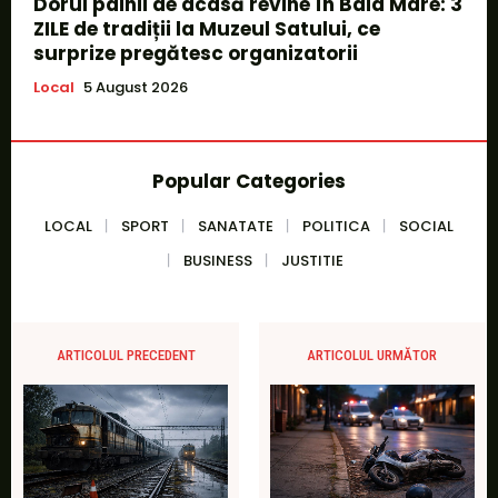
Dorul pâinii de acasă revine în Baia Mare: 3
ZILE de tradiții la Muzeul Satului, ce
surprize pregătesc organizatorii
Local
5 August 2026
Popular Categories
LOCAL
SPORT
SANATATE
POLITICA
SOCIAL
BUSINESS
JUSTITIE
ARTICOLUL PRECEDENT
ARTICOLUL URMĂTOR