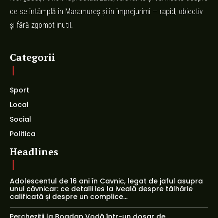
ce se întâmplă în Maramureș și în împrejurimi — rapid, obiectiv
și fără zgomot inutil.
Categorii
Sport
Local
Social
Politica
Headlines
Adolescentul de 16 ani în Cavnic, legat de jaful asupra
unui căvnicar: ce detalii ies la iveală despre tâlhărie
calificată și despre un complice...
Percheziții la Bogdan Vodă într-un dosar de