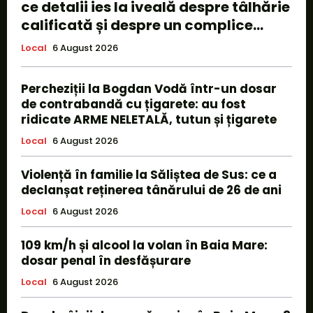
ce detalii ies la iveală despre tâlhărie
calificată și despre un complice...
Local
6 August 2026
Percheziții la Bogdan Vodă într-un dosar
de contrabandă cu țigarete: au fost
ridicate ARME NELETALĂ, tutun și țigarete
Local
6 August 2026
Violență în familie la Săliștea de Sus: ce a
declanșat reținerea tânărului de 26 de ani
Local
6 August 2026
109 km/h și alcool la volan în Baia Mare:
dosar penal în desfășurare
Local
6 August 2026