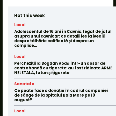
Hot this week
Local
Adolescentul de 16 ani în Cavnic, legat de jaful
asupra unui căvnicar: ce detalii ies la iveală
despre tâlhărie calificată și despre un
complice...
Local
Percheziții la Bogdan Vodă într-un dosar de
contrabandă cu țigarete: au fost ridicate ARME
NELETALĂ, tutun și țigarete
Sanatate
Ce poate face o donație în cadrul campaniei
de sânge de la Spitalul Baia Mare pe 10
august?
Local