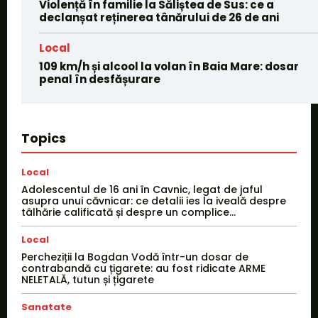
Violență în familie la Săliștea de Sus: ce a
declanșat reținerea tânărului de 26 de ani
Local
109 km/h și alcool la volan în Baia Mare: dosar
penal în desfășurare
Topics
Local
Adolescentul de 16 ani în Cavnic, legat de jaful
asupra unui căvnicar: ce detalii ies la iveală despre
tâlhărie calificată și despre un complice...
Local
Percheziții la Bogdan Vodă într-un dosar de
contrabandă cu țigarete: au fost ridicate ARME
NELETALĂ, tutun și țigarete
Sanatate