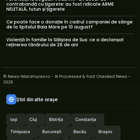
contrabandă cu țigarete: au fost ridicate ARME
NELETALĂ, tutun și țigarete
Ce poate face o donație în cadrul campaniei de sânge
de la Spitalul Baia Mare pe 10 august?
Violență în familie la Săliștea de Sus: ce a declanșat
reținerea tânărului de 26 de ani
© News-Maramures.ro - AI Processed & Fact Checked News -
2025
Știri din alte orașe
Iași
Cluj
Bistrița
Constanța
Timișoara
București
Bacău
Brașov