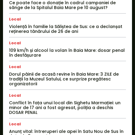
Ce poate face o donație în cadrul campaniei de
sânge de la Spitalul Baia Mare pe 10 august?
Local
Violență în familie la Săliștea de Sus: ce a declanșat
reținerea tânărului de 26 de ani
Local
109 km/h și alcool la volan în Baia Mare: dosar penal
în desfășurare
Local
Dorul pâinii de acasă revine în Baia Mare: 3 ZILE de
tradiții la Muzeul Satului, ce surprize pregătesc
organizatorii
Local
Conflict în fața unui local din Sighetu Marmației: un
minor de 17 ani a fost agresat, poliția a deschis
DOSAR PENAL
Local
Anunț vital: întreruperi ale apei în Satu Nou de Sus în