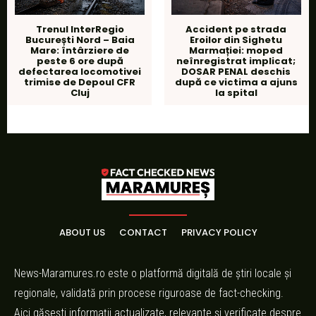
Trenul InterRegio
Accident pe strada
București Nord – Baia
Eroilor din Sighetu
Mare: întârziere de
Marmației: moped
peste 6 ore după
neînregistrat implicat;
defectarea locomotivei
DOSAR PENAL deschis
trimise de Depoul CFR
după ce victima a ajuns
Cluj
la spital
ABOUT US
CONTACT
PRIVACY POLICY
News-Maramures.ro este o platformă digitală de știri locale și
regionale, validată prin procese riguroase de fact-checking.
Aici găsești informații actualizate, relevante și verificate despre