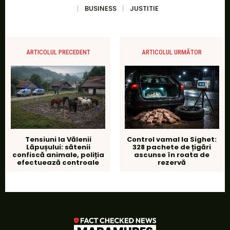
BUSINESS
JUSTITIE
ARTICOLUL PRECEDENT
ARTICOLUL URMĂTOR
Tensiuni la Vălenii
Control vamal la Sighet:
Lăpușului: sătenii
328 pachete de țigări
confiscă animale, poliția
ascunse în roata de
efectuează controale
rezervă