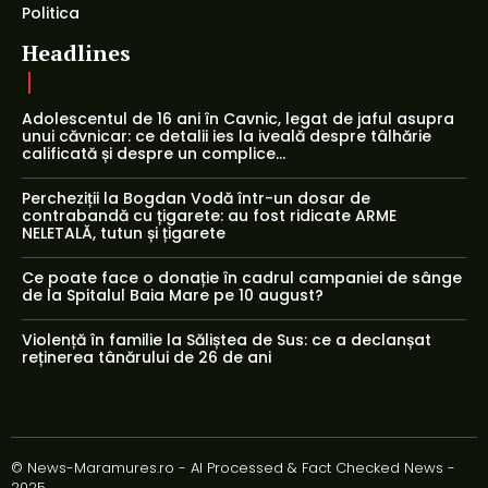
Politica
Headlines
Adolescentul de 16 ani în Cavnic, legat de jaful asupra
unui căvnicar: ce detalii ies la iveală despre tâlhărie
calificată și despre un complice...
Percheziții la Bogdan Vodă într-un dosar de
contrabandă cu țigarete: au fost ridicate ARME
NELETALĂ, tutun și țigarete
Ce poate face o donație în cadrul campaniei de sânge
de la Spitalul Baia Mare pe 10 august?
Violență în familie la Săliștea de Sus: ce a declanșat
reținerea tânărului de 26 de ani
© News-Maramures.ro - AI Processed & Fact Checked News -
2025