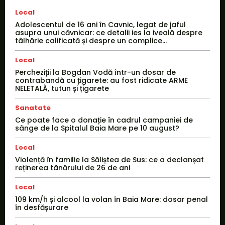
Local
Adolescentul de 16 ani în Cavnic, legat de jaful
asupra unui căvnicar: ce detalii ies la iveală despre
tâlhărie calificată și despre un complice...
Local
Percheziții la Bogdan Vodă într-un dosar de
contrabandă cu țigarete: au fost ridicate ARME
NELETALĂ, tutun și țigarete
Sanatate
Ce poate face o donație în cadrul campaniei de
sânge de la Spitalul Baia Mare pe 10 august?
Local
Violență în familie la Săliștea de Sus: ce a declanșat
reținerea tânărului de 26 de ani
Local
109 km/h și alcool la volan în Baia Mare: dosar penal
în desfășurare