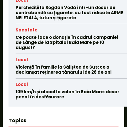
Local
Percheziții la Bogdan Vodă într-un dosar de
contrabandă cu țigarete: au fost ridicate ARME
NELETALĂ, tutun și țigarete
Sanatate
Ce poate face o donație în cadrul campaniei
de sânge de la Spitalul Baia Mare pe 10
august?
Local
Violență în familie la Săliștea de Sus: ce a
declanșat reținerea tânărului de 26 de ani
Local
109 km/h și alcool la volan în Baia Mare: dosar
penal în desfășurare
Topics