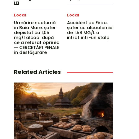
LEI
Local
Local
Urmărire nocturnă
Accident pe Firiza:
în Baia Mare: șofer
șofer cu alcoolemie
depistat cu 1,05
de 1,58 MG/L a
mg/l alcool după
intrat într-un stâlp
ce a refuzat oprirea
— CERCETĂRI PENALE
în desfășurare
Related Articles