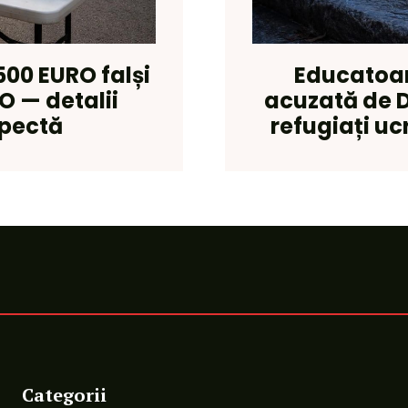
500 EURO falși
Educatoa
O — detalii
acuzată de 
spectă
refugiați uc
Categorii