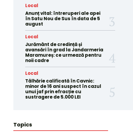
Local
Anunț vital: întreruperi ale apei
în Satu Nou de Sus în data de 5
august
Local
Jurământ de credință și
avansări în grad la Jandarmeria
Maramureș: ce urmează pentru
noii cadre
Local
Tâlhărie calificată în Cavnic:
minor de 16 ani suspect în cazul
unui jaf prin efracție cu
sustragere de 5.000 LEI
Topics