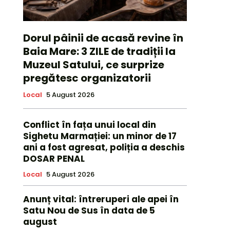
Dorul pâinii de acasă revine în
Baia Mare: 3 ZILE de tradiții la
Muzeul Satului, ce surprize
pregătesc organizatorii
Local
5 August 2026
Conflict în fața unui local din
Sighetu Marmației: un minor de 17
ani a fost agresat, poliția a deschis
DOSAR PENAL
Local
5 August 2026
Anunț vital: întreruperi ale apei în
Satu Nou de Sus în data de 5
august