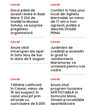
Local
Local
Dorul pâinii de
Conflict în fața unui
acasă revine în Baia
local din Sighetu
Mare: 3 ZILE de
Marmației: un minor
tradiții la Muzeul
de 17 ani a fost
Satului, ce surprize
agresat, poliția a
pregătesc
deschis DOSAR
organizatorii
PENAL
Local
Local
Anunț vital:
Jurământ de
întreruperi ale apei
credință și avansări
în Satu Nou de Sus
în grad la
în data de 5 august
Jandarmeria
Maramureș: ce
urmează pentru noii
cadre
Local
Local
Tâlhărie calificată
Anunț vital:
în Cavnic: minor de
program furnizare
16 ani suspect în
APĂ POTABILĂ în
cazul unui jaf prin
Șomcuta Mare,
efracție cu
Ulmeni și localitățile
sustragere de 5.000
aparținătoare