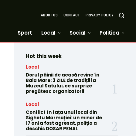
ABOUT US
CONTACT
PRIVACY POLICY
Sport
Local
Social
Politica
Hot this week
Local
Dorul pâinii de acasă revine în
Baia Mare: 3 ZILE de tradiții la
Muzeul Satului, ce surprize
pregătesc organizatorii
Local
Conflict în fața unui local din
Sighetu Marmației: un minor de
17 ani a fost agresat, poliția a
deschis DOSAR PENAL