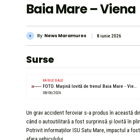
Baia Mare – Viena
By
News Maramures
8 iunie 2026
Surse
VASILE DALE
FOTO. Mașină lovită de trenul Baia Mare - Viena. O persoană aruncatǎ...
08/06/2026
Un grav accident feroviar s-a produs în această di
când o autoutilitară a fost surprinsă și lovită în pl
Potrivit informațiilor ISU Satu Mare, impactul a fost
afara vehiculului.