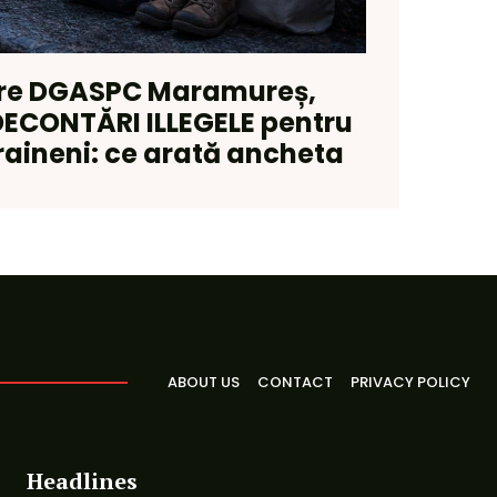
re DGASPC Maramureș,
DECONTĂRI ILLEGELE pentru
raineni: ce arată ancheta
ABOUT US
CONTACT
PRIVACY POLICY
Headlines